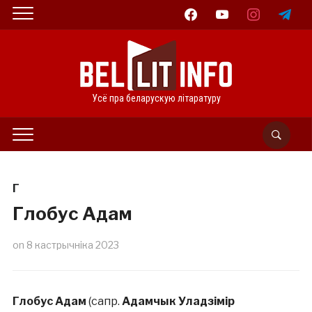
facebook
youtube
instagram
telegram
Усё пра беларускую літаратуру
Г
Глобус Адам
on
8 кастрычніка 2023
Глобус Адам
(сапр.
Адамчык Уладзімір