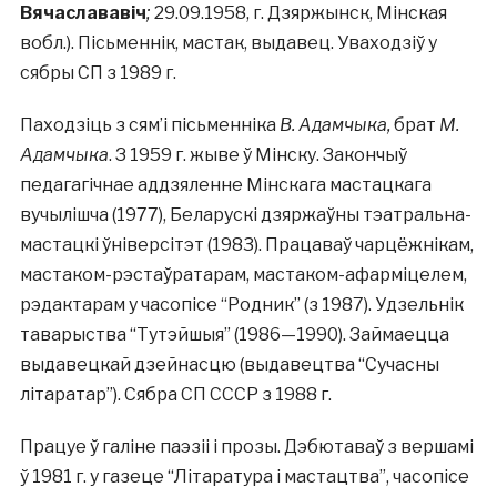
Вячаслававіч
;
29.09.1958, г. Дзяржынск, Мінская
вобл.). Пісьменнік, мастак, выдавец. Уваходзіў у
сябры СП з 1989 г.
Паходзіць з сям’і пісьменніка
В. Адамчыка,
брат
М.
Адамчыка
. З 1959 г. жыве ў Мінску. Закончыў
педагагічнае аддзяленне Мінскага мастацкага
вучылішча (1977), Беларускі дзяржаўны тэатральна-
мастацкі ўніверсітэт (1983). Працаваў чарцёжнікам,
мастаком-рэстаўратарам, мастаком-афарміцелем,
рэдактарам у часопісе “Родник” (з 1987). Удзельнік
таварыства “Тутэйшыя” (1986—1990). Займаецца
выдавецкай дзейнасцю (выдавецтва “Сучасны
літаратар”). Сябра СП СССР з 1988 г.
Працуе ў галіне паэзіі і прозы. Дэбютаваў з вершамі
ў 1981 г. у газеце “Літаратура і мастацтва”, часопісе