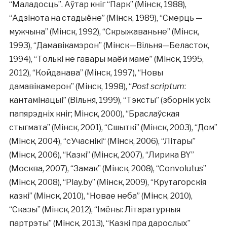
“Маладосць”. Аўтар кніг “Парк” (Мінск, 1988),
“Адзінота на стадыёне” (Мінск, 1989), “Смерць —
мужчына” (Мінск, 1992), “Скрыжаваньне” (Мінск,
1993), “Дамавікамэрон” (Мінск—Вільня—Беласток,
1994), “Толькі не гавары маёй маме” (Мінск, 1995,
2012), “Койданава” (Мінск, 1997), “Новы
дамавікамерон” (Мінск, 1998), “
Post scriptum
:
кантамінацыі” (Вільня, 1999), “Тэксты” (зборнік усіх
папярэдніх кніг; Мінск, 2000), “Браслаўская
стыгмата” (Мінск, 2001), “Сшыткі” (Мінск, 2003), “Дом”
(Мінск, 2004), “сУчаснікі“ (Мінск, 2006), “Літары”
(Мінск, 2006), “Казкі” (Мінск, 2007), “Лирика BY”
(Москва, 2007), “Замак” (Мінск, 2008), “Convolutus”
(Мінск, 2008), “Play.by” (Мінск, 2009), “Крутагорскія
казкі” (Мінск, 2010), “Новае неба” (Мінск, 2010),
“Сказы” (Мінск, 2012), “Імёны: Літаратурныя
партрэты” (Мінск, 2013), “Казкі пра дарослых”