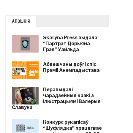
АПОШНІЯ
Skaryna Press выдала
“Партрэт Дорыяна
Грэя” Уайльда
Абвешчаны доўгі спіс
Прэміі Анемпадыстава
Перавыдалі
чарадзейныя казкі з
ілюстрацыямі Валерыя
Славука
Конкурс рукапісаў
“Шуфлядка” працягвае