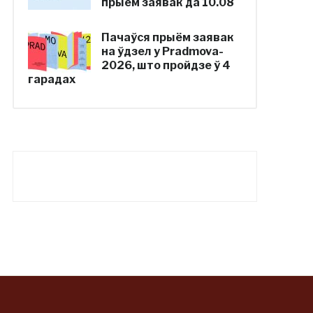
прыём заявак да 10.08
Пачаўся прыём заявак
на ўдзел у Pradmova-
2026, што пройдзе ў 4
гарадах