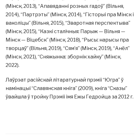
(Мінск, 2013), “Апавяданні розных гадоў” (Вільня,
2014), “Партрэты” (Мінск, 2014), “Гісторыі пра Мінск і
ваколіцы” (Вільня, 2015), “Зваротная перспектыва”
(Мінск, 2015), “Казкі сталічныя: Парыж — Вільня —
Мінск — Віцебск” (Мінск, 2018), “Рысы: нарысы пра
творцаў” (Вільня, 2019), “Сям’я” (Мінск, 2019), “Анёл”
(Мінск, 2021), “Сняжынка: зборнік хайку” (Мінск,
2022).
Лаўрэат расійскай літаратурнай прэміі “Югра” ў
намінацыі “Славянская кніга” (2009), кніга “Сказы”
ўвайшла ў тройку Прэміі імя Ежы Гедройца за 2012 г.