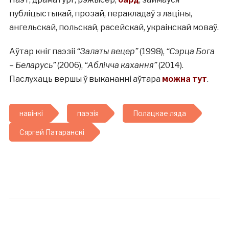
публіцыстыкай, прозай, перакладаў з лаціны,
ангельскай, польскай, расейскай, украінскай моваў.
Аўтар кніг паэзіі
“Залаты вецер”
(1998),
“Сэрца Бога
– Беларусь”
(2006),
“Аблічча кахання”
(2014).
Паслухаць вершы ў выкананні аўтара
можна тут
.
навінкі
паэзія
Полацкае ляда
Сяргей Патаранскі