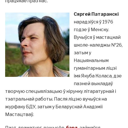
працякае праз нас.
Сяргей Патаранскі
нарадзіўся ў 1976
годзе ў Менску.
Вучыўся ў мастацкай
школе-каледжы №26,
затым у
Нацыянальным
гуманітарным ліцэі
імя Якуба Коласа, дзе
пазней выкладаў
творчую спецыялізацыю ў кірунку літаратурнай і
тэатральнай работы. Пасля ліцэю вучыўся на
журфаку БДУ, затым у Беларускай Акадэміі
Мастацтваў.
Паэт, драматург, рэжысёр,
бард
, займаўся