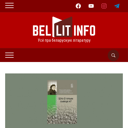
facebook
youtube
instagram
telegram
Усё пра беларускую літаратуру