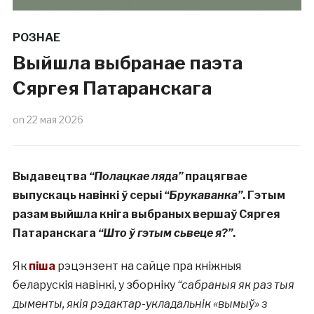
РОЗНАЕ
Выйшла выбранае паэта
Сяргея Патаранскага
on
22 мая 2026
Выдавецтва
“Полацкае ляда”
працягвае
выпускаць навінкі ў серыі
“Брукаванка”
. Гэтым
разам выйшла кніга выбраных вершаў Сяргея
Патаранскага
“Што ў гэтым сьвеце я?”
.
Як
піша
рэцэнзент на сайце пра кніжныя
беларускія навінкі, у зборніку
“сабраныя як раз тыя
дыменты, якія рэдактар-укладальнік «вымыў» з