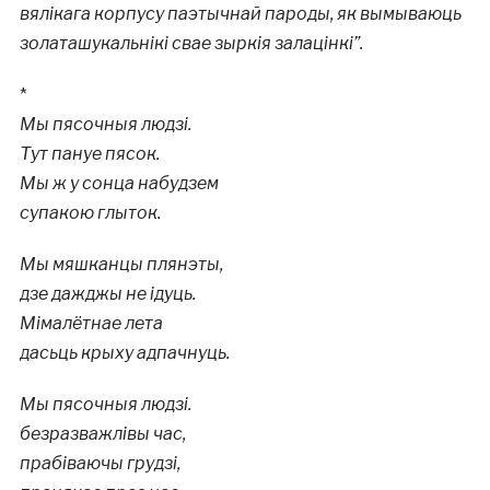
вялікага корпусу паэтычнай пароды, як вымываюць
золаташукальнікі свае зыркія залацінкі”.
*
Мы пясочныя людзі.
Тут пануе пясок.
Мы ж у сонца набудзем
супакою глыток.
Мы мяшканцы плянэты,
дзе дажджы не ідуць.
Мімалётнае лета
дасьць крыху адпачнуць.
Мы пясочныя людзі.
безразважлівы час,
прабіваючы грудзі,