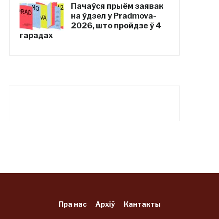
Пачаўся прыём заявак
на ўдзел у Pradmova-
2026, што пройдзе ў 4
гарадах
Пра нас
Архіў
Кантакты