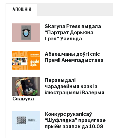
АПОШНІЯ
Skaryna Press выдала
“Партрэт Дорыяна
Грэя” Уайльда
Абвешчаны доўгі спіс
Прэміі Анемпадыстава
Перавыдалі
чарадзейныя казкі з
ілюстрацыямі Валерыя
Славука
Конкурс рукапісаў
“Шуфлядка” працягвае
прыём заявак да 10.08