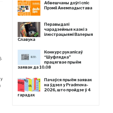
Абвешчаны доўгі спіс
Прэміі Анемпадыстава
Перавыдалі
чарадзейныя казкі з
ілюстрацыямі Валерыя
Славука
Конкурс рукапісаў
“Шуфлядка”
.
працягвае прыём
заявак да 10.08
 у
Пачаўся прыём заявак
на ўдзел у Pradmova-
й
2026, што пройдзе ў 4
гарадах