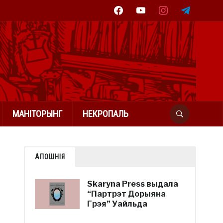
facebook
youtube
instagram
telegram
МАНІТОРЫНГ
НЕКРОПАЛЬ
АПОШНІЯ
Skaryna Press выдала
“Партрэт Дорыяна
Грэя” Уайльда