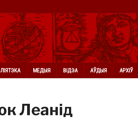
БЛІЯТЭКА
МЕДЫЯ
ВІДЭА
АЎДЫЯ
АРХІЎ
к Леанід