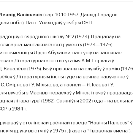
еанід Васільевіч
(нар. 10.10.1957, Давыд-Гарадок,
кай вобл.). Паэт. Уваходзіў у сябры СБП.
радоцкую сярэднюю школу № 2 (1974). Працаваў на
слясарна-мантажнага існтрументу (1974—1976).
 пісьменніцы Лідзіі Абухавай, паступіў на завочнае
кага Літаратурнага інстытута імя А.М. Горкага ў
. Кавалёва (1975). Быў прызваны на службу ў армію (1976)
ёўся ў Літаратурным інстытуце на вочнае навучанне ў
. Смірнова і У. Мількова, а пазней — Я. Ісаева і У.
аcля вучобы з Масквы пераехаў у Мінск і пачаў працаваць
кая літаратура’ (1982). Са жніўня 2002 года – на вольна
СР з 1984 г.
укаваў у столінскай раённай газеце “Навіны Палесся” ў
анскім друку выступіў у 1975 г. (газета “Чырвоная змена”).