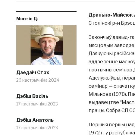
Дранько-Майсюк Л
More in Д:
Столінскі р-н Брэсц
Закончыў давыд-га
мясцовым заводзе 
Дзякуючы расійскай
аддзеленне маскоўс
паэтычны семінар Д
Дзедзіч Стах
Адслужыўшы, перав
26 кастрычніка 2024
семінар — спачатку С
Мількова (1978). П
Дэбіш Васіль
выдавецтве “Мастац
17 кастрычніка 2023
працы. Сябра СП СС
Дэбіш Анатоль
Першыя вершы надр
17 кастрычніка 2023
1972 г., у рэспублік