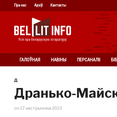
Пра нас
Архіў
Кантакты
Усё пра беларускую літаратуру
ГАЛОЎНАЯ
НАВІНЫ
ПЕРСАНАЛІІ
БІ
Д
Дранько-Майсю
on
17 кастрычніка 2023