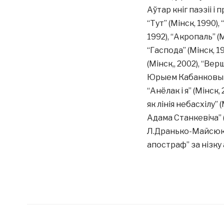
Аўтар кніг паэзіі і 
“Тут” (Мінск, 1990),
1992), “Акропаль” (
“Гаспода” (Мінск, 1
(Мінск,, 2002), “Вер
Юрыем Кабанковым; 
“Анёлак і я” (Мінск,
як лінія небасхілу” 
Адама Станкевіча” (
Л.Дранько-Майсюка
апостраф” за нізку 