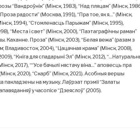
прозы “Вандроўнік” (Мінск, 1983), “Над пляцам” (Мінск, 1986
 “Проза радости” (Москва, 1991), “Пра тое, як я…” (Мінск,
Мінск, 1994), “Стомленасць Парыжам” (Мінск, 1995),
998), “Места і свет” (Мінск, 2000), “Паэтаграфічны раман”
шы. Каханне. Проза” (Мінск, 2003), “Белая вежа” (разам з
Владивосток, 2004), “Цацачная крама” (Мінск, 2008),
 2009), “Кніга для спадарыні Эл” (Мінск, 2012), “…Натуральн
(Мінск, 2017), ““Усе бачылі нястачу віна…” аповесць пра
Мінск, 2020), “Скарб” (Мінск, 2021). Асобныя вершы
 пакладзены на музыку. Лаўрэат прэміі “Залаты
апавяданняў у часопісе “Дзеяслоў” (2005).