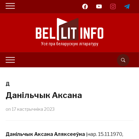
facebook
youtube
instagram
telegram
Усё пра беларускую літаратуру
Д
Данільчык Аксана
on
17 кастрычніка 2023
Данільчык Аксана Аляксееўна
(нар. 15.11.1970,