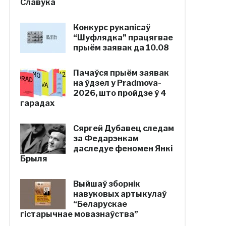
Славука
Конкурс рукапісаў
“Шуфлядка” працягвае
прыём заявак да 10.08
Пачаўся прыём заявак
на ўдзел у Pradmova-
2026, што пройдзе ў 4
гарадах
Сяргей Дубавец следам
за Федарэнкам
даследуе феномен Янкі
Брыля
Выйшаў зборнік
навуковых артыкулаў
“Беларускае
гістарычнае мовазнаўства”