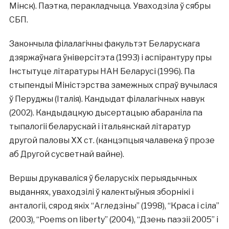
Мінск). Паэтка, перакладчыца. Уваходзіла ў сябры
СБП.
Закончыла філалагічны факультэт Беларускага
дзяржаўнага ўніверсітэта (1993) і аспірантуру пры
Інстытуце літаратуры НАН Беларусі (1996). Па
стыпендыі Міністэрства замежных спраў вучылася
ў Перуджы (Італія). Кандыдат філалагічных навук
(2002). Кандыдацкую дысертацыю абараніла па
тыпалогіі беларускай і італьянскай літаратур
другой паловы ХХ ст. (канцэпцыя чалавека ў прозе
аб Другой сусветнай вайне).
Вершы друкаваліся ў беларускіх перыядычных
выданнях, уваходзілі ў калектыўныя зборнікі і
анталогіі, сярод якіх “Агледзіны” (1998), “Краса і сіла”
(2003), “Poems on liberty” (2004), “Дзень паэзіі 2005” і