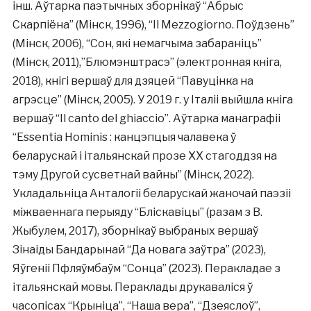
інш. Аўтарка паэтычных зборнікаў “Абрыс
Скарпіёна” (Мінск, 1996), “Il Mezzogiorno. Поўдзень”
(Мінск, 2006), “Сон, які немагчыма забараніць”
(Мінск, 2011),”Блюмэнштрасэ” (электронная кніга,
2018), кнігі вершаў для дзяцей “Павуцінка на
агрэсце” (Мінск, 2005). У 2019 г. у Італіі выйшла кніга
вершаў “Il canto del ghiaccio”. Аўтарка манаграфіі
“Essentia Hominis : канцэпцыя чалавека ў
беларускай і італьянскай прозе ХХ стагоддзя на
тэму Другой сусветнай вайны” (Мінск, 2022).
Укладальніца Анталогіі беларускай жаночай паэзіі
міжваеннага перыяду “Бліскавіцы” (разам з В.
Жыбулем, 2017), зборнікаў выбраных вершаў
Зінаіды Бандарынай “Да новага заўтра” (2023),
Яўгеніі Пфляўмбаўм “Сонца” (2023). Перакладае з
італьянскай мовы. Пераклады друкаваліся ў
часопісах “Крыніца”, “Наша вера”, “Дзеяслоў”,