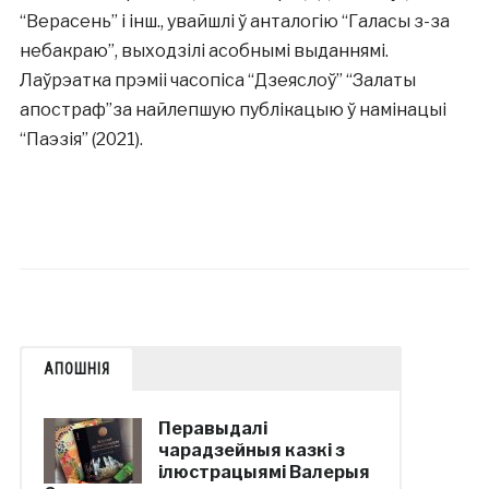
“Верасень” і інш., увайшлі ў анталогію “Галасы з-за
небакраю”, выходзілі асобнымі выданнямі.
Лаўрэатка прэміі часопіса “Дзеяслоў” “Залаты
апостраф”за найлепшую публікацыю ў намінацыі
“Паэзія” (2021).
АПОШНІЯ
Перавыдалі
чарадзейныя казкі з
ілюстрацыямі Валерыя