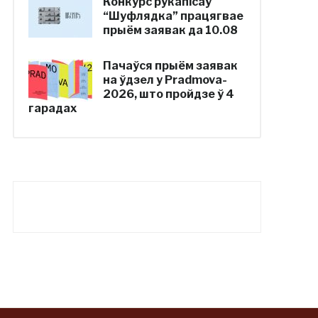
Конкурс рукапісаў
“Шуфлядка” працягвае
прыём заявак да 10.08
Пачаўся прыём заявак
на ўдзел у Pradmova-
2026, што пройдзе ў 4
гарадах