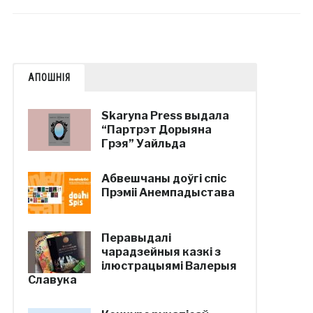
АПОШНІЯ
Skaryna Press выдала
“Партрэт Дорыяна
Грэя” Уайльда
Абвешчаны доўгі спіс
Прэміі Анемпадыстава
Перавыдалі
чарадзейныя казкі з
ілюстрацыямі Валерыя
Славука