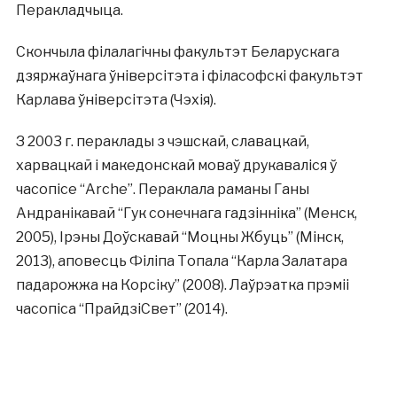
Перакладчыца.
Скончыла філалагічны факультэт Беларускага
дзяржаўнага ўніверсітэта і філасофскі факультэт
Карлава ўніверсітэта (Чэхія).
З 2003 г. пераклады з чэшскай, славацкай,
харвацкай і македонскай моваў друкаваліся ў
часопісе “Arche”. Пераклала раманы Ганы
Андранікавай “Гук сонечнага гадзінніка” (Менск,
2005), Ірэны Доўскавай “Моцны Жбуць” (Мінск,
2013), аповесць Філіпа Топала “Карла Залатара
падарожжа на Корсіку” (2008). Лаўрэатка прэміі
часопіса “ПрайдзіСвет” (2014).