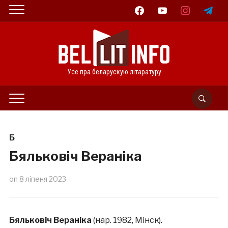
facebook
youtube
instagram
telegram
Усё пра беларускую літаратуру
Б
Бяльковіч Вераніка
on
8 ліпеня 2023
Бяльковіч Вераніка
(нар. 1982, Мінск).