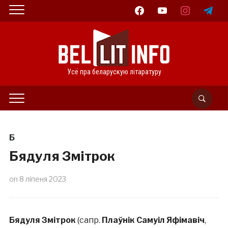
facebook
youtube
instagram
telegram
Усё пра беларускую літаратуру
Б
Бядуля Змітрок
on
8 ліпеня 2023
Бядуля Змітрок
(сапр.
Плаўнік Самуіл Яфімавіч
,