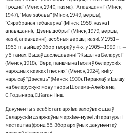
Гродна” (Менск, 1940, паэма), “Апавяданні” (Мінск,
1947), “Мае забавы” (Мінск, 1949, вершы),
“Сярэбраная табакерка” (Мінск, 1958, казка і
апавяданні), “Дзень добры!” (Мінск, 1979, вершы,
казкі, апавяданні), асобныя вершы, казкі. У 1951—
1953 гг. выйшаў Збор твораў у 4-х, у 1985—1989 гг. —
у 5 тамах. Выдаў даследаванні “Жыды на Беларусі”
(Менск, 1918), “Вера, паншчына і воля ў беларускіх
народных казках і песнях” (Менск, 1924), кнігу
нарысаў “Дзесяць” (Менск, 1930). Пераклаў з ідышу
на беларускую мову творы Шолама-Алейхема,
С.Годынэра, С.Каган і інш.
Дакументы з асабістага архіва захоўваюцца ў
Беларускім дзяржаўным архіве-музеі літаратуры і
мастацтва (фонд 55. Збор архіўных дакументаў