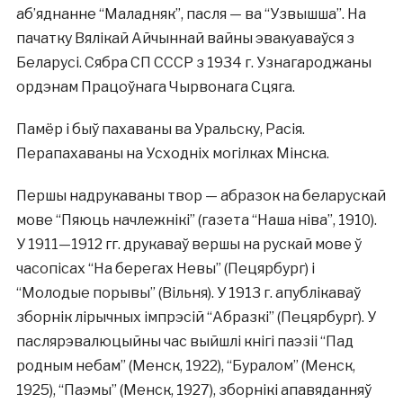
аб’яднанне “Маладняк”, пасля — ва “Узвышша”. На
пачатку Вялікай Айчыннай вайны эвакуаваўся з
Беларусі. Сябра СП СССР з 1934 г. Узнагароджаны
ордэнам Працоўнага Чырвонага Сцяга.
Памёр і быў пахаваны ва Уральску, Расія.
Перапахаваны на Усходніх могілках Мінска.
Першы надрукаваны твор — абразок на беларускай
мове “Пяюць начлежнікі” (газета “Наша ніва”, 1910).
У 1911—1912 гг. друкаваў вершы на рускай мове ў
часопісах “На берегах Невы” (Пецярбург) і
“Молодые порывы” (Вільня). У 1913 г. апублікаваў
зборнік лірычных імпрэсій “Абразкі” (Пецярбург). У
паслярэвалюцыйны час выйшлі кнігі паэзіі “Пад
родным небам” (Менск, 1922), “Буралом” (Менск,
1925), “Паэмы” (Менск, 1927), зборнікі апавяданняў