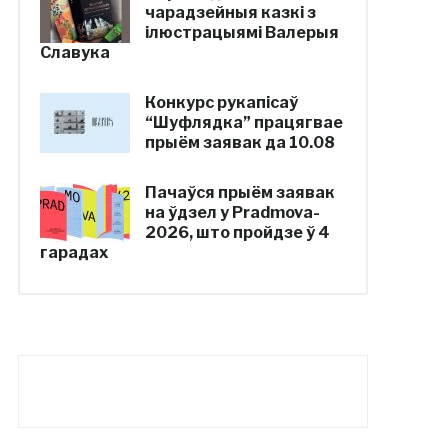
чарадзейныя казкі з
ілюстрацыямі Валерыя
Славука
Конкурс рукапісаў
“Шуфлядка” працягвае
прыём заявак да 10.08
Пачаўся прыём заявак
на ўдзел у Pradmova-
2026, што пройдзе ў 4
гарадах