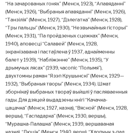
“На зачарованых гонях” (Менск, 1923), “Апавяданні”
(Менск, 1926), “Выбраныя апавяданні” (Менск, 1926),
“Танзілія” (Менск, 1927), “Дэлегатка” (Менск, 1928),
“Тры пальцы” (Менск, 1930), “Незвычайныя гісторыі”
(Менск, 1931), “Па пройдзеных сцежках” (Менск,
1940), аповесці “Салавей” (Менск, 1928,
экранізавана і пастаўлена ў 1937, аднайменны
балет у 1939), “Набліжэнне” (Менск, 1935), “У
дрымучых лясах” (1939, часопіс “Полымя”),
двухтомны раман “Язэп Крушынскі” (Менск, 1929—
1932), “Выбраныя творы” (Менск, 1934). Шмат
зборнікаў выбраных твораў выйшлі ў пасляваенныя
гады. Для дзяцей выдадзены кнігі “Качачка-
цацачка” (Менск, 1927, казка), “Вясной” (Менск, 1928,
вершы), “Гаспадарка” (Менск, 1930, вершы),
“Мурашка-Палашка” (Менск, 1939, вершаваная
казка), “Люцік” (Менск, 1940, верш), “Хлопчык з-пад