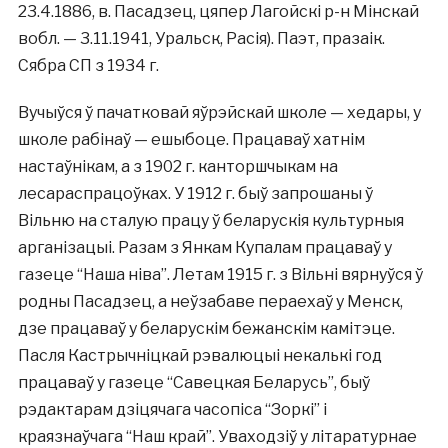
23.4.1886, в. Пасадзец, цяпер Лагойскі р-н Мінскай
вобл. — 3.11.1941, Уральск, Расія). Паэт, празаік.
Сябра СП з 1934 г.
Вучыўся ў пачатковай яўрэйскай школе — хедары, у
школе рабінаў — ешыбоце. Працаваў хатнім
настаўнікам, а з 1902 г. канторшчыкам на
лесараспрацоўках. У 1912 г. быў запрошаны ў
Вільню на сталую працу ў беларускія культурныя
арганізацыі. Разам з Янкам Купалам працаваў у
газеце “Наша ніва”. Летам 1915 г. з Вільні вярнуўся ў
родны Пасадзец, а неўзабаве пераехаў у Менск,
дзе працаваў у беларускім бежанскім камітэце.
Пасля Кастрычніцкай рэвалюцыі некалькі год
працаваў у газеце “Савецкая Беларусь”, быў
рэдактарам дзіцячага часопіса “Зоркі” і
краязнаўчага “Наш край”. Уваходзіў у літаратурнае