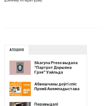
дзеячаў літаратуры).
АПОШНІЯ
Skaryna Press выдала
“Партрэт Дорыяна
Грэя” Уайльда
Абвешчаны доўгі спіс
Прэміі Анемпадыстава
Перавыдалі