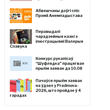
Абвешчаны доўгі спіс
Прэміі Анемпадыстава
Перавыдалі
чарадзейныя казкі з
ілюстрацыямі Валерыя
Славука
Конкурс рукапісаў
“Шуфлядка” працягвае
прыём заявак да 10.08
Пачаўся прыём заявак
на ўдзел у Pradmova-
2026, што пройдзе ў 4
гарадах