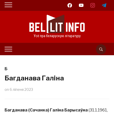
facebook
youtube
instagram
telegram
Усё пра беларускую літаратуру
Б
Багданава Галіна
on
6 ліпеня 2023
Багданава (Сачанка) Галіна Барысаўна
(31.1.1961,