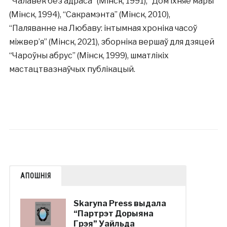
“Чалавек без адраса” (Мінск, 1991), “Дом іхняе мары”
(Мінск, 1994), “Сакрамэнта” (Мінск, 2010),
“Паляванне на Любаву: інтымная хроніка часоў
міжвер’я” (Мінск, 2021), зборніка вершаў для дзяцей
“Чароўны абрус” (Мінск, 1999), шматлікіх
мастацтвазнаўчых публікацый.
АПОШНІЯ
Skaryna Press выдала
“Партрэт Дорыяна
Грэя” Уайльда