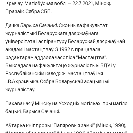
Крычаў, Магілёўская вобл. — 22.7.2021, Мінск).
Празаік. Сябра СБП.
Дачка
Барыса Сачанкі.
Скончыла факультэт
журналістыкі Беларускага дзяржаўнага
ўніверсітэта і аспірантуру Беларускай дзяржаўнай
акадэміі мастацтваў. З 1982 г. працавала
рэдактарам аддзела часопіса “Мастацтва”.
Выкладала на факультэце журналістыкі БДУ і ў
Рэспубліканскім каледжы мастацтваў імя
І.В.Ахрэмчыка. Сябра Беларускай асацыяцыі
журналістаў.
Пахаваная ў Мінску на Усходніх могілках, пры магіле
бацькі, Барыса Сачанкі.
Аўтарка кніг прозы “Папяровыя замкі” (Мінск, 1990),