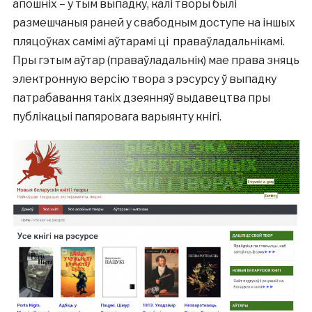
апошніх – у тым выпадку, калі творы былі
размешчаныя раней у свабодным доступе на іншых
пляцоўках самімі аўтарамі ці праваўладальнікамі.
Пры гэтым аўтар (праваўладальнік) мае права зняць
электронную версію твора з рэсурсу ў выпадку
патрабавання такіх дзеянняў выдавецтва пры
публікацыі папяровага варыянту кнігі.