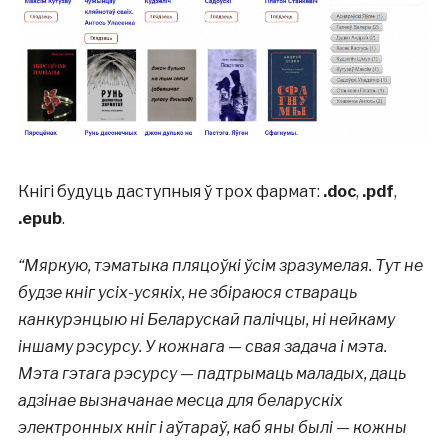
Кнігі будуць даступныя ў трох фармат:
.doc
,
.pdf
,
.epub
.
“Мяркую, тэматыка пляцоўкі ўсім зразумелая. Тут не
будзе кніг усіх-усякіх, не збіраюся ствараць
канкурэнцыю ні Беларускай палічцы, ні нейкаму
іншаму рэсурсу. У кожнага — свая задача і мэта.
Мэта гэтага рэсурсу — падтрымаць маладых, даць
адзінае вызначанае месца для беларускіх
электронных кніг і аўтараў, каб яны былі — кожны