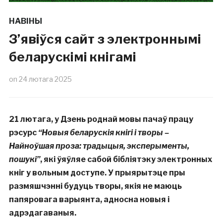
НАВІНЫ
З’явіўся сайт з электроннымі
беларускімі кнігамі
on
24 лютага 2025
21 лютага, у Дзень роднай мовы пачаў працу
рэсурс
“Новыя беларускія кнігі і творы –
Найноўшая проза: традыцыя, эксперыменты,
пошукі”
, які ўяўляе сабой бібліятэку электронных
кніг у вольным доступе. У прыярытэце пры
размяшчэнні будуць творы, якія не маюць
папяровага варыянта, адносна новыя і
адрэдагаваныя.