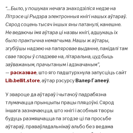
“…Было, у пошуках нечага знаходзіліся недзе на
Літрэсе ці Рыдэра электронныя кнігі нашых аўтараў.
Сярод соцень тысяч іншых яны патанулі, канешне.
Не ведаючы імя аўтара ці назвы кнігі, адшукаць іх
было практычна немагчыма. Нашы ж аўтары,
згубіўшы надзею на папяровае выданне, пакідалі там
свае творы ў спадзеве на, літаральна, цуд быць
заўважаным, прачытаным і адзначаным”,
—
расказвае
, што яго падштурхнула запусціць сайт
Lib.bellit.store
, аўтар рэсурсу
Валер Гапееў
.
У звароце да аўтараў і чытачоў падрабязна
тлумачацца прынцыпы працы пляцоўкі. Сярод
іншага зазначаецца, што кнігі і асобныя творы
будуць размяшчацца па згодзе ці па просьбе
аўтараў, праваўладальнікаў альбо без ведама