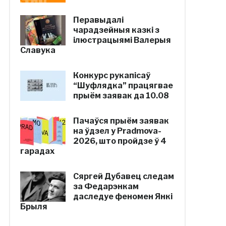
Перавыдалі
чарадзейныя казкі з
ілюстрацыямі Валерыя
Славука
Конкурс рукапісаў
“Шуфлядка” працягвае
прыём заявак да 10.08
Пачаўся прыём заявак
на ўдзел у Pradmova-
2026, што пройдзе ў 4
гарадах
Сяргей Дубавец следам
за Федарэнкам
даследуе феномен Янкі
Брыля