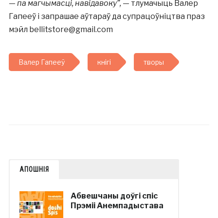
— па магчымасці, навідавоку”,
— тлумачыць Валер
Гапееў і запрашае аўтараў да супрацоўніцтва праз
мэйл bellitstore@gmail.com
Валер Гапееў
кнігі
творы
АПОШНІЯ
Абвешчаны доўгі спіс
Прэміі Анемпадыстава