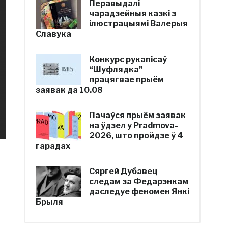
Перавыдалі
чарадзейныя казкі з
ілюстрацыямі Валерыя
Славука
Конкурс рукапісаў
“Шуфлядка”
працягвае прыём
заявак да 10.08
Пачаўся прыём заявак
на ўдзел у Pradmova-
2026, што пройдзе ў 4
гарадах
Сяргей Дубавец
следам за Федарэнкам
даследуе феномен Янкі
Брыля