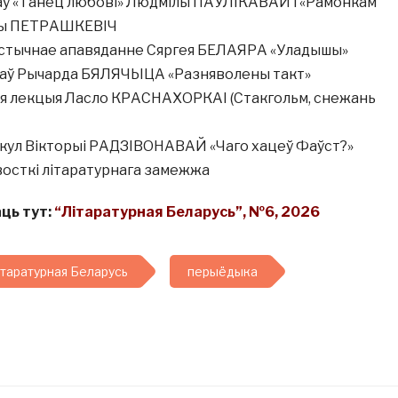
шаў «Танец любові» Людмілы ПАЎЛІКАВАЙ і «Рамонкам
вы ПЕТРАШКЕВІЧ
тычнае апавяданне Сяргея БЕЛАЯРА «Уладышы»
шаў Рычарда БЯЛЯЧЫЦА «Разняволены такт»
я лекцыя Ласло КРАСНАХОРКАІ (Стакгольм, снежань
кул Вікторыі РАДЗІВОНАВАЙ «Чаго хацеў Фаўст?»
авосткі літаратурнага замежжа
ць тут:
“Літаратурная Беларусь”, №6, 2026
ітаратурная Беларусь
перыёдыка