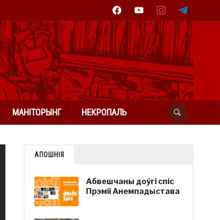
facebook
youtube
instagram
telegram
МАНІТОРЫНГ
НЕКРОПАЛЬ
АПОШНІЯ
Абвешчаны доўгі спіс
Прэміі Анемпадыстава