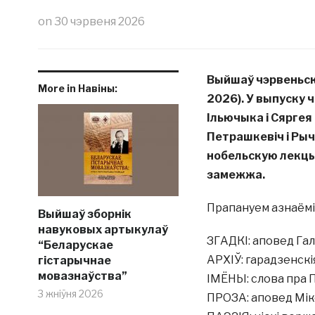
on
30 чэрвеня 2026
Выйшаў чэрвеньск
More in Навіны:
2026). У выпуску
Ільючыка і Сяргея
Петрашкевіч і Рыч
нобельскую лекцыю
замежжа.
Прапануем азнаёмі
Выйшаў зборнік
навуковых артыкулаў
ЗГАДКІ: аповед Г
“Беларускае
АРХІЎ: гарадзенскі
гістарычнае
мовазнаўства”
ІМЁНЫ: слова пра 
3 жніўня 2026
ПРОЗА: аповед Мі