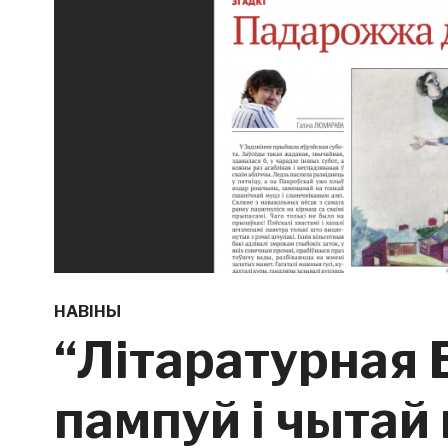
НАВІНЫ
“Літаратурная 
пампуй і чытай