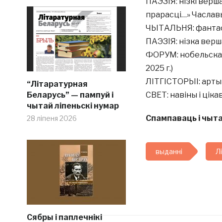
ПАЭЗІЯ: нізкі вер
прарасці…» Часла
ЧЫТАЛЬНЯ: фантас
ПАЭЗІЯ: нізка вер
ФОРУМ: нобельска
2025 г.)
ЛІТГІСТОРЫІ: арты
“Літаратурная
Беларусь” — пампуй і
СВЕТ: навіны і цік
чытай ліпеньскі нумар
Спампаваць і чыта
28 ліпеня 2026
выданні
Л
Сябры і паплечнікі