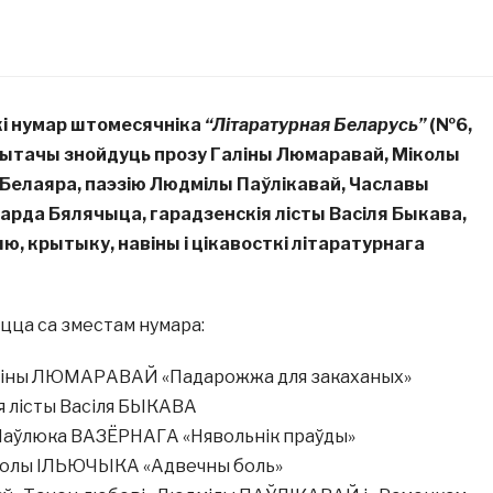
і нумар штомесячніка
“Літаратурная Беларусь”
(№6,
 чытачы знойдуць прозу Галіны Люмаравай, Міколы
 Белаяра, паэзію Людмілы Паўлікавай, Чаславы
арда Бялячыца, гарадзенскія лісты Васіля Быкава,
, крытыку, навіны і цікавосткі літаратурнага
цца са зместам нумара:
аліны ЛЮМАРАВАЙ «Падарожжа для закаханых»
я лісты Васіля БЫКАВА
Паўлюка ВАЗЁРНАГА «Нявольнік праўды»
колы ІЛЬЮЧЫКА «Адвечны боль»