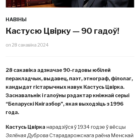
НАВІНЫ
Кастусю Цвірку — 90 гадоў!
on
28 сакавіка 2024
28 сакавіка адзначае 90-гадовы юбілей
перакладчык, выдавец, паэт, этнограф, філолаг,
кандыдат гістарычных навук Кастусь Цвірка.
Заснавальнік і галоўны рэдактар кніжнай серыі
“Беларускі Кнігазбор”, якая выходзіць з 1996
года.
Кастусь Цвірка
нарадзіўся ў 1934 годзе ў вёсцы
Зялёная Дуброва
Старадарожскага раёна Менскай