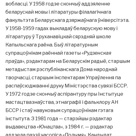
вобласці. У 1958 годзе скончыў аддзяленне
беларускай мовы і літаратуры філалагічнага
факультэта Беларускага дзяржаўнага ўніверсітэта.
У 1958-1959 гадах выкладаў беларускую мову і
літаратуру ў Труханавіцкай сярэдняй школе
Капыльскага раёна. Быў літаратурным
супрацоўнікам раённай газеты
«Рудзенская
праўда»
, рэдактарам на Беларускім радыё, старшым
метадыстам рэспубліканскага Дома народнай
творчасці, старшым інспектарам Упраўлення па
распаўсюджванні друку Міністэрства сувязі БССР.
У 1972 годзе скончыў аспірантуру пры Інстытуце
мастацтвазнаўства, этнаграфіі і фальклору АН
БССР і стаў навуковым супрацоўнікам гэтага
інстытута. З 1981 года — старэйшы рэдактар
выдавецтва
«Юнацтва»
, з 1984 г. — рэдактар
аддзела паэзіі часопіса
«Полымя»
. Кандыдат