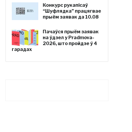
Конкурс рукапісаў
“Шуфлядка” працягвае
прыём заявак да 10.08
Пачаўся прыём заявак
на ўдзел у Pradmova-
2026, што пройдзе ў 4
гарадах