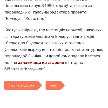
гістарычных навук. З 1996 года аўтар (часта як
перакладчык) і галоўны рэдактара праекта
“Беларускі Кнігазбор”
.
Кастусь Цвірка аўтар мастацкіх нарысаў, звязаных
з літаратурнымі мясцінамі Беларусі, манаграфіі
“Слова пра Сыракомлю”
і іншых, а таксама
ўкладальнік шэрагу кніг паэзіі, прозы і літаратурных
перакладаў. З кніжным даробкам спадара Кастуся
можна
азнаёміцца на старонцы
Інтэрнэт-
бібліятэкі “Камунікат”.
Кастусь Цвірка
кнігі