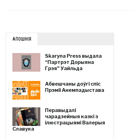
АПОШНІЯ
Skaryna Press выдала
“Партрэт Дорыяна
Грэя” Уайльда
Абвешчаны доўгі спіс
Прэміі Анемпадыстава
Перавыдалі
чарадзейныя казкі з
ілюстрацыямі Валерыя
Славука