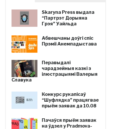
Skaryna Press выдала
“Партрэт Дорыяна
Грэя” Уайльда
Абвешчаны доўгі спіс
Прэміі Анемпадыстава
Перавыдалі
чарадзейныя казкі з
ілюстрацыямі Валерыя
Славука
Конкурс рукапісаў
“Шуфлядка” працягвае
прыём заявак да 10.08
Пачаўся прыём заявак
на ўдзел у Pradmova-