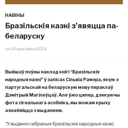
НАВІНЫ
Бразільскія казкі з’явяцца па-
беларуску
on
24 красавіка 2024
Выйшаў поўны наклад кнігі
“Бразільскія
народныя казкі”
ў запісах Сільвіа Рамэра, якую з
партугальскай на беларускую мову пераклаў
Дзмітрый Магілеўцаў. Але ўжо цяпер, дзякуючы
фота сігнальнага асобніка, мы можам крыху
азнаёміцца з выданнем.
“У выданні сабраныя бразільскія народныя казкі,