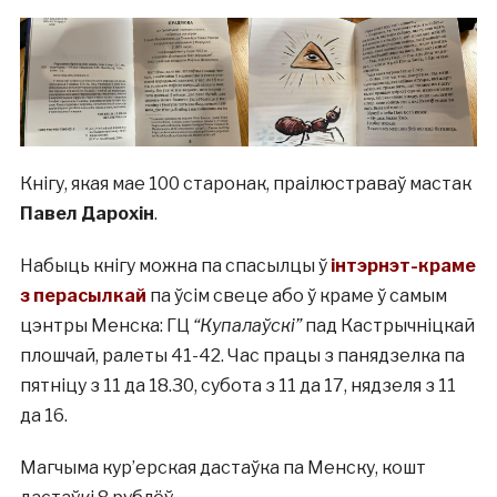
Кнігу, якая мае 100 старонак, праілюстраваў мастак
Павел Дарохін
.
Набыць кнігу можна па спасылцы ў
інтэрнэт-краме
з перасылкай
па ўсім свеце або ў краме ў самым
цэнтры Менска: ГЦ
“Купалаўскі”
пад Кастрычніцкай
плошчай, ралеты 41-42. Час працы з панядзелка па
пятніцу з 11 да 18.30, субота з 11 да 17, нядзеля з 11
да 16.
Магчыма кур’ерская дастаўка па Менску, кошт