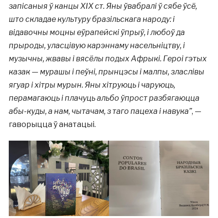
запісаныя ў канцы ХІХ ст. Яны ўвабралі ў сябе ўсё,
што складае культуру бразільскага народу: і
відавочны моцны еўрапейскі ўпрыў, і любоў да
прыроды, уласцівую карэннаму насельніцтву, і
музычны, жвавы і вясёлы подых Афрыкі. Героі гэтых
казак — мурашы і пеўні, прынцэсы і малпы, зласлівы
ягуар і хітры мурын. Яны хітруюць і чаруюць,
перамагаюць і плачуць альбо ўпрост разбягаюцца
абы-куды, а нам, чытачам, з таго пацеха і навука”
, —
гаворыцца ў анатацыі.