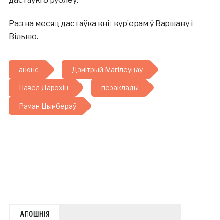
дастаўкі 8 рублёў.
Раз на месяц дастаўка кніг кур’ерам ў Варшаву і
Вільню.
анонс
Дзмітрый Магілеўцаў
Павел Дарохін
пераклады
Раман Цымбераў
АПОШНІЯ