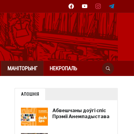
facebook
youtube
instagram
telegram
МАНІТОРЫНГ
НЕКРОПАЛЬ
АПОШНІЯ
Абвешчаны доўгі спіс
Прэміі Анемпадыстава