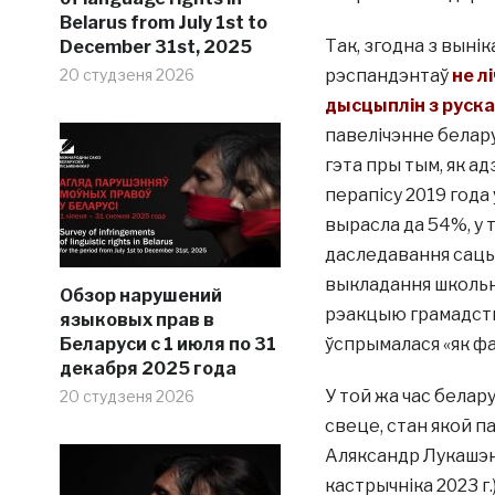
Belarus from July 1st to
Так, згодна з выні
December 31st, 2025
20 студзеня 2026
рэспандэнтаў
не л
дысцыплін з руск
павелічэнне белару
гэта пры тым, як а
перапісу 2019 года 
вырасла да 54%, у т
даследавання сацы
выкладання школьн
Обзор нарушений
рэакцыю грамадств
языковых прав в
Беларуси с 1 июля по 31
ўспрымалася «як фа
декабря 2025 года
У той жа час белар
20 студзеня 2026
свеце, стан якой па
Аляксандр Лукашэнк
кастрычніка 2023 г