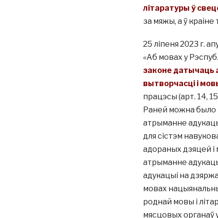
літаратуры ў свец
за мяжы, а ў краіне
25 ліпеня 2023 г. а
«Аб мовах у Рэспубл
законе датычаць 
вытворчасці і мов
працэсы (арт. 14, 1
Раней можна было 
атрыманне адукацыі 
для сістэм навуков
адораных дзяцей і 
атрыманне адукацы
адукацыі на дзяржа
мовах нацыянальны
роднай мовы і літа
мясцовых органаў у