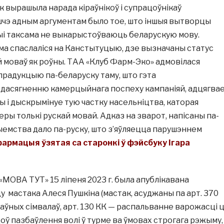
ак вырашыла нарада кіраўнікоў і супрацоўнікаў
чэ адным аргументам было тое, што іншыя вытворцы
і таксама не выкарыстоўваюць беларускую мову.
ма спаслаліся на Канстытуцыю, дзе вызначаны статус
й моваў як роўны. ТАА «Клуб Фарм-Эко» адмовілася
прадукцыю па-беларуску таму, што гэта
дасягненню камерцыйнага поспеху кампаніяй, адцягва
ы і дыскрымінуе тую частку насельніцтва, каторая
еры толькі рускай мовай. Адказ на зварот, напісаны па-
ыемства дало па-руску, што з’яўляецца парушэннем
фармацыя ўзятая са старонкі ў фэйсбуку Ігара
«МОВА ТУТ» 15 ліпеня 2023 г. была апублікавана
 мастака Алеся Пушкіна (мастак, асуджаны па арт. 370
аўных сімвалаў, арт. 130 КК — распальванне варожасці ц
оў пазбаўлення волі ў турме ва ўмовах строгага рэжыму,