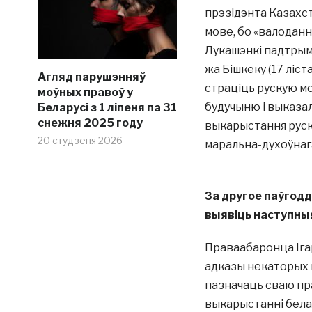
прэзідэнта Казахст
мове, бо «валоданн
Лукашэнкі падтрыма
жа Бішкеку (17 ліст
Агляд парушэнняў
страціць рускую мо
моўных правоў у
будучыню і выказа
Беларусі з 1 ліпеня па 31
снежня 2025 году
выкарыстання руска
20 студзеня 2026
маральна-духоўнаг
За другое паўгодд
выявіць наступны
Праваабаронца Ігар
адказы некаторых в
пазначаць сваю пр
выкарыстанні белар