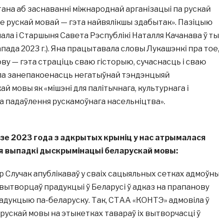
ана аб заснаванні міжнароднай арганізацыі па рускай
е рускай мовай — гэта найвялікшы здабытак». Пазіцыю
ла і Старшыня Савета Рэспублікі Наталля Качанава ў т
апада 2023 г.). Яна працытавала словы Лукашэнкі пра тое
ву — гэта страціць сваю гісторыю, сучаснасць і сваю
ла занепакоенасць негатыўнай тэндэнцыяй
й мовы як «мішэні для палітычнага, культурнага і
а падаўлення рускамоўнага насельніцтва».
зе 2023 года з адкрытых крыніц у нас атрымалася
я выпадкі дыскрымінацыі
беларускай мовы:
 Случак апублікаваў у сваіх сацыяльных сетках адмоўн
ытворцаў прадукцыі ў Беларусі ў адказ на прапанову
адукцыю па-беларуску. Так, СТАА «КОНТЭ» адмовіла ў
ускай мовы на этыкетках тавараў іх вытворчасці ў