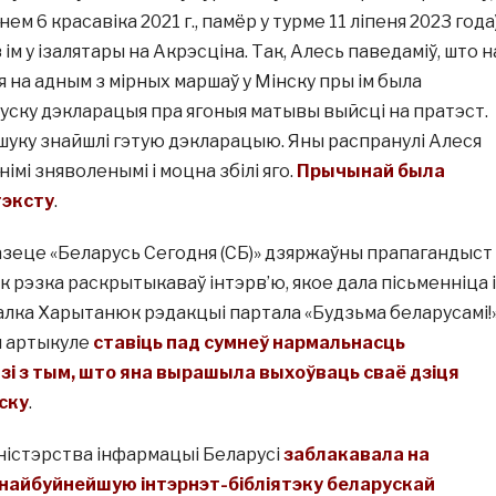
м 6 красавіка 2021 г., памёр у турме 11 ліпеня 2023 года
м у ізалятары на Акрэсціна. Так, Алесь паведаміў, што н
на адным з мірных маршаў у Мінску пры ім была
уску дэкларацыя пра ягоныя матывы выйсці на пратэст.
уку знайшлі гэтую дэкларацыю. Яны распранулі Алеся
імі зняволенымі і моцна збілі яго.
Прычынай была
тэксту
.
у газеце «Беларусь Сегодня (СБ)» дзяржаўны прапагандыст
рэзка раскрытыкаваў інтэрв’ю, якое дала пісьменніца і
лка Харытанюк рэдакцыі партала «Будзьма беларусамі!»
м артыкуле
ставіць пад сумнеў нармальнасць
язі з тым, што яна вырашыла выхоўваць сваё дзіця
ску
.
Міністэрства інфармацыі Беларусі
заблакавала на
 найбуйнейшую інтэрнэт-бібліятэку беларускай