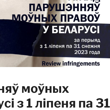
няў моўных
сі з 1 ліпеня па 3