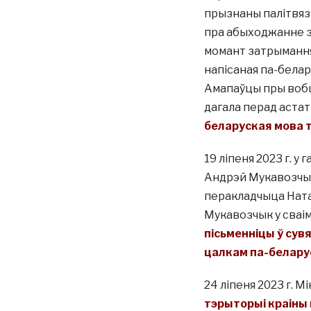
прызнаны палітвязне
пра абыходжанне з і
момант затрымання 
напісаная па-белар
Амапаўцы пры вобш
дагала перад астатн
беларуская мова 
19 ліпеня 2023 г. 
Андрэй Мукавозчык 
перакладчыца Ната
Мукавозчык у сваі
пісьменніцы ў сув
цалкам па-белару
24 лiпеня 2023 г. 
тэрыторыі краіны