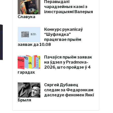
Перавыдалі
чарадзейныя казкі з
ілюстрацыямі Валерыя
Славука
Конкурс рукапісаў
“Шуфлядка”
працягвае прыём
заявак да 10.08
Пачаўся прыём заявак
на ўдзел у Pradmova-
2026, што пройдзе ў 4
гарадах
Сяргей Дубавец
следам за Федарэнкам
даследуе феномен Янкі
Брыля
1