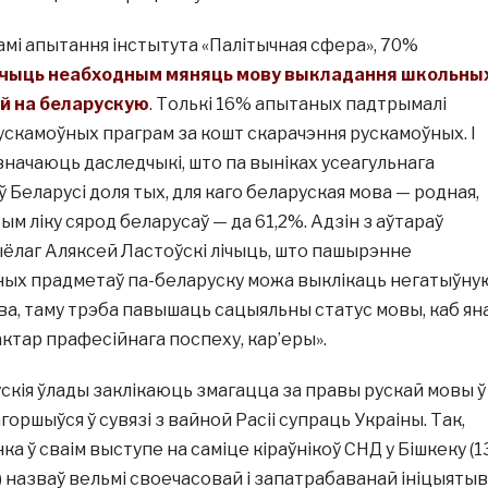
камі апытання інстытута «Палітычная сфера», 70%
ічыць неабходным мяняць мову выкладання школьны
ай на беларускую
. Толькі 16% апытаных падтрымалі
скамоўных праграм за кошт скарачэння рускамоўных. І
дзначаюць даследчыкі, што па выніках усеагульнага
ў Беларусі доля тых, для каго беларуская мова — родная,
ым ліку сярод беларусаў — да 61,2%. Адзін з аўтараў
ёлаг Аляксей Ластоўскі лічыць, што пашырэнне
ых прадметаў па-беларуску можа выклікаць негатыўну
а, таму трэба павышаць сацыяльны статус мовы, каб ян
ктар прафесійнага поспеху, кар’еры».
ускія ўлады заклікаюць змагацца за правы рускай мовы ў
горшыўся ў сувязі з вайной Расіі супраць Украіны. Так,
а ў сваім выступе на саміце кіраўнікоў СНД у Бішкеку (1
.) назваў вельмі своечасовай і запатрабаванай ініцыятыв