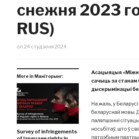
снежня 2023 го
RUS)
on
24 студзеня 2024
Асацыяцыя «Міжна
More in Маніторынг:
сачыць за станам 
дыскрымінацыі бел
На жаль, у Беларус
беларускай мовы. Д
паляпшэнні сітуацы
носьбітаў, што ў св
Survey of infringements
патрэбным падтрым
of language rights in