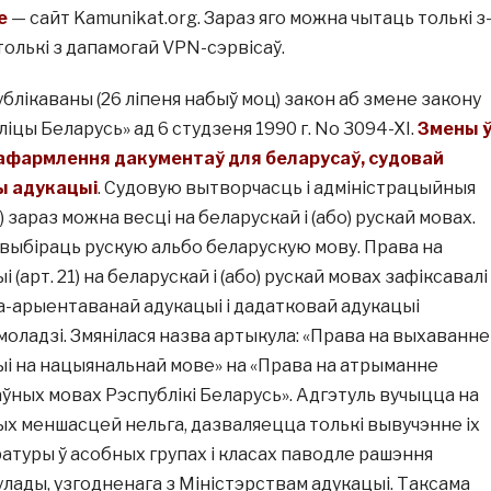
е
— сайт Kamunikat.org. Зараз яго можна чытаць толькі з
 толькі з дапамогай VPN-сэрвісаў.
публікаваны (26 ліпеня набыў моц) закон аб змене закону
іцы Беларусь» ад 6 студзеня 1990 г. No 3094-XI.
Змены 
афармлення дакументаў для беларусаў, судовай
ы адукацыі
. Судовую вытворчасць і адміністрацыйныя
5) зараз можна весці на беларускай і (або) рускай мовах.
выбіраць рускую альбо беларускую мову. Права на
(арт. 21) на беларускай і (або) рускай мовах зафіксавалі
а-арыентаванай адукацыі і дадатковай адукацыі
моладзі. Змянілася назва артыкула: «Права на выхаванне 
і на нацыянальнай мове» на «Права на атрыманне
ўных мовах Рэспублікі Беларусь». Адгэтуль вучыцца на
х меншасцей нельга, дазваляецца толькі вывучэнне іх
ратуры ў асобных групах і класах паводле рашэння
лады, узгодненага з Міністэрствам адукацыі. Таксама