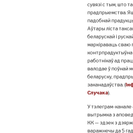
сувязі с тым, што т
прадпрыемства. Яш
падобнай прадукцы
Аўтары ліста такса
беларускай і руска
маркіраваць сваю 
контрпрадуктыўна 
работнікаў ад прац
валодае ў поўнай м
беларуску, прадпр
заканадаўства. (
Ін
Случака
).
У тэлеграм-канале 
вытрымка з аповеду
КК — здзек з дзярж
варажнечы да 5 гад