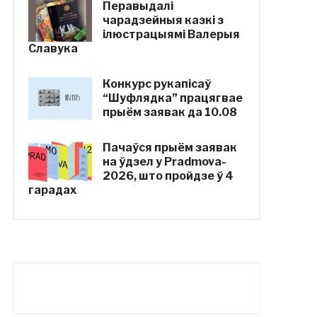
Перавыдалі
чарадзейныя казкі з
ілюстрацыямі Валерыя
Славука
Конкурс рукапісаў
“Шуфлядка” працягвае
прыём заявак да 10.08
Пачаўся прыём заявак
на ўдзел у Pradmova-
2026, што пройдзе ў 4
гарадах