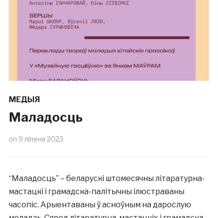
МЕДЫЯ
Маладосць
on
9 ліпеня 2023
“Маладосць” – беларускі штомесячны літаратурна-
мастацкі і грамадска-палітычны ілюстраваны
часопіс. Арыентаваны ў асноўным на дарослую
моладзь. Сярод літаратурна-мастацкіх і грамадска-