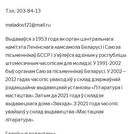
Тэл.: 203-84-13
maladost21@mail.ru
Выдаваўся з 1953 года як орган цэнтральнага
камітэта Ленінскага камсамола Беларусі і Саюза
пісьменнікаў БССР і з’яўляўся адзіным у рэспубліцы
штомесячным часопісам для моладзі. У 1991-2002
быў органам Саюза пісьменнікаў Беларусі. У 2002—
2012 гадах часопіс уваходзіў у склад дзяржаўнай
рэдакцыйна-выдавецкай установы «Літаратура і
мастацтва». Затым да 2021 года ў складзе
выдавецкага дома «Звязда». З 2021 года часопіс
увайшоў у склад выдавецтва «Мастацкая
літаратура».
Галоўныя рэдактары: