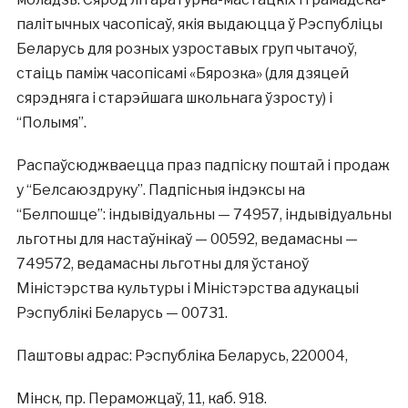
палітычных часопісаў, якія выдаюцца ў Рэспубліцы
Беларусь для розных узроставых груп чытачоў,
стаіць паміж часопісамі «Бярозка» (для дзяцей
сярэдняга і старэйшага школьнага ўзросту) і
“Полымя”.
Распаўсюджваецца праз падпіску поштай і продаж
у “Белсаюздруку”. Падпісныя індэксы на
“Белпошце”: індывідуальны — 74957, індывідуальны
льготны для настаўнікаў — 00592, ведамасны —
749572, ведамасны льготны для ўстаноў
Міністэрства культуры і Міністэрства адукацыі
Рэспублікі Беларусь — 00731.
Паштовы адрас: Рэспубліка Беларусь, 220004,
Мінск, пр. Пераможцаў, 11, каб. 918.