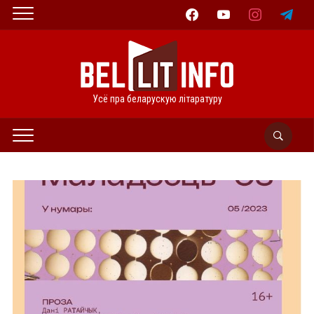
facebook
youtube
instagram
telegram
Усё пра беларускую літаратуру