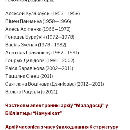
Аляксей Кулакоўскі (1953—1958)
Пімен Панчанка (1958—1966)
Алесь Асіпенка (1966—1972)
Генадзь Бураўкін (1972—1978)
Васіль Зуёнак (1978—1982)
Анатоль Грачанікаў (1982—1991)
Генрых Далідовіч (1991—2002)
Раіса Баравікова (2002—2011)
Таццяна Сівец (2011)
Святлана Воцінава (Дзянісава) (2012—2021)
Вольга Рацэвіч (з 2021).
Частковы электронны архіў “Маладосці” у
Бібліятэцы “Камунікат”
Архіў часопіса з часу ўваходжання ў структуру