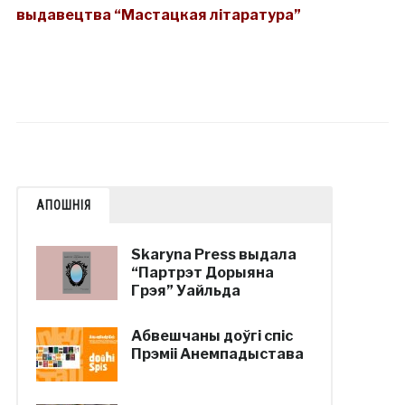
выдавецтва “Мастацкая літаратура”
АПОШНІЯ
Skaryna Press выдала
“Партрэт Дорыяна
Грэя” Уайльда
Абвешчаны доўгі спіс
Прэміі Анемпадыстава