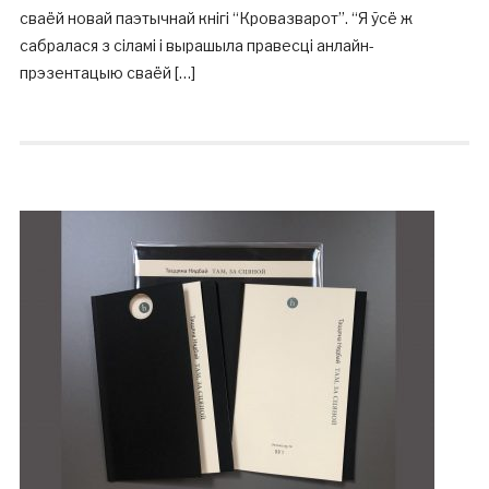
сваёй новай паэтычнай кнігі “Кровазварот”. “Я ўсё ж
сабралася з сіламі і вырашыла правесці анлайн-
прэзентацыю сваёй […]