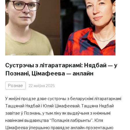
Сустрэчы з літаратаркамі: Нядбай — у
Познані, Цімафеева — анлайн
Рознае
22 жніўня 2025
У жніўні продзе дзве сустрэчы з беларускімі літаратаркамі
Таццянай Нядбай і Юляй Цімафеевай. Таццяна Нядбай
завітае ў Познань, у тым ліку як выдаўчыня з кніжнымі
навінкамі выдавецтва “Полацкія лабірынты”. Юля
Цімафеева ўпершыню правядзе анлайн-прэзентацыю