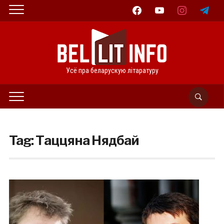
facebook
youtube
instagram
telegram
Усё пра беларускую літаратуру
Tag:
Таццяна Нядбай