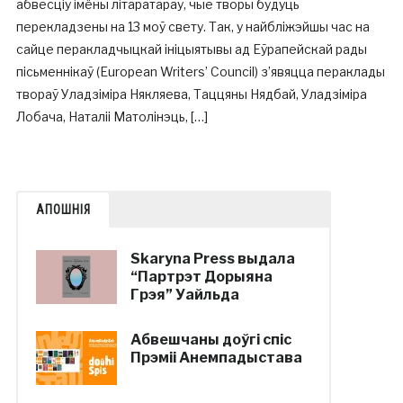
абвесціў імёны літаратараў, чые творы будуць
перекладзены на 13 моў свету. Так, у найбліжэйшы час на
сайце перакладчыцкай ініцыятывы ад Еўрапейскай рады
пісьменнікаў (European Writers’ Council) з’явяцца пераклады
твораў Уладзіміра Някляева, Таццяны Нядбай, Уладзіміра
Лобача, Наталіі Матолінэць, […]
АПОШНІЯ
Skaryna Press выдала
“Партрэт Дорыяна
Грэя” Уайльда
Абвешчаны доўгі спіс
Прэміі Анемпадыстава