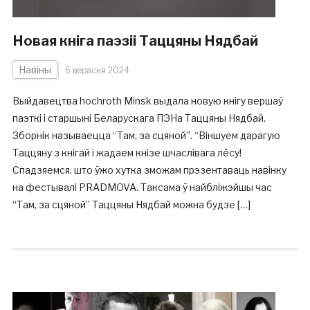
Новая кніга паэзіі Таццяны Нядбай
Навіны
6 верасня 2024
Выйдавецтва hochroth Minsk выдала новую кнігу вершаў
паэткі і старшыні Беларускага ПЭНа Таццяны Нядбай.
Зборнік называецца “Там, за сцяной”. “Віншуем дарагую
Таццяну з кнігай і жадаем кнізе шчаслівага лёсу!
Спадзяемся, што ўжо хутка зможам прэзентаваць навінку
на фестывалі PRADMOVA. Таксама ў найбліжэйшы час
“Там, за сцяной” Таццяны Нядбай можна будзе […]