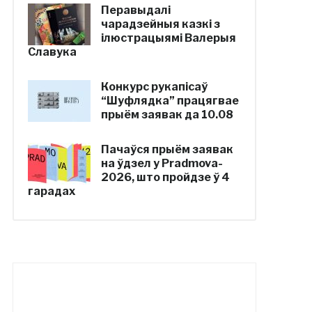
Перавыдалі
чарадзейныя казкі з
ілюстрацыямі Валерыя
Славука
Конкурс рукапісаў
“Шуфлядка” працягвае
прыём заявак да 10.08
Пачаўся прыём заявак
на ўдзел у Pradmova-
2026, што пройдзе ў 4
гарадах