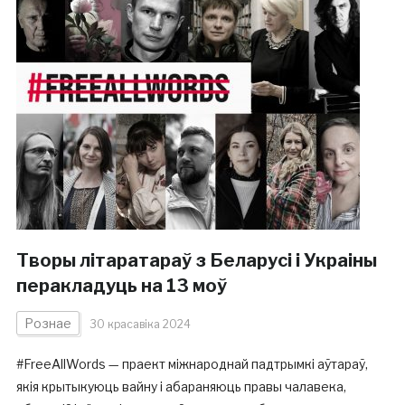
Творы літаратараў з Беларусі і Украіны
перакладуць на 13 моў
Рознае
30 красавіка 2024
#FreeAllWords — праект міжнароднай падтрымкі аўтараў,
якія крытыкуюць вайну і абараняюць правы чалавека,