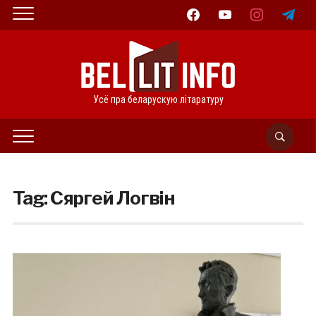
facebook
youtube
instagram
telegram
Усё пра беларускую літаратуру
Tag:
Сяргей Логвін