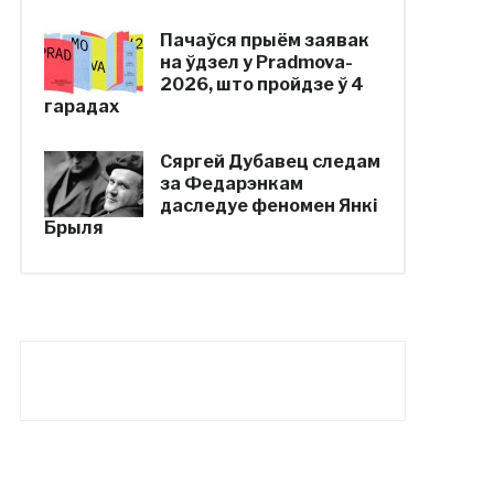
Пачаўся прыём заявак
на ўдзел у Pradmova-
2026, што пройдзе ў 4
гарадах
Сяргей Дубавец следам
за Федарэнкам
даследуе феномен Янкі
Брыля