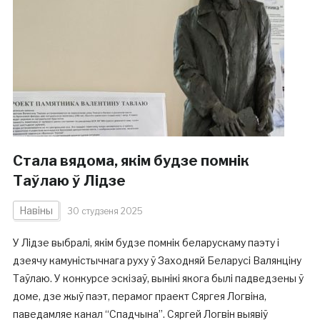
Стала вядома, якім будзе помнік
Таўлаю ў Лідзе
Навіны
30 студзеня 2025
У Лідзе выбралі, якім будзе помнік беларускаму паэту і
дзеячу камуністычнага руху ў Заходняй Беларусі Валянціну
Таўлаю. У конкурсе эскізаў, вынікі якога былі падведзены ў
доме, дзе жыў паэт, перамог праект Сяргея Логвіна,
паведамляе канал “Спадчына”. Сяргей Логвін выявіў