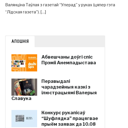
Валянціна Таўлая з газетай “Уперад” у руках (цяпер гэта
“Лідская газета”). […]
АПОШНІЯ
Абвешчаны доўгі спіс
Прэміі Анемпадыстава
Перавыдалі
чарадзейныя казкі з
ілюстрацыямі Валерыя
Славука
Конкурс рукапісаў
“Шуфлядка” працягвае
прыём заявак да 10.08