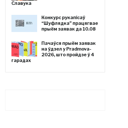
Славука
Конкурс рукапісаў
“Шуфлядка” працягвае
прыём заявак да 10.08
Пачаўся прыём заявак
на ўдзел у Pradmova-
2026, што пройдзе ў 4
гарадах