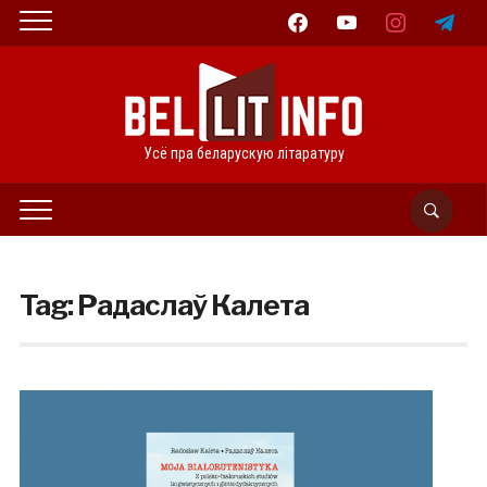
facebook
youtube
instagram
telegram
Усё пра беларускую літаратуру
Tag:
Радаслаў Калета