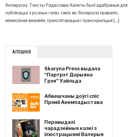
беларуску. Тэксты Радаслава Калеты былі адабраныя для
публікацыі з розных галін, такіх як: беларускі правапіс,
міжмоўная аманімія, транслітарацыя і транскрыпцыя […]
АПОШНІЯ
Skaryna Press выдала
“Партрэт Дорыяна
Грэя” Уайльда
Абвешчаны доўгі спіс
Прэміі Анемпадыстава
Перавыдалі
чарадзейныя казкі з
ілюстрацыямі Валерыя