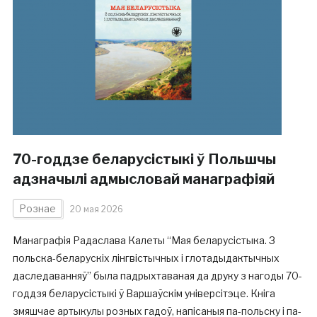
70-годдзе беларусістыкі ў Польшчы
адзначылі адмысловай манаграфіяй
Рознае
20 мая 2026
Манаграфія Радаслава Калеты “Мая беларусістыка. З
польска-беларускіх лінгвістычных і глотадыдактычных
даследаванняў” была падрыхтаваная да друку з нагоды 70-
годдзя беларусістыкі ў Варшаўскім універсітэце. Кніга
змяшчае артыкулы розных гадоў, напісаныя па-польску і па-