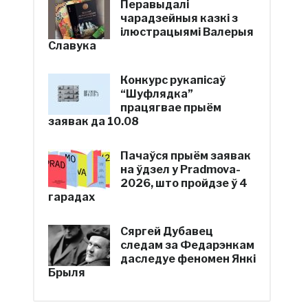
Перавыдалі
чарадзейныя казкі з
ілюстрацыямі Валерыя
Славука
Конкурс рукапісаў
“Шуфлядка”
працягвае прыём
заявак да 10.08
Пачаўся прыём заявак
на ўдзел у Pradmova-
2026, што пройдзе ў 4
гарадах
Сяргей Дубавец
следам за Федарэнкам
даследуе феномен Янкі
Брыля