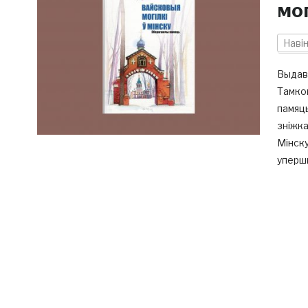
мог
Наві
Выдав
Тамков
памяць
зніжка
Мінску
упершы