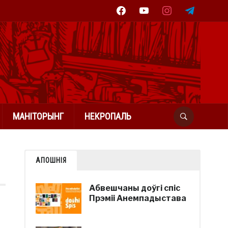
facebook
youtube
instagram
telegram
МАНІТОРЫНГ
НЕКРОПАЛЬ
АПОШНІЯ
Абвешчаны доўгі спіс
Прэміі Анемпадыстава
я