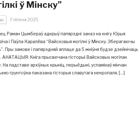
ілкі ў Мінску”
ны
7 ліпеня 2025
ец Раман Цымбераў адкрыў папярэдні заказ на кнігу Юрыя
іча і Паўла Каралёва “Вайсковыя могілкі ў Мінску. Зберагаючы
”. Пры замове і папярэдняй аплаце да 5 жніўня будзе дзейнічаць
. АНАТАЦЫЯ: Кніга прысвечана гісторыі Вайсковых могілак
. На падставе архіўных крыніц, перыёдыкі, успамінаў мінчан
ню грунтоўна паказана гісторыя славутага некропаля. […]