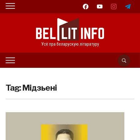
facebook
youtube
instagram
telegram
Усё пра беларускую літаратуру
Tag:
Мідзьені