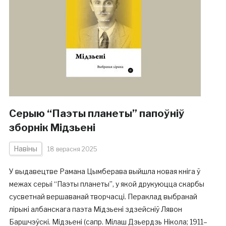
Серыю “Паэты планеты” папоўніў
зборнік Мідзьені
Навіны
18 верасня 2025
У выдавецтве Рамана Цымберава выйшла новая кніга ў
межах серыі “Паэты планеты”, у якой друкуюцца скарбы
сусветнай вершаванай творчасці. Пераклад выбранай
лірыкі албанскага паэта Мідзьені здзейсніў Лявон
Баршчэўскі. Мідзьені (сапр. Мілаш Дзьердзь Нікола; 1911–