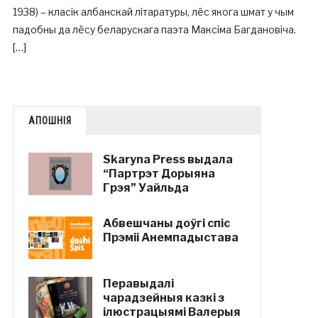
1938) – класік албанскай літаратуры, лёс якога шмат у чым
падобны да лёсу беларускага паэта Максіма Багдановіча.
[…]
АПОШНІЯ
Skaryna Press выдала
“Партрэт Дорыяна
Грэя” Уайльда
Абвешчаны доўгі спіс
Прэміі Анемпадыстава
Перавыдалі
чарадзейныя казкі з
ілюстрацыямі Валерыя