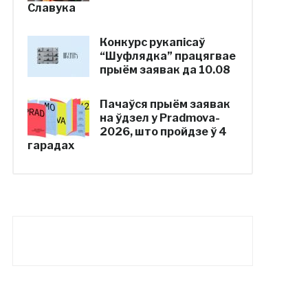
Славука
Конкурс рукапісаў
“Шуфлядка” працягвае
прыём заявак да 10.08
Пачаўся прыём заявак
на ўдзел у Pradmova-
2026, што пройдзе ў 4
гарадах