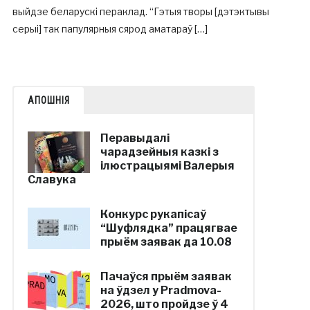
выйдзе беларускі пераклад. “Гэтыя творы [дэтэктывы
серыі] так папулярныя сярод аматараў […]
АПОШНІЯ
Перавыдалі
чарадзейныя казкі з
ілюстрацыямі Валерыя
Славука
Конкурс рукапісаў
“Шуфлядка” працягвае
прыём заявак да 10.08
Пачаўся прыём заявак
на ўдзел у Pradmova-
2026, што пройдзе ў 4