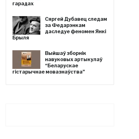
гарадах
Сяргей Дубавец следам
за Федарэнкам
даследуе феномен Янкі
Брыля
Выйшаў зборнік
навуковых артыкулаў
“Беларускае
гістарычнае мовазнаўства”