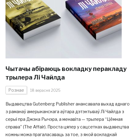
Чытачы абіраюць вокладку перакладу
трылера Лі Чайлда
Рознае
18 верасня 2025
Выдавецтва Gutenberg Publisher анансавала выхад аднаго
з раманаў амерыканскага аўтара дэтэктываў Лі Чайлда з
серыі пра Джэка Рычэра, а менавіта — трылера “Цёмная
справа” (The Affair). Проста цяпер у сацсетках выдавецтва
кожны можа прагаласаваць за тое, з якой вокладкай