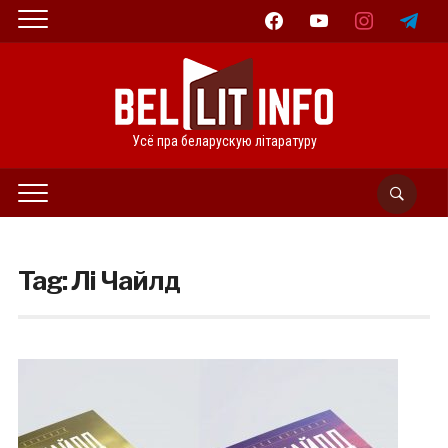
facebook
youtube
instagram
telegram
Усё пра беларускую літаратуру
Tag:
Лі Чайлд