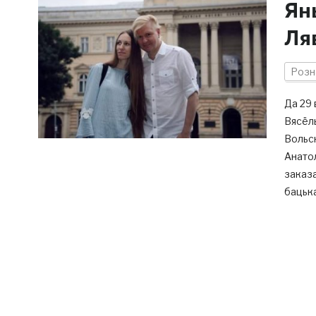
Ян
Ля
Розн
Да 29 
Вясёлы
Вольск
Анатол
заказа
бацька