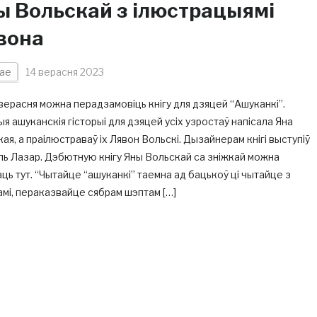
ы Вольскай з ілюстрацыямі
вона
ае
14 верасня 2023
верасня можна перадзамовіць кнігу для дзяцей “Ашуканкі”.
я ашуканскія гісторыі для дзяцей усіх узростаў напісала Яна
ая, а праілюстраваў іх Лявон Вольскі. Дызайнерам кнігі выступіў
ь Лазар. Дэбютную кнігу Яны Вольскай са зніжкай можна
ць тут. “Чытайце “ашуканкі” таемна ад бацькоў ці чытайце з
мі, пераказвайце сябрам шэптам […]