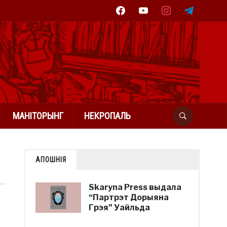
facebook
youtube
instagram
telegram
МАНІТОРЫНГ
НЕКРОПАЛЬ
АПОШНІЯ
Skaryna Press выдала
“Партрэт Дорыяна
Грэя” Уайльда