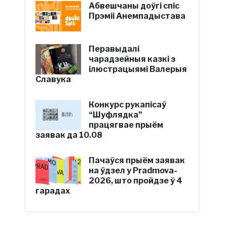
Абвешчаны доўгі спіс
Прэміі Анемпадыстава
Перавыдалі
чарадзейныя казкі з
ілюстрацыямі Валерыя
Славука
Конкурс рукапісаў
“Шуфлядка”
працягвае прыём
заявак да 10.08
Пачаўся прыём заявак
на ўдзел у Pradmova-
2026, што пройдзе ў 4
гарадах