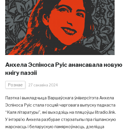
Анхела Эспіноса Руіс анансавала новую
кнігу паэзіі
Рознае
27 сакавіка 2024
Паэтка і выкладчыца Варшаўскага ўніверсітэта Анхела
Эспіноса Руіс стала госцяй чарговага выпуску падкаста
“Каля літаратуры”, які выходзіць на пляцоўцы litradio.link.
У інтэрв’ю Анхела разбурае стэрэатыпы пра гішпанскую
жарснасць і беларускую памяркоўнасць, дзеліцца