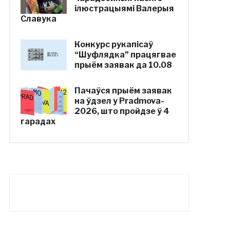
ілюстрацыямі Валерыя
Славука
Конкурс рукапісаў
“Шуфлядка” працягвае
прыём заявак да 10.08
Пачаўся прыём заявак
на ўдзел у Pradmova-
2026, што пройдзе ў 4
гарадах