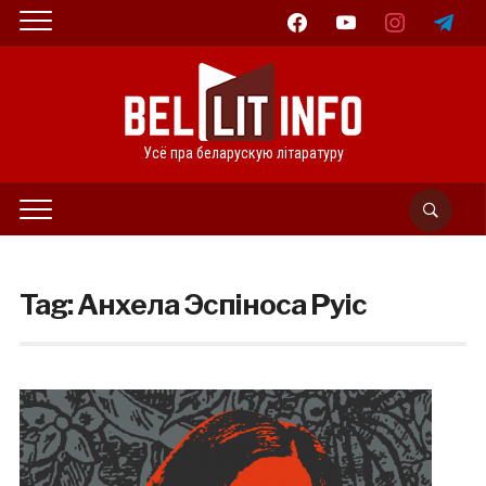
facebook
youtube
instagram
telegram
Усё пра беларускую літаратуру
Tag:
Анхела Эспіноса Руіс