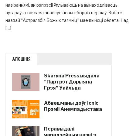
назіраннямі, як рэпрэсіі ўплываюць на вынаходлівасць
аўтараў, а таксама анансуе новы зборнік вершаў. Кніга з
назвай “Астралябія Божых таямніц” мае выйсці сёлета. Над
[…]
АПОШНІЯ
Skaryna Press выдала
“Партрэт Дорыяна
Грэя” Уайльда
Абвешчаны доўгі спіс
Прэміі Анемпадыстава
Перавыдалі
чарадзейныя казкі з