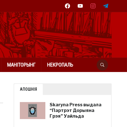
facebook
youtube
instagram
telegram
МАНІТОРЫНГ
НЕКРОПАЛЬ
АПОШНІЯ
Skaryna Press выдала
“Партрэт Дорыяна
Грэя” Уайльда