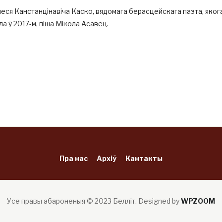
еся Канстанцінавіча Каско, вядомага берасцейскага паэта, яког
ла ў 2017-м, піша Мікола Асавец.
Пра нас
Архіў
Кантакты
Усе правы абароненыя © 2023 Белліт.
Designed by
WPZOOM