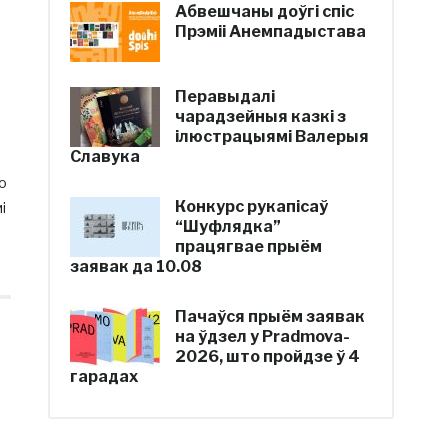
Абвешчаны доўгі спіс
Прэміі Анемпадыстава
Перавыдалі
чарадзейныя казкі з
ілюстрацыямі Валерыя
Славука
ко
Конкурс рукапісаў
і
“Шуфлядка”
працягвае прыём
заявак да 10.08
Пачаўся прыём заявак
на ўдзел у Pradmova-
2026, што пройдзе ў 4
гарадах