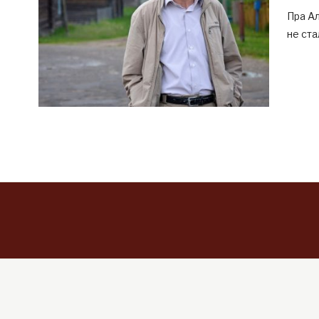
Пра Ал
не ста