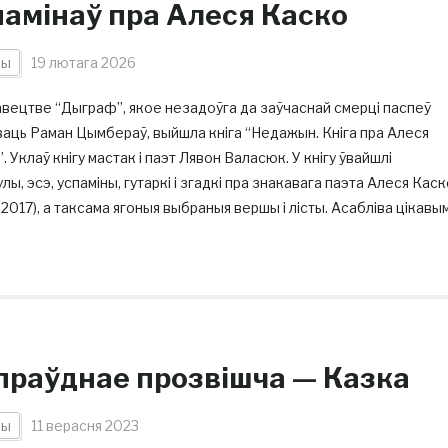
памінаў пра Алеся Каско
ны
19 лютага 2026
вецтве “Дыграф”, якое незадоўга да заўчаснай смерці паспеў
аць Раман Цымбераў, выйшла кніга “Недажын. Кніга пра Алеся
. Уклаў кнігу мастак і паэт Лявон Валасюк. У кнігу ўвайшлі
лы, эсэ, успаміны, гутаркі і згадкі пра знакавага паэта Алеся Кас
2017), а таксама ягоныя выбраныя вершы і лісты. Асабліва цікавым
праўднае прозвішча — Казка
ны
11 верасня 2023