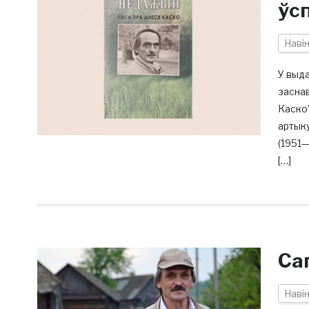
ўс
Наві
У выда
заснав
Каско”
артыку
(1951—
[…]
Са
Наві