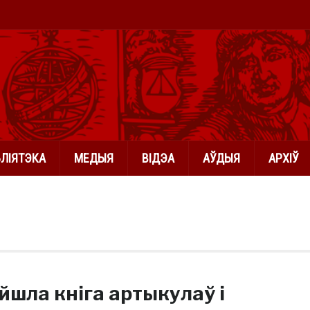
БЛІЯТЭКА
МЕДЫЯ
ВІДЭА
АЎДЫЯ
АРХІЎ
йшла кніга артыкулаў і