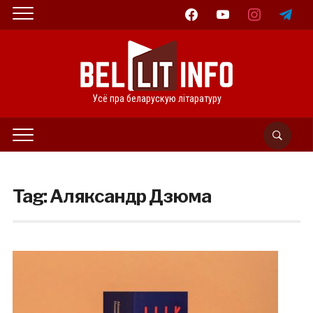
facebook
youtube
instagram
telegram
Усё пра беларускую літаратуру
Tag:
Аляксандр Дзюма