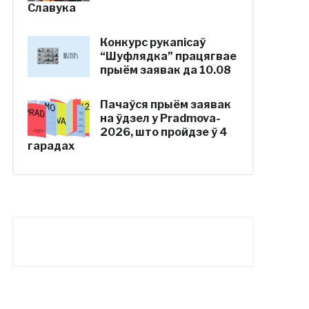
Славука
Конкурс рукапісаў
“Шуфлядка” працягвае
прыём заявак да 10.08
Пачаўся прыём заявак
на ўдзел у Pradmova-
2026, што пройдзе ў 4
гарадах