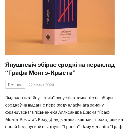
Янушкевіч збірае сродкі на пераклад
“Графа Монтэ-Крыста”
Рознае
22 ліпеня 2024
Выдавецтва “Янушкевіч” запусціла кампанію па зборы
сродкаў на выданне перакладу класічнага раману
французскага пісьменніка Аляксандра Дзюма “Граф
Монтэ-Крыста”. Краўдфандынгавая кампанія праходзіць на
новай беларускай пляцоўцы “Гронка”. Чаму менавіта “Граф