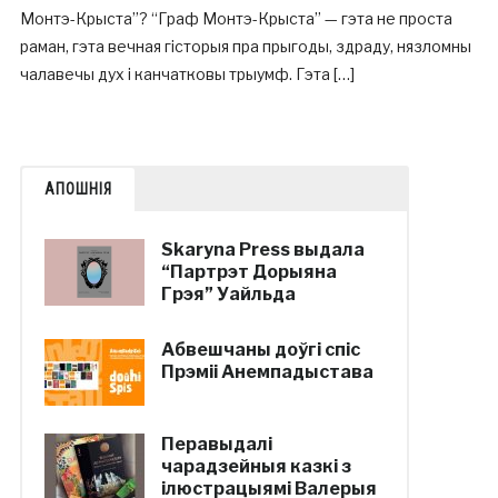
Монтэ-Крыста”? “Граф Монтэ-Крыста” — гэта не проста
раман, гэта вечная гісторыя пра прыгоды, здраду, нязломны
чалавечы дух і канчатковы трыумф. Гэта […]
АПОШНІЯ
Skaryna Press выдала
“Партрэт Дорыяна
Грэя” Уайльда
Абвешчаны доўгі спіс
Прэміі Анемпадыстава
Перавыдалі
чарадзейныя казкі з
ілюстрацыямі Валерыя