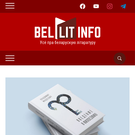
facebook
youtube
instagram
telegram
Усё пра беларускую літаратуру