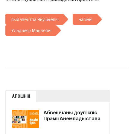
выдавецтва Янушкевіч
навінкі
Уладзімір Мацкевіч
АПОШНІЯ
Абвешчаны доўгі спіс
Прэміі Анемпадыстава