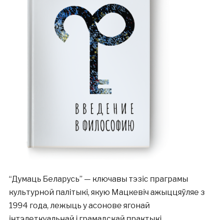
“Думаць Беларусь” — ключавы тэзіс праграмы
культурной палітыкі, якую Мацкевіч ажыццяўляе з
1994 года, лежыць у асонове ягонай
інтэлеткуальнай і грамадскай практыкі.