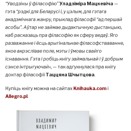
“Уводзіны ў філасофію”
Уладзіміра Мацкевіча
—
гэта
“рэдкі для Беларусі і, у цэлым, для гэтага
акадэмічнага жанру, прыклад філасофіі “ад першай
асобы”. Аўтар не займае дыдактычную дыстанцыю,
каб расказаць пра філасофію як сферу ведаў. Яго
разважанне і ёсць арыгінальнае філасофстваванне,
якое акрэслівае поле, мэты і ўмовы свайго
існавання. Гэта і робіць кнігу займальнай і ў добрым
сэнсе інтрыгуючай»,
— так адгукнулася пра кнігу
доктар філасофіі
Таццяна Шчытцова
.
Купіць кнігу можна на сайтах
Knihauka.com
i
Allegro.pl
.