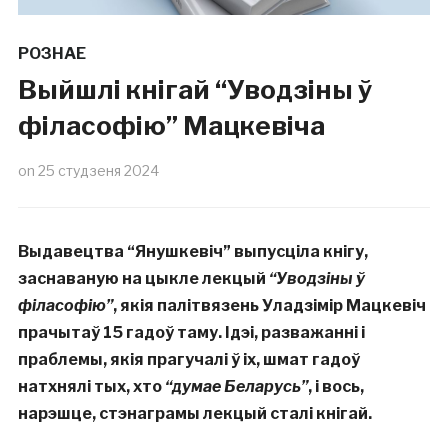
РОЗНАЕ
Выйшлі кнігай “Уводзіны ў
філасофію” Мацкевіча
on
25 студзеня 2024
Выдавецтва “Янушкевіч” выпусціла кнігу,
заснаваную на цыкле лекцый
“Уводзіны ў
філасофію”
, якія палітвязень Уладзімір Мацкевіч
прачытаў 15 гадоў таму. Ідэі, разважанні і
праблемы, якія прагучалі ў іх, шмат гадоў
натхнялі тых, хто
“думае Беларусь”
, і вось,
нарэшце, стэнаграмы лекцый сталі кнігай.