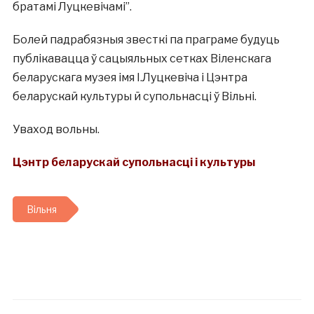
братамі Луцкевічамі”.
Болей падрабязныя звесткі па праграме будуць
публікавацца ў сацыяльных сетках Віленскага
беларускага музея імя І.Луцкевіча і Цэнтра
беларускай культуры й супольнасці ў Вільні.
Уваход вольны.
Цэнтр беларускай супольнасці і культуры
Вільня