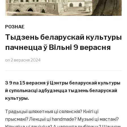
РОЗНАЕ
Тыдзень беларускай культуры
пачнецца ў Вільні 9 верасня
on
2 верасня 2024
З 9 па 15 верасня ў Цэнтры беларускай культуры
й супольнасці адбудзецца тыдзень беларускай
культуры.
Традыцыі шляхетныя ці сялянскія? Кнігі ці
прысмакі? Лекцыі ці handmade? Музыкі ці мастакі?
Кірыліца ці лацініца? А навошта выбіраць? Шануем