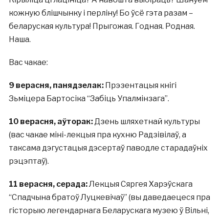
кожную блішчынку і перліну! Бо ўсё гэта разам –
беларуская культура! Прыгожая. Годная. Родная.
Наша.
Вас чакае:
9 верасня, панядзелак:
Прэзентацыя кнігі
Зьміцера Бартосіка “Забіць Упалмінзага”.
10 верасня, аўторак:
Дзень шляхетнай культуры
(вас чакае міні-лекцыя пра кухню Радзівілаў, а
таксама дэгустацыя дэсертаў паводле старадаўніх
рэцэптаў).
11 верасня, серада:
Лекцыя Сяргея Харэўскага
“Спадчына братоў Луцкевічаў” (вы даведаецеся пра
гісторыю легендарнага Беларускага музею ў Вільні,