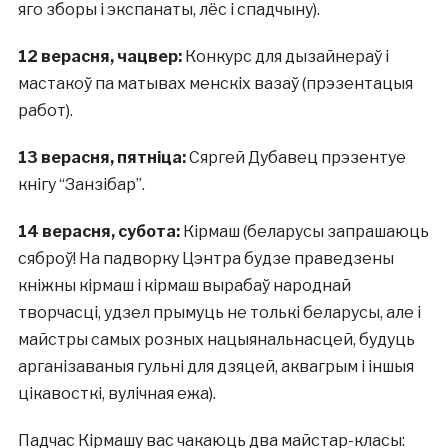
яго зборы і экспанаты, лёс і спадчыну).
12 верасня, чацвер:
Конкурс для дызайнераў і
мастакоў па матывах менскіх вазаў (прэзентацыя
работ).
13 верасня, пятніца:
Сяргей Дубавец прэзентуе
кнігу “Занзібар”.
14 верасня, субота:
Кірмаш (беларусы запрашаюць
сяброў! На падворку Цэнтра будзе праведзены
кніжны кірмаш і кірмаш вырабаў народнай
творчасці, удзел прымуць не толькі беларусы, але і
майстры самых розных нацыянальнасцей, будуць
арганізаваныя гульні для дзяцей, аквагрым і іншыя
цікавосткі, вулічная ежа).
Падчас Кірмашу вас чакаюць два майстар-класы: