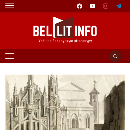
facebook
youtube
instagram
telegram
Усё пра беларускую літаратуру