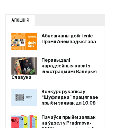
АПОШНІЯ
Абвешчаны доўгі спіс
Прэміі Анемпадыстава
Перавыдалі
чарадзейныя казкі з
ілюстрацыямі Валерыя
Славука
Конкурс рукапісаў
“Шуфлядка” працягвае
прыём заявак да 10.08
Пачаўся прыём заявак
на ўдзел у Pradmova-