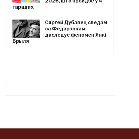
2026, што пройдзе ў 4
гарадах
Сяргей Дубавец следам
за Федарэнкам
даследуе феномен Янкі
Брыля