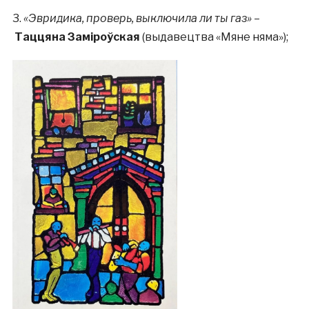
3.
«Эвридика, проверь, выключила ли ты газ»
–
Таццяна Заміроўская
(выдавецтва «Мяне няма»);