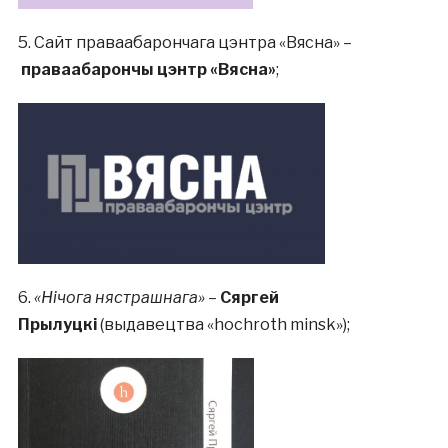
5. Сайт праваабарончага цэнтра «Вясна» –
праваабарончы цэнтр
«Вясна»
;
6.
«Нічога нястрашнага»
–
Сяргей
Прылуцкі
(выдавецтва «hochroth minsk»);