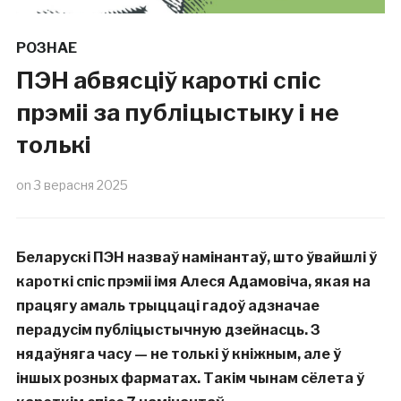
РОЗНАЕ
ПЭН абвясціў кароткі спіс
прэміі за публіцыстыку і не
толькі
on
3 верасня 2025
Беларускі ПЭН назваў намінантаў, што ўвайшлі ў
кароткі спіс прэміі імя Алеся Адамовіча, якая на
працягу амаль трыццаці гадоў адзначае
перадусім публіцыстычную дзейнасць. З
нядаўняга часу — не толькі ў кніжным, але ў
іншых розных фарматах. Такім чынам сёлета ў