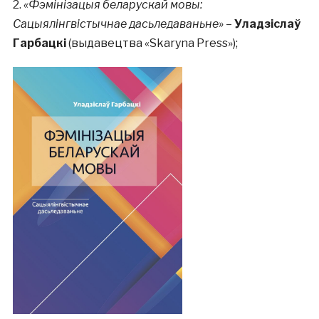
2.
«Фэмінізацыя беларускай мовы:
Сацыялінгвістычнае дасьледаваньне»
–
Уладзіслаў
Гарбацкі
(выдавецтва «Skaryna Press»);