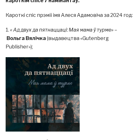
кароткім спісе 7 намінантаў.
Кароткі спіс прэміі імя Алеся Адамовіча за 2024 год:
1.
« Ад двух да пятнаццаці: Мая мама ў турме»
–
Вольга Вялічка
(выдавецтва «Gutenberg
Publisher»);