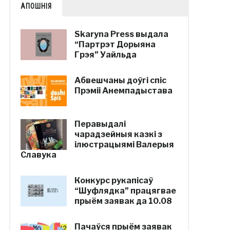
АПОШНІЯ
Skaryna Press выдала
“Партрэт Дорыяна
Грэя” Уайльда
Абвешчаны доўгі спіс
Прэміі Анемпадыстава
Перавыдалі
чарадзейныя казкі з
ілюстрацыямі Валерыя
Славука
Конкурс рукапісаў
“Шуфлядка” працягвае
прыём заявак да 10.08
Пачаўся прыём заявак