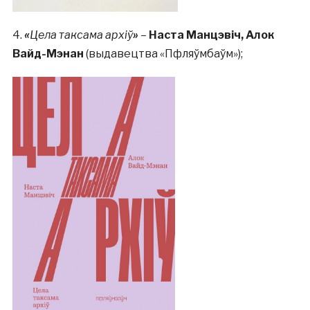
4.
«
Цела таксама архіў
»
–
Наста Манцэвіч, Алок
Вайд-Мэнан
(выдавецтва «Пфляўмбаўм»);