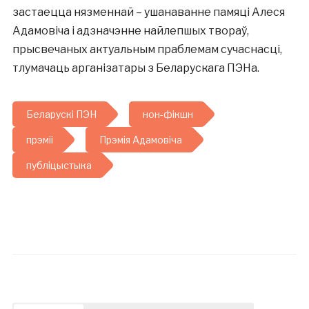
застаецца нязменнай – ушанаванне памяці Алеся
Адамовіча і адзначэнне найлепшых твораў,
прысвечаных актуальным праблемам сучаснасці,
тлумачаць арганізатары з Беларускага ПЭНа.
Беларускі ПЭН
нон-фікшн
прэміі
Прэмія Адамовіча
публіцыстыка