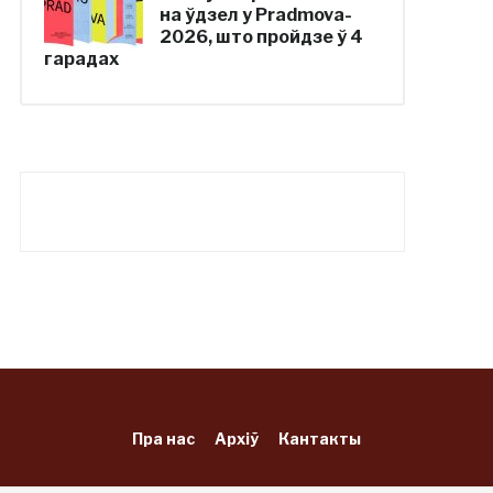
на ўдзел у Pradmova-
2026, што пройдзе ў 4
гарадах
Пра нас
Архіў
Кантакты