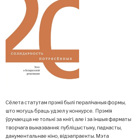
Сёлета статутам прэміі былі пералічаныя формы,
што могуць браць удзел у конкурсе. Прэмія
ўручаецца не толькі за кнігі, але і за іншыя фарматы
творчага выказвання: публіцыстыку, падкасты,
дакументальнае кіно, відэапраекты. Мэта