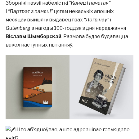
Зборнікі паэзіі набелісткі
“Канец і пачатак”
і
“Партрэт з памяці”
цягам некалькіх апошніх
месяцаў выйшлі ў выдавецтвах
“Логвінаў”
і
Gutenberg
з нагоды 100-годдзя з дня нараджэння
Віславы Шымборскай
. Размова будзе будавацца
вакол наступных пытанняў:
Што аб’ядноўвае, а што адрознівае гэтыя дзве
кнігі?