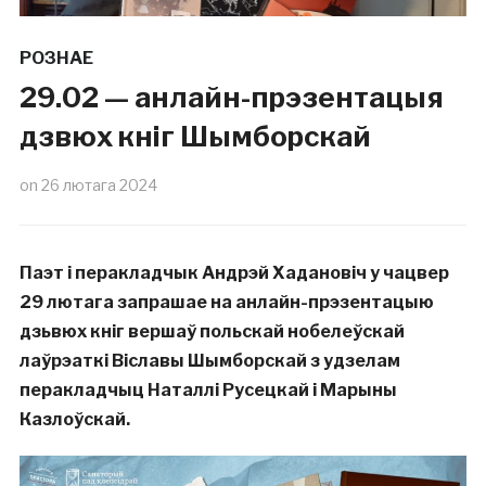
РОЗНАЕ
29.02 — анлайн-прэзентацыя
дзвюх кніг Шымборскай
on
26 лютага 2024
Паэт і перакладчык Андрэй Хадановіч у чацвер
29 лютага запрашае на анлайн-прэзентацыю
дзьвюх кніг вершаў польскай нобелеўскай
лаўрэаткі Віславы Шымборскай з удзелам
перакладчыц Наталлі Русецкай і Марыны
Казлоўскай.