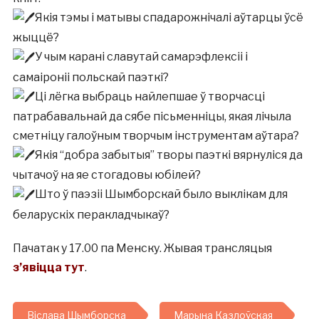
Якія тэмы і матывы спадарожнічалі аўтарцы ўсё
жыццё?
У чым карані славутай самарэфлексіі і
самаіроніі польскай паэткі?
Ці лёгка выбраць найлепшае ў творчасці
патрабавальнай да сябе пісьменніцы, якая лічыла
сметніцу галоўным творчым інструментам аўтара?
Якія “добра забытыя” творы паэткі вярнуліся да
чытачоў на яе стогадовы юбілей?
Што ў паэзіі Шымборскай было выклікам для
беларускіх перакладчыкаў?
Пачатак у 17.00 па Менску. Жывая трансляцыя
з’явіцца тут
.
Віслава Шымборска
Марына Казлоўская