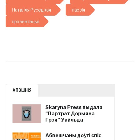
Наталля Русецкая
паэзія
прэзентацыі
АПОШНІЯ
Skaryna Press выдала
“Партрэт Дорыяна
Грэя” Уайльда
Абвешчаны доўгі спіс