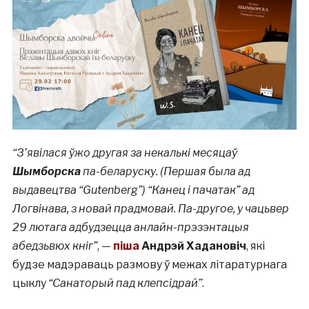
“З’явілася ўжо другая за некалькі месяцаў
Шымборска
па-беларуску. (Першая была ад
выдавецтва “Gutenberg”) “Канец і пачатак” ад
Логвінава, з новай прадмовай. Па-другое, у чацьвер
29 лютага адбудзецца анлайн-прэзэнтацыя
абедзьвюх кніг”
, —
піша
Андрэй Хадановіч
, які
будзе мадэраваць размову ў межах літаратурнага
цыклу
“Санаторый пад клепсідрай”
.