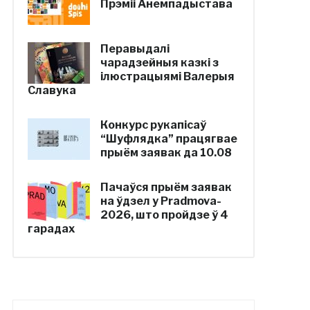
Прэміі Анемпадыстава
Перавыдалі
чарадзейныя казкі з
ілюстрацыямі Валерыя
Славука
Конкурс рукапісаў
“Шуфлядка” працягвае
прыём заявак да 10.08
Пачаўся прыём заявак
на ўдзел у Pradmova-
2026, што пройдзе ў 4
гарадах