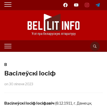
facebook
youtube
instagram
telegram
Усё пра беларускую літаратуру
В
Васілеўскі Іосіф
on
30 ліпеня 2023
Васілеўскі Іосіф Іосіфавіч
(8.12.1911, г. Данецк,