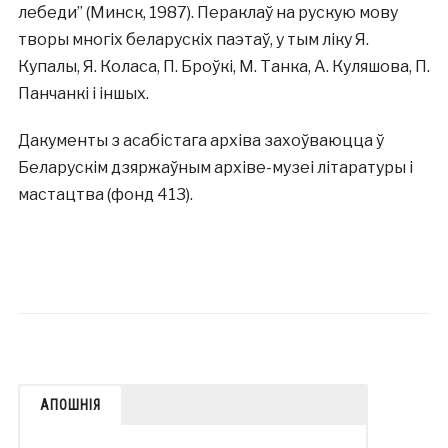
лебеди” (Минск, 1987). Пераклаў на рускую мову
творы многіх беларускіх паэтаў, у тым ліку Я.
Купалы, Я. Коласа, П. Броўкі, М. Танка, А. Куляшова, П.
Панчанкі і іншых.
Дакументы з асабістага архіва захоўваюцца ў
Беларускім дзяржаўным архіве-музеі літаратуры і
мастацтва (фонд 413).
АПОШНІЯ