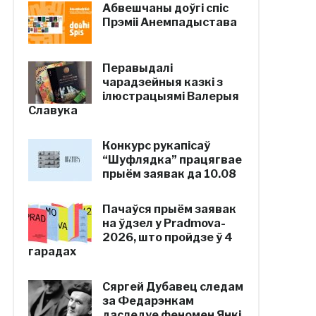
Абвешчаны доўгі спіс
Прэміі Анемпадыстава
Перавыдалі
чарадзейныя казкі з
ілюстрацыямі Валерыя
Славука
Конкурс рукапісаў
“Шуфлядка” працягвае
прыём заявак да 10.08
Пачаўся прыём заявак
на ўдзел у Pradmova-
2026, што пройдзе ў 4
гарадах
Сяргей Дубавец следам
за Федарэнкам
даследуе феномен Янкі