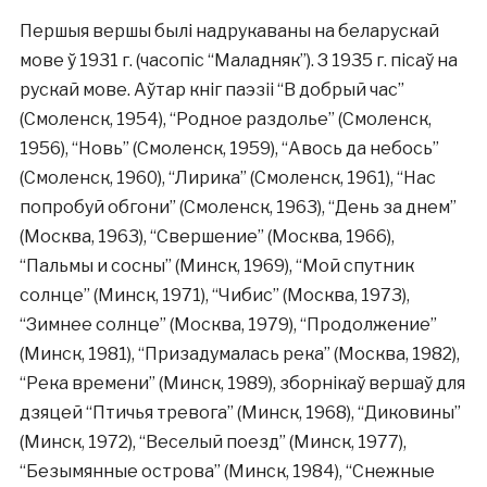
Першыя вершы былі надрукаваны на беларускай
мове ў 1931 г. (часопіс “Маладняк”). З 1935 г. пісаў на
рускай мове. Аўтар кніг паэзіі “В добрый час”
(Смоленск, 1954), “Родное раздолье” (Смоленск,
1956), “Новь” (Смоленск, 1959), “Авось да небось”
(Смоленск, 1960), “Лирика” (Смоленск, 1961), “Нас
попробуй обгони” (Смоленск, 1963), “День за днем”
(Москва, 1963), “Свершение” (Москва, 1966),
“Пальмы и сосны” (Минск, 1969), “Мой спутник
солнце” (Минск, 1971), “Чибис” (Москва, 1973),
“Зимнее солнце” (Москва, 1979), “Продолжение”
(Минск, 1981), “Призадумалась река” (Москва, 1982),
“Река времени” (Минск, 1989), зборнікаў вершаў для
дзяцей “Птичья тревога” (Минск, 1968), “Диковины”
(Минск, 1972), “Веселый поезд” (Минск, 1977),
“Безымянные острова” (Минск, 1984), “Снежные