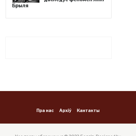
Брыля
Пра нас
Архіў
Кантакты