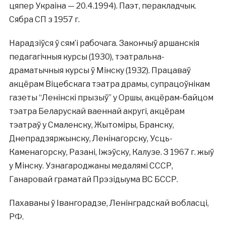
цяпер Украіна — 20.4.1994). Паэт, перакладчык.
Сябра СП з 1957 г.
Нарадзіўся ў сям’і рабочага. Закончыў аршанскія
педагагічныя курсы (1930), тэатральна-
драматычныя курсы ў Мінску (1932). Працаваў
акцёрам Віцебскага тэатра драмы, супрацоўнікам
газеты “Ленінскі прызыў” у Оршы, акцёрам-байцом
тэатра Беларускай ваеннай акругі, акцёрам
тэатраў у Смаленску, Жытоміры, Бранску,
Днепрадзяржынску, Ленінагорску, Усць-
Каменагорску, Разані, Іжэўску, Калузе. З 1967 г. жыў
у Мінску. Узнагароджаны медалямі СССР,
Ганаровай граматай Прэзідыума ВС БССР.
Пахаваны ў Івангорадзе, Ленінградскай вобласці,
РФ.