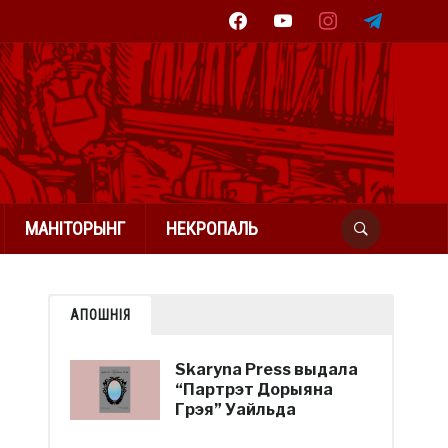
facebook
youtube
instagram
telegram
МАНІТОРЫНГ
НЕКРОПАЛЬ
АПОШНІЯ
Skaryna Press выдала
“Партрэт Дорыяна
Грэя” Уайльда