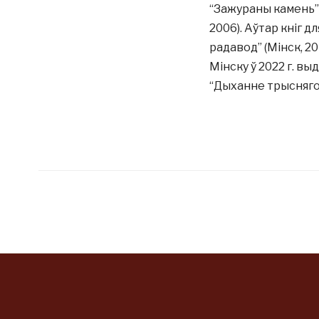
“Зажураны камень” (
2006). Аўтар кніг д
радавод” (Мінск, 201
Мінску ў 2022 г. выд
“Дыханне трыснягоў