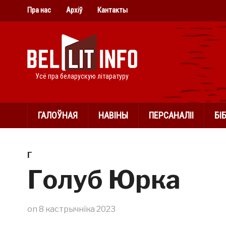
Пра нас
Архіў
Кантакты
Усё пра беларускую літаратуру
ГАЛОЎНАЯ
НАВІНЫ
ПЕРСАНАЛІІ
БІ
Г
Голуб Юрка
on
8 кастрычніка 2023