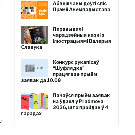
Абвешчаны доўгі спіс
Прэміі Анемпадыстава
Перавыдалі
чарадзейныя казкі з
ілюстрацыямі Валерыя
Славука
Конкурс рукапісаў
“Шуфлядка”
працягвае прыём
заявак да 10.08
Пачаўся прыём заявак
на ўдзел у Pradmova-
2026, што пройдзе ў 4
гарадах
е”