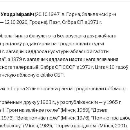
Уладзіміравіч
(20.10.1947, в. Горна, Зэльвенскі р-н
 12.10.2020, Гродна). Паэт. Сябра СП з 1971 г.
ілалагічнага факультэта Беларускага дзяржаўнага
) працаваў рэдактарам на Гродзенскай студыі
8 г. загадчык аддзела культуры абласной газеты
а”, з 1979 г. загадчык аддзела мастацкага вяшчання
нога тэлерадыё. Сябра СП СССР з 1971 г. Цягам 10 гадоў
енскую абласную філію СБП.
ах в. Горна Зэльвенскага раёна Гродзенскай вобласці.
раённым друку ў 1963 г., у рэспубліканскім — у 1965 г.
іі “Гром на зялёнае голле” (Мінск, 1969), “Дрэва
 1973), “Векапомнае поле” (Мінск, 1976), “Помню пра цяб
небасхілу” (Мінск, 1989), “Поруч з дажджом” (Мінск, 2001),