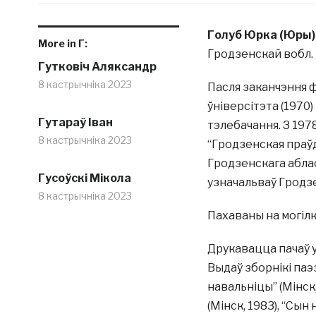
Голуб Юрка (Юры) 
More in Г:
Гродзенскай вобл. —
Гутковіч Аляксандр
8 кастрычніка 2023
Пасля заканчэння ф
ўніверсітэта (1970
Гутараў Іван
тэлебачання. З 197
8 кастрычніка 2023
“Гродзенская праўд
Гродзенскага аблас
Гусоўскі Мікола
узначальваў Гродз
8 кастрычніка 2023
Пахаваны на могілк
Друкавацца пачаў у 
Выдаў зборнікі паэз
навальніцы” (Мінск,
(Мінск, 1983), “Сын 