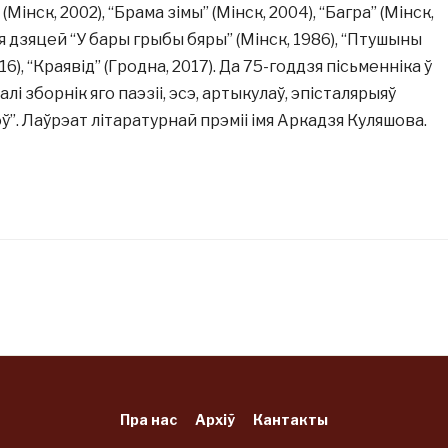
Мінск, 2002), “Брама зімы” (Мінск, 2004), “Багра” (Мінск,
ля дзяцей “У бары грыбы бяры” (Мінск, 1986), “Птушыны
6), “Краявід” (Гродна, 2017). Да 75-годдзя пісьменніка ў
алі зборнік яго паэзіі, эсэ, артыкулаў, эпісталярыяў
”. Лаўрэат літаратурнай прэміі імя Аркадзя Куляшова.
Пра нас
Архіў
Кантакты