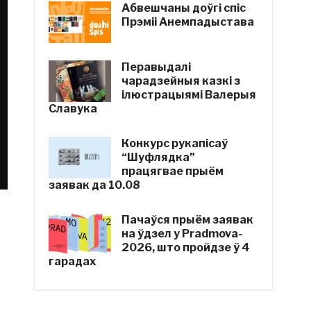
Абвешчаны доўгі спіс
Прэміі Анемпадыстава
Перавыдалі
чарадзейныя казкі з
ілюстрацыямі Валерыя
Славука
Конкурс рукапісаў
“Шуфлядка”
працягвае прыём
заявак да 10.08
Пачаўся прыём заявак
на ўдзел у Pradmova-
2026, што пройдзе ў 4
гарадах