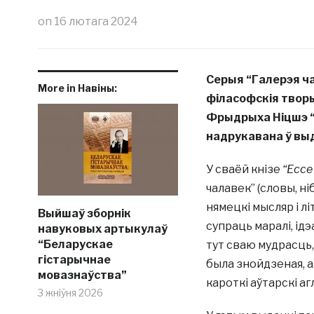
on
16 лютага 2024
Серыя “Галерэя ча
More in Навіны:
філасофскія творы
Фрыдрыха Ніцшэ 
надрукавана ў в
У сваёй кнізе
“Ecce
чалавек” (словы, н
нямецкі мысляр і л
Выйшаў зборнік
супраць маралі, ідэ
навуковых артыкулаў
“Беларускае
тут сваю мудрасць, 
гістарычнае
была знойдзеная, а
мовазнаўства”
кароткі аўтарскі а
3 жніўня 2026