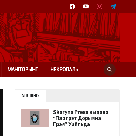
facebook
youtube
instagram
telegram
МАНІТОРЫНГ
НЕКРОПАЛЬ
АПОШНІЯ
Skaryna Press выдала
“Партрэт Дорыяна
Грэя” Уайльда