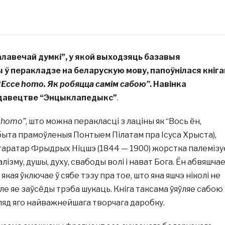
лавечай думкі”, у якой выходзяць базавыя
 ў перакладзе на беларускую мову, папоўнілася кніга
“
Ecce homo. Як робяцца самім сабою”
. Навінка
ыдавецтве “Энцыклапедыкс”
.
 homo”
, што можна перакласці з лаціны як “Вось ён,
ібыта прамоўленыя Понтыем Пілатам пра Ісуса Хрыста),
ітаратар Фрыдрых Ніцшэ (1844 — 1900) жорстка палемізу
алізму, душы, духу, свабоды волі і нават Бога. Ён абвяшча
якая ўключае ў сябе тэзу пра тое, што яна яшчэ ніколі не
ле яе заўсёды трэба шукаць. Кніга таксама ўяўляе сабою
гляд яго найважнейшага творчага даробку.