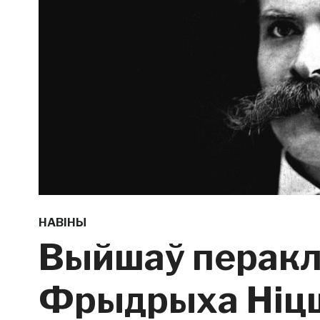
НАВІНЫ
Выйшаў перакл
Фрыдрыха Ніц