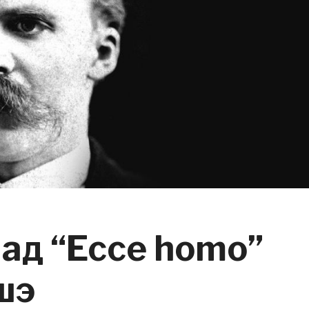
ад “Ecce homo”
шэ