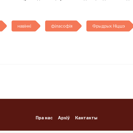
навінкі
філасофія
Фрыдрых Ніцшэ
Пра нас
Архіў
Кантакты