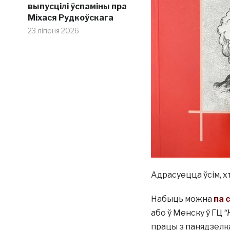
выпусцілі ўспаміны пра
Міхася Рудкоўскага
23 ліпеня 2026
Адрасуецца ўсім, х
Набыць можна
па 
або ў Менску ў ГЦ
“
працы з панядзелка п