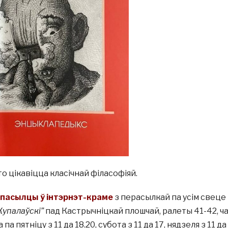
то цікавіцца класічнай філасофіяй.
спасылцы ў інтэрнэт-краме
з перасылкай па усім свеце
Купалаўскі”
пад Кастрычніцкай плошчай, ралеты 41-42, ч
а пятніцу з 11 да 18.20, субота з 11 да 17, нядзеля з 11 да