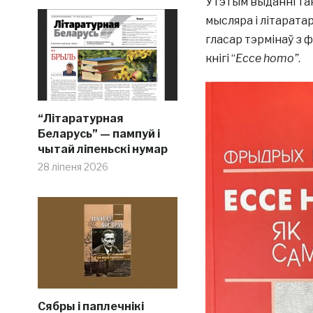
У гэтым выданні т
мысляра і літарата
гласар тэрмінаў з фі
кнігі “
Ecce homo”
.
“Літаратурная
Беларусь” — пампуй і
чытай ліпеньскі нумар
28 ліпеня 2026
Сябры і паплечнікі