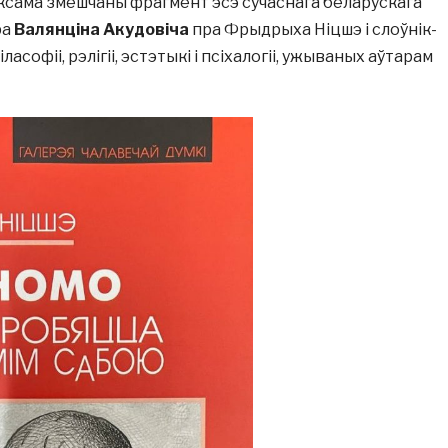
аксама змешчаны фрагмент эсэ сучаснага беларускага
ра
Валянціна Акудовіча
пра Фрыдрыха Ніцшэ і слоўнік-
ласофіі, рэлігіі, эстэтыкі і псіхалогіі, ужываных аўтарам