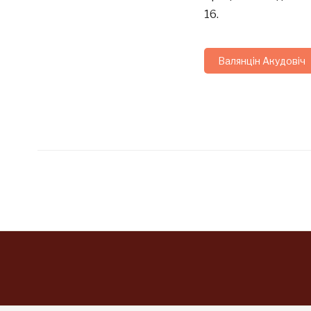
16.
Валянцін Акудовіч