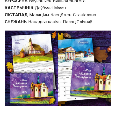
ВЕРАСЕНЬ
. Ваўкавыск. Вялікая сінагога
КАСТРЫЧНІК
. Даўбучкі. Мячэт
ЛІСТАПАД
. Маляцічы. Касцёл св. Станіслава
СНЕЖАНЬ
. Навадзяткавічы. Палац Слізняў