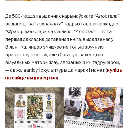
Да 500-годдзя выдання скарынаўскага
“Апостала”
выдавецтва
“Тэхналогія”
падрыхтавала каляндар
“Францішак Скарына ў Вільні”
.
“Апостал”
— гэта
першая дакладна датаваная кніга, выдадзеная ў
Вільні. Каляндар змяшчае не толькі зручную
прасторную сетку, але і багатую калекцыю
візуальных матэрыялаў, звязаных з кнігадрукаром,
— ад жывапісу і скульптуры да марак і манет (
купіць
на сайце выдавецтва
).