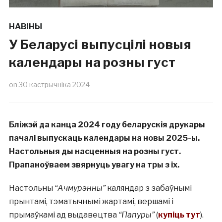
НАВІНЫ
У Беларусі выпусцілі новыя
календары на розны густ
on
30 кастрычніка 2024
Бліжэй да канца 2024 году беларускія друкары
пачалі выпускаць календары на новы 2025-ы.
Настольныя ды насценныя на розны густ.
Прапаноўваем звярнуць увагу на тры з іх.
Настольны
“Ачмурэнны”
каляндар з забаўнымі
прынтамі, тэматычнымі жартамі, вершамі і
прымаўкамі ад выдавецтва
“Папуры”
(
купіць тут
).