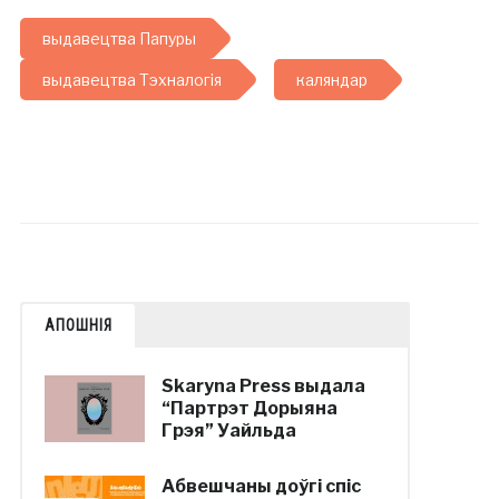
выдавецтва Папуры
выдавецтва Тэхналогія
каляндар
АПОШНІЯ
Skaryna Press выдала
“Партрэт Дорыяна
Грэя” Уайльда
Абвешчаны доўгі спіс