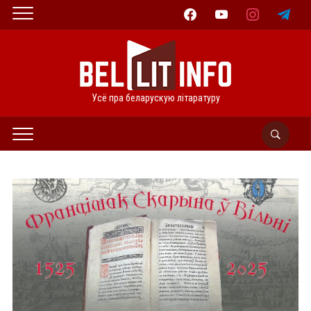
facebook
youtube
instagram
telegram
Усё пра беларускую літаратуру