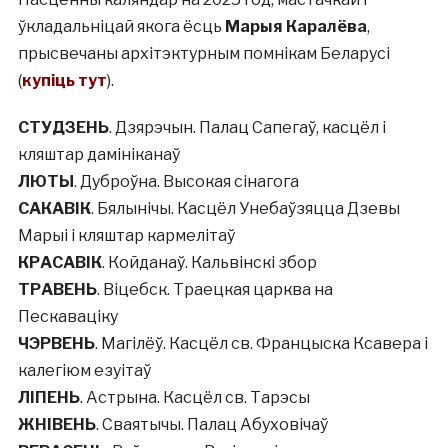
ўкладальніцай якога ёсць
Марыя Каралёва
,
прысвечаны архітэктурным помнікам Беларусі
(
купіць тут
).
СТУДЗЕНЬ
. Дзярэчын. Палац Сапегаў, касцёл і
кляштар дамініканаў
ЛЮТЫ
. Дуброўна. Высокая сінагога
САКАВІК
. Бялынічы. Касцёл Унебаўзяцца Дзевы
Марыі і кляштар кармелітаў
КРАСАВІК
. Койданаў. Кальвінскі збор
ТРАВЕНЬ
. Віцебск. Траецкая царква на
Пескаваціку
ЧЭРВЕНЬ
. Магілёў. Касцёл св. Францыска Ксавера і
калегіюм езуітаў
ЛІПЕНЬ
. Астрына. Касцёл св. Тарэсы
ЖНІВЕНЬ
. Сваятычы. Палац Абуховічаў