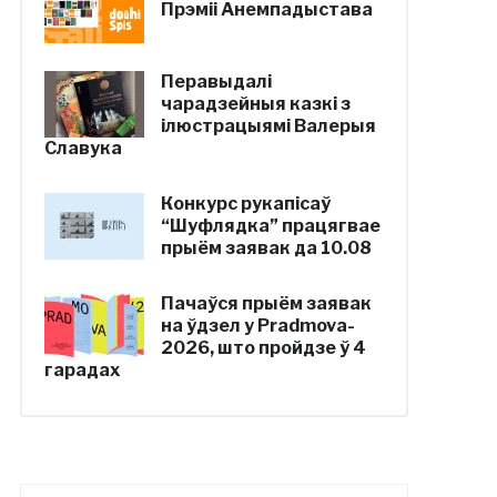
Прэміі Анемпадыстава
Перавыдалі
чарадзейныя казкі з
ілюстрацыямі Валерыя
Славука
Конкурс рукапісаў
“Шуфлядка” працягвае
прыём заявак да 10.08
Пачаўся прыём заявак
на ўдзел у Pradmova-
2026, што пройдзе ў 4
гарадах