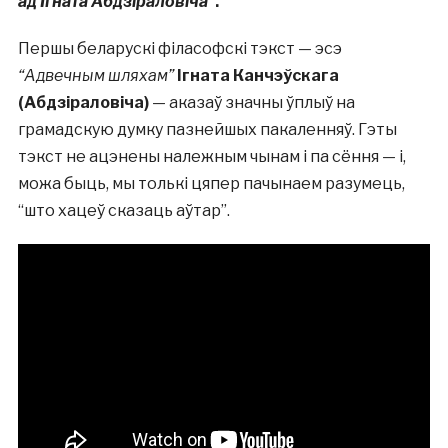
ад Ігната Абдзіраловіча”
.
Першы беларускі філасофскі тэкст — эсэ
“Адвечным шляхам”
Ігната Канчэўскага
(Абдзіраловіча)
— аказаў значны ўплыў на
грамадскую думку пазнейшых пакаленняў. Гэты
тэкст не ацэнены належным чынам і па сёння — і,
можа быць, мы толькі цяпер пачынаем разумець,
“што хацеў сказаць аўтар”.