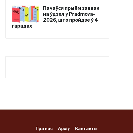
Пачаўся прыём заявак
на ўдзел у Pradmova-
2026, што пройдзе ў 4
гарадах
Пра нас
Архіў
Кантакты