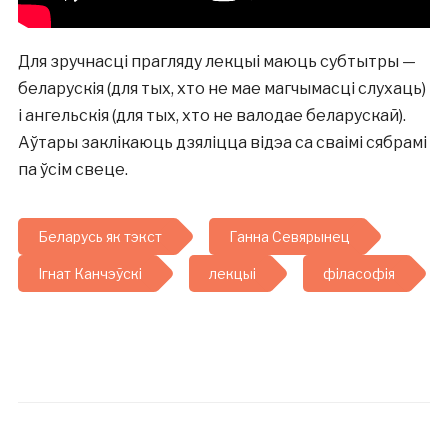
Для зручнасці прагляду лекцыі маюць субтытры —
беларускія (для тых, хто не мае магчымасці слухаць)
і ангельскія (для тых, хто не валодае беларускай).
Аўтары заклікаюць дзяліцца відэа са сваімі сябрамі
па ўсім свеце.
Беларусь як тэкст
Ганна Севярынец
Ігнат Канчэўскі
лекцыі
філасофія