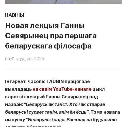
НАВІНЫ
Новая лекцыя Ганны
Севярынец пра першага
беларускага філосафа
on
31 студзеня 2025
Інтэрнэт-часопіс TAŬBIN працягвае
выкладаць
на сваім YouTube-канале
цыкл
кароткіх лекцый Ганны Севярынец пад
назвай:
“Беларусь як тэкст. Хто і як стварае
беларускі сусвет такім, якім ён ёсць”
. Тэма новага
выпуску
“Беларусы і вада. Расклад на будучыню