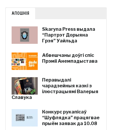
АПОШНІЯ
Skaryna Press выдала
“Партрэт Дорыяна
Грэя” Уайльда
Абвешчаны доўгі спіс
Прэміі Анемпадыстава
Перавыдалі
чарадзейныя казкі з
ілюстрацыямі Валерыя
Славука
Конкурс рукапісаў
“Шуфлядка” працягвае
прыём заявак да 10.08