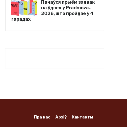
Пачаўся прыём заявак
на ўдзел у Pradmova-
2026, што пройдзе ў 4
гарадах
Пра нас
Архіў
Кантакты