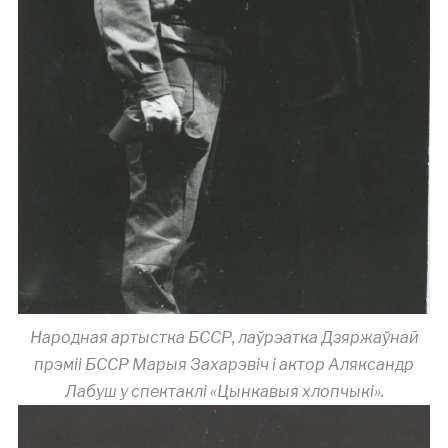
Народная артыстка БССР, лаўрэатка Дзяржаўнай
прэміі БССР Марыя Захарэвіч і актор Аляксандр
Лабуш у спектаклі «Цынкавыя хлопчыкі».