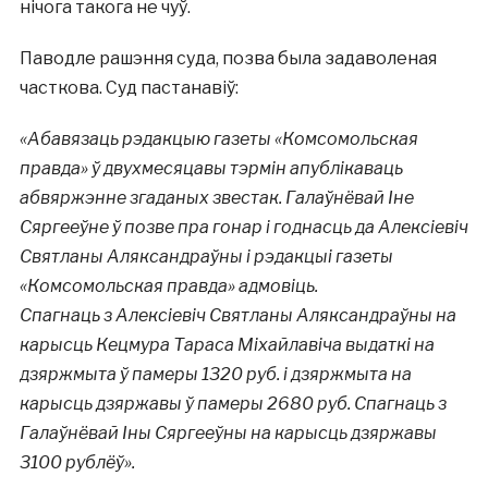
нічога такога не чуў.
Паводле рашэння суда, позва была задаволеная
часткова. Суд пастанавіў:
«Абавязаць рэдакцыю газеты «Комсомольская
правда» ў двухмесяцавы тэрмін апублікаваць
абвяржэнне згаданых звестак. Галаўнёвай Іне
Сяргееўне ў позве пра гонар і годнасць да Алексіевіч
Святланы Аляксандраўны і рэдакцыі газеты
«Комсомольская правда» адмовіць.
Спагнаць з Алексіевіч Святланы Аляксандраўны на
карысць Кецмура Тараса Міхайлавіча выдаткі на
дзяржмыта ў памеры 1320 руб. і дзяржмыта на
карысць дзяржавы ў памеры 2680 руб. Спагнаць з
Галаўнёвай Іны Сяргееўны на карысць дзяржавы
3100 рублёў».