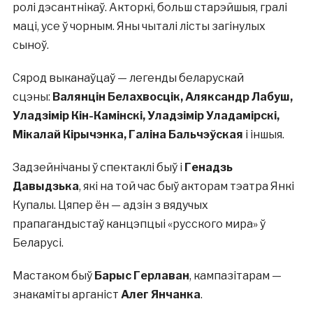
ролі дэсантнікаў. Акторкі, больш старэйшыя, гралі
маці, усе ў чорным. Яны чыталі лісты загінулых
сыноў.
Сярод выканаўцаў — легенды беларускай
сцэны:
Валянцін Белахвосцік, Аляксандр Лабуш,
Уладзімір Кін-Камінскі, Уладзімір Уладамірскі,
Мікалай Кірычэнка, Галіна Бальчэўская
і іншыя.
Задзейнічаны ў спектаклі быў і
Генадзь
Давыдзька
, які на той час быў акторам тэатра Янкі
Купалы. Цяпер ён — адзін з вядучых
прапагандыстаў канцэпцыі «русского мира» ў
Беларусі.
Мастаком быў
Барыс Герлаван
, кампазітарам —
знакаміты арганіст
Алег Янчанка
.