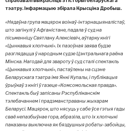
спрабавалі выкрасліць з гісторыі беларускага
тэатру. Інфармацыю збірала Крысціна Дробыш.
«Нядаўна група мацярок воінаў-інтэрнацыяналістаў,
што загінулі ў Афганістане, падала ў суд на
пісьменніцу Святлану Алексіевіч, аўтарку кнігі
«Цынкавыя хлопчыкі». Іх пазоўная заява будзе
разглядацца ў народным судзе Цэнтральнага раёна
Мінска. Нагодай для звароту ў суд сталі спектакль
«Цынкавыя хлопчыкі», пастаўлены на сцэне
Беларускага тэатра імя Янкі Купалы, і публікацыя
ўрыўкаў з кнігі ў газеце «Комсомольская правда».
Спектакль быў запісаны Рэспубліканскім
тэлебачаннем і прадэманстраваны жыхарам
Беларусі. Мацярок, што нясуць у сабе ўсе гэтыя гады
сваё непазбыўнае гора, абразіла, што іх хлопчыкі
паказаны выключна як бяздушныя робаты-забойцы,