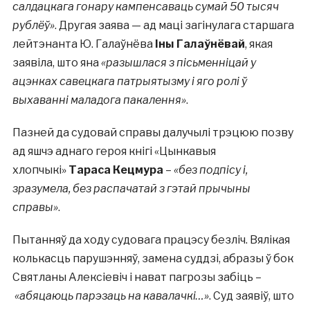
салдацкага гонару кампенсаваць сумай 50 тысяч
рублёў»
. Другая заява — ад маці загінулага старшага
лейтэнанта Ю. Галаўнёва
Іны Галаўнёвай
, якая
заявіла, што яна
«разышлася з пісьменніцай у
ацэнках савецкага патрыятызму і яго ролі ў
выхаванні маладога пакалення»
.
Пазней да судовай справы далучылі трэцюю позву
ад яшчэ аднаго героя кнігі «Цынкавыя
хлопчыкі»
Тараса Кецмура
–
«без подпісу і,
зразумела, без распачатай з гэтай прычыны
справы»
.
Пытанняў да ходу судовага працэсу безліч. Вялікая
колькасць парушэнняў, замена суддзі, абразы ў бок
Святланы Алексіевіч і нават пагрозы забіць –
«абяцаюць парэзаць на кавалачкі…»
. Суд заявіў, што