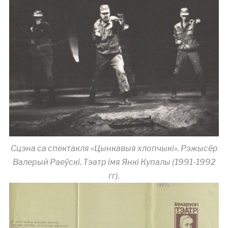
Сцэна са спектакля «Цынкавыя хлопчыкі». Рэжысёр
Валерый Раеўскі. Тэатр імя Янкі Купалы (1991-1992
гг).