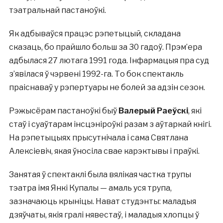
тэатральнай пастаноўкі.
Як адбываўся працэс рэпетыцый, складана
сказаць, бо прайшло больш за 30 гадоў. Прэм’ера
адбылася 27 лютага 1991 года. Інфармацыя пра суд
з’явілася ў чэрвені 1992-га. То бок спектакль
праіснаваў у рэпертуары не болей за адзін сезон.
Рэжысёрам пастаноўкі быў
Валерый Раеўскі
, які
стаў і суаўтарам інсцэніроўкі разам з аўтаркай кнігі.
На рэпетыцыях прысутнічала і сама Святлана
Алексіевіч, якая ўносіла свае карэктывы і праўкі.
Занятая ў спектаклі была вялікая частка трупы
тэатра імя Янкі Купалы — амаль уся трупа,
зазначаюць крыніцы. Нават студэнты: маладыя
дзяўчаты, якія гралі нявестаў, і маладыя хлопцы ў