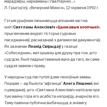
марадзёры, наркаманы і гвалтаўнікі…»
Л. Грыгор’еў, «Вечерний Минск», 12 чэрвеня 1992 г.
Гэтым урыўкам пачынаецца апошняя частка
кнігі
Святланы Алексіевіч
«Цынкавыя хлопчыкі»
,
прысвечаная акурат гісторыі судовых
паседжанняў, расказанай з дапамогай дакументаў.
Як зазначае
Леанід Свірыдаў
у газеце
«Собеседник», матэрыялы для друку пра тое, што
суд ідзе, былі падрыхтаваныя яшчэ да таго, як сама
суддзя завяла справу.
У народны суд паступілі дзве пазоўныя заявы.
Першая — ад былога “афганца”
Алега Ляшэнкі
, які
сцвярджаў, што
«Святлана Алексіевіч напісала пра
тую вайну і пра яго асабіста няпраўду, ачарніла яго.
Таму павінна публічна выбачыцца, а знявагу