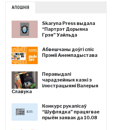
АПОШНІЯ
Skaryna Press выдала
“Партрэт Дорыяна
Грэя” Уайльда
Абвешчаны доўгі спіс
Прэміі Анемпадыстава
Перавыдалі
чарадзейныя казкі з
ілюстрацыямі Валерыя
Славука
Конкурс рукапісаў
“Шуфлядка” працягвае
прыём заявак да 10.08