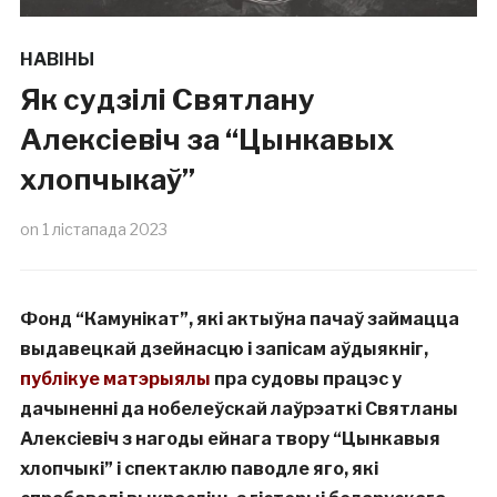
НАВІНЫ
Як судзілі Святлану
Алексіевіч за “Цынкавых
хлопчыкаў”
on
1 лістапада 2023
Фонд “Камунікат”, які актыўна пачаў займацца
выдавецкай дзейнасцю і запісам аўдыякніг,
публікуе матэрыялы
пра судовы працэс у
дачыненні да нобелеўскай лаўрэаткі Святланы
Алексіевіч з нагоды ейнага твору “Цынкавыя
хлопчыкі” і спектаклю паводле яго, які