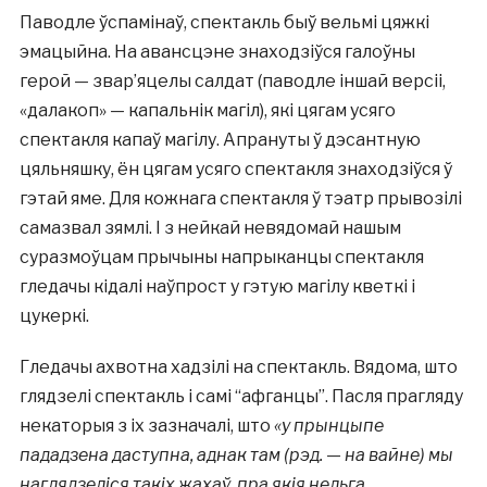
Паводле ўспамінаў, спектакль быў вельмі цяжкі
эмацыйна. На авансцэне знаходзіўся галоўны
герой — звар’яцелы салдат (паводле іншай версіі,
«далакоп» — капальнік магіл), які цягам усяго
спектакля капаў магілу. Апрануты ў дэсантную
цяльняшку, ён цягам усяго спектакля знаходзіўся ў
гэтай яме. Для кожнага спектакля ў тэатр прывозілі
самазвал зямлі. І з нейкай невядомай нашым
суразмоўцам прычыны напрыканцы спектакля
гледачы кідалі наўпрост у гэтую магілу кветкі і
цукеркі.
Гледачы ахвотна хадзілі на спектакль. Вядома, што
глядзелі спектакль і самі “афганцы”. Пасля прагляду
некаторыя з іх зазначалі, што
«у прынцыпе
пададзена даступна, аднак там (рэд. — на вайне) мы
наглядзеліся такіх жахаў, пра якія нельга