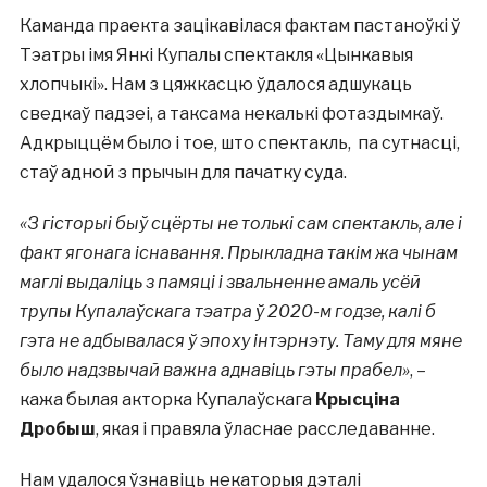
Каманда праекта зацікавілася фактам пастаноўкі ў
Тэатры імя Янкі Купалы спектакля «Цынкавыя
хлопчыкі». Нам з цяжкасцю ўдалося адшукаць
сведкаў падзеі, а таксама некалькі фотаздымкаў.
Адкрыццём было і тое, што спектакль, па сутнасці,
стаў адной з прычын для пачатку суда.
«З гісторыі быў сцёрты не толькі сам спектакль, але і
факт ягонага існавання. Прыкладна такім жа чынам
маглі выдаліць з памяці і звальненне амаль усёй
трупы Купалаўскага тэатра ў 2020-м годзе, калі б
гэта не адбывалася ў эпоху інтэрнэту. Таму для мяне
было надзвычай важна аднавіць гэты прабел»
, –
кажа былая акторка Купалаўскага
Крысціна
Дробыш
, якая і правяла ўласнае расследаванне.
Нам удалося ўзнавіць некаторыя дэталі