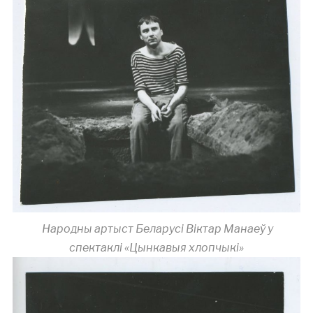
Народны артыст Беларусі Віктар Манаеў у
спектаклі «Цынкавыя хлопчыкі»