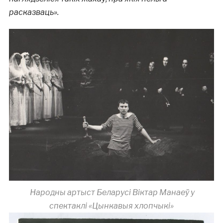
расказваць».
Народны артыст Беларусі Віктар Манаеў у
спектаклі «Цынкавыя хлопчыкі»