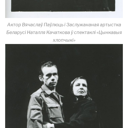
Актор Вячаслаў Паўлюць і Заслужананая артыстка
Беларусі Наталля Качаткова ў спектаклі «Цынкавыя
хлопчыкі»