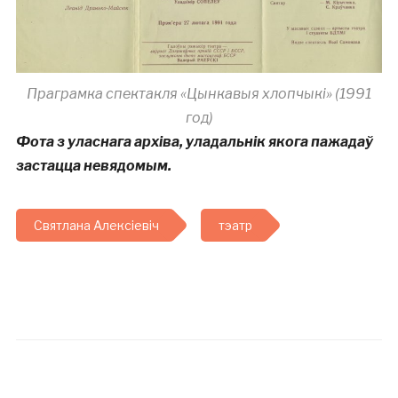
Праграмка спектакля «Цынкавыя хлопчыкі» (1991
год)
Фота з уласнага архіва, уладальнік якога пажадаў
застацца невядомым.
Святлана Алексіевіч
тэатр