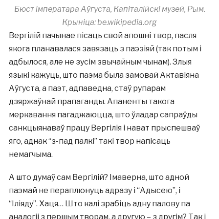
Бюст імператара Аўгуста, Капіталійскі музей, Рым.
Крыніца: be.wikipedia.org
Вергілій пачынае пісаць свой апошні твор, пасля
якога планавалася завязаць з паэзіяй (так потым і
адбылося, але не зусім звычайным чынам). Злыя
языкі кажуць, што паэма была замовай Актавіяна
Аўгуста, а паэт, адпаведна, стаў рупарам
дзяржаўнай прапаганды. Апаненты такога
меркавання пагаджаюцца, што ўладар сапраўды
санкцыянаваў працу Вергілія і нават прыспешваў
яго, аднак “з-пад палкі” такі твор напісаць
немагчыма.
А што думаў сам Вергілій? Імаверна, што адной
паэмай не пераплюнуць адразу і “Адысею”, і
“Іліяду”. Хаця… Што калі зрабіць адну палову па
аналогіі з першым творам, а другую – з другім? Так і