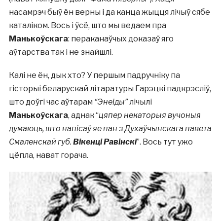
насамрэч быў ён верны і да канца жыцця лічыў сябе
каталіком. Вось і ўсё, што мы ведаем пра
Манькоўскага
: пераканаўчых доказаў яго
аўтарства так і не знайшлі.
Калі не ён, дык хто? У першым падручніку па
гісторыі беларускай літаратуры Гарэцкі падкрэсліў,
што доўгі час аўтарам
“Энеіды”
лічылі
Манькоўскага
, аднак “
цяпер некаторыя вучоныя
думаюць, што напісаў яе пан з Духаўчынскага павета
Смаленскай губ.
Вікенці Равінскі
”. Вось тут ужо
цёпла, нават горача.