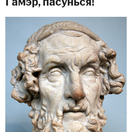
Гамэр, пасунься!