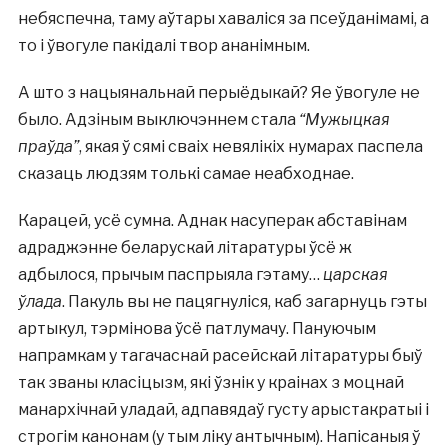
небяспечна, таму аўтары хаваліся за псеўданімамі, а
то і ўвогуле пакідалі твор ананімным.
А што з нацыянальнай перыёдыкай? Яе ўвогуле не
было. Адзіным выключэннем стала
“Мужыцкая
праўда”
, якая ў сямі сваіх невялікіх нумарах паспела
сказаць людзям толькі самае неабходнае.
Карацей, усё сумна. Аднак насуперак абставінам
адраджэнне беларускай літаратуры ўсё ж
адбылося, прычым паспрыяла гэтаму…
царская
ўлада
. Пакуль вы не пацягнуліся, каб загарнуць гэты
артыкул, тэрмінова ўсё патлумачу. Пануючым
напрамкам у тагачаснай расейскай літаратуры быў
так званы класіцызм, які ўзнік у краінах з моцнай
манархічнай уладай, адпавядаў густу арыстакратыі і
строгім канонам (у тым ліку антычным). Напісаныя ў