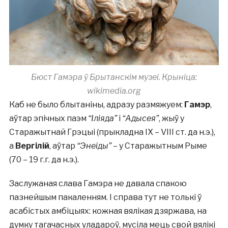
Бюст Гамэра ў Брытанскім музеі. Крыніца:
wikimedia.org
Каб не было блытаніны, адразу размяжуем:
Гамэр
,
аўтар эпічных паэм
“Іліяда”
і
“Адысея”
, жыў у
Старажытнай Грэцыі (прыкладна ІХ – VIII ст. да н.э.),
а
Вергілій
, аўтар
“Энеіды”
– у Старажытным Рыме
(70 – 19 г.г. да н.э.).
Заслужаная слава Гамэра не давала спакою
пазнейшым пакаленням. І справа тут не толькі ў
асабістых амбіцыях: кожная вялікая дзяржава, на
думку тагачасных уладароў, мусіла мець свой вялікі