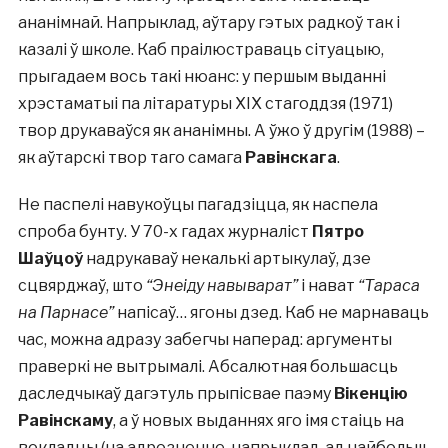
ананімнай. Напрыклад, аўтару гэтых радкоў так і
казалі ў школе. Каб праілюстраваць сітуацыю,
прыгадаем вось такі нюанс: у першым выданні
хрэстаматыі па літаратуры ХІХ стагоддзя (1971)
твор друкаваўся як ананімны. А ўжо ў другім (1988) –
як аўтарскі твор таго самага
Равінскага
.
Не паспелі навукоўцы пагадзіцца, як наспела
спроба бунту. У 70-х гадах журналіст
Пятро
Шаўцоў
надрукаваў некалькі артыкулаў, дзе
сцвярджаў, што
“Энеіду навыварат”
і нават
“Тараса
на Парнасе”
напісаў… ягоны дзед. Каб не марнаваць
час, можна адразу забегчы наперад: аргументы
праверкі не вытрымалі. Абсалютная большасць
даследчыкаў дагэтуль прыпісвае паэму
Вікенцію
Равінскаму
, а ў новых выданнях яго імя стаіць на
вокладцы (на адрозненне, напрыклад, ад найбольш