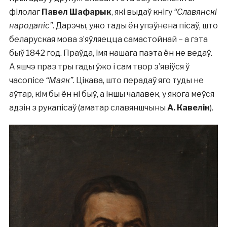
філолаг
Павел Шафарык
, які выдаў кнігу
“Славянскі
народапіс”
. Дарэчы, ужо тады ён упэўнена пісаў, што
беларуская мова з’яўляецца самастойнай – а гэта
быў 1842 год. Праўда, імя нашага паэта ён не ведаў.
А яшчэ праз тры гады ўжо і сам твор з’явіўся ў
часопісе
“Маяк”
. Цікава, што перадаў яго туды не
аўтар, кім бы ён ні быў, а іншы чалавек, у якога меўся
адзін з рукапісаў (аматар славяншчыны
А. Кавелін
).