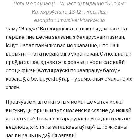
Першае поўнае (I – VI часткі) выданне “Энеіды”
Катлярэўскага, 1842 г. Крыніца:
escriptorium.univer.kharkov.ua
Чаму
“Энеіда”
Катлярэўскага
важная для нас? Па-
першае, яна цесна звязана з беларускай паэмай.
Існуе нават памылковае меркаванне, што наш
варыянт – гэта пераклад з украінскай. Супольнага і
праўда хапае, аднак гэта розныя творы са сваёй
спецыфікай:
Катлярэўскі
пераапрануў багоў у
казакоў, а беларускі аўтар – у заможных смаленскіх
сялян.
Прадчуваем, што на гэтым моманце чытач можа
выгукнуць: прычым тут смаленскія сяляне да нашай
літаратуры? І няўжо літаратуразнаўцы дагэтуль не
ведаюць, хто гэты загадкавы аўтар? Што ж, самы
час вырашыць даўнія загадкі.