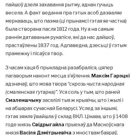
пайшоў дзеля захавання рытму, аднак гучыць
весела. А факт ведання пра гэтых асоб дазваляе
меркаваць, што паэма (ці прынамсі гэтая яе частка)
была створана пасля 1812 года. Ну а на самым
раннім датаваным рукапісе, які да нас дайшоў,
прастаўлены 1837 год. Адпаведна, дзесьці ў гэтым
прамежку і пісаўся твор.
З часам хаця б прыкладна разабраліся, цяпер
пагаворым наконт месца з’яўлення.
Максім Гарэцкі
адзначаў, што мова твора
“скрозь чыста народная
(смаленская гутарка)”
. Уся соль у тым, што раней
Смаленшчыну
засялілі тыя ж крывічы, што і жылі і
на абшарах сучаснай Беларусі. Услед за іншымі,
гэтая зямля ўвайшла ў склад ВКЛ. Цікава, што ў 1408
годе князь
Свідрыгайла
прыехаў да Маскоўскага
князя
Васіля Дзмітрыевіча
з мноствам баяраў,