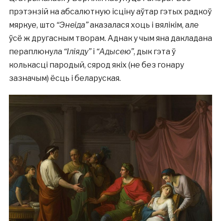
прэтэнзій на абсалютную ісціну аўтар гэтых радкоў
мяркуе, што
“Энеіда”
аказалася хоць і вялікім, але
ўсё ж другасным творам. Аднак у чым яна дакладана
пераплюнула
“Іліяду”
і
“Адысею”
, дык гэта ў
колькасці пародый, сярод якіх (не без гонару
зазначым) ёсць і беларуская.