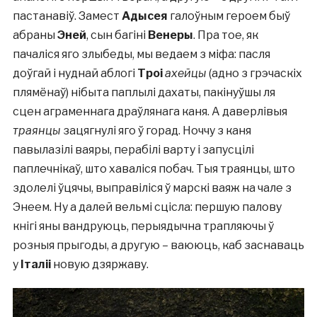
пастанавіў. Замест
Адысея
галоўным героем быў
абраны
Эней
, сын багіні
Венеры
. Пра тое, як
пачаліся яго злыбеды, мы ведаем з міфа: пасля
доўгай і нуднай аблогі
Троі
ахейцы
(адно з грэчаскіх
плямёнаў) нібыта паплылі дахаты, пакінуўшы ля
сцен аграменнага драўлянага каня. А даверлівыя
траянцы
зацягнулі яго ў горад. Ноччу з каня
павылазілі ваяры, перабілі варту і запусцілі
паплечнікаў, што хаваліся побач. Тыя траянцы, што
здолелі ўцячы, выправіліся ў марскі ваяж на чале з
Энеем. Ну а далей вельмі сцісла: першую палову
кнігі яны вандруюць, перыядычна трапляючы ў
розныя прыгоды, а другую – ваююць, каб заснаваць
у
Італіі
новую дзяржаву.