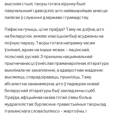
высокім стылі, творы гэтага кірунку былі
павучальнымі і даводзілі, што найвышэйшае шчасце
палягае ў служэнні дзяржаве і грамадству.
Пафасна гучыць, ці не праўда? Таму не дзіўна, што
на беларускіх землях класіцызм быў асуджаны на
поўную паразу. Творы гэтага напрамку часам
ўзнікалі, аднак на іншых мовах – лацінскай,
польскай, рускай. З прычыны нацыянальнай
прыгнечанасці ўзнёслая праманархічная літаратура
выклікала не захапленне, а адваротнае жаданне:
высмеяць, спарадзіраваць, прынізіць. Таму
абсалютна заканамерна, што ў падмурак новай
беларускай літаратуры быў закладзены
сцёб
.
Праўда, афіцыйная назва гэтай з’явы больш
мудрагелістая:
бурлескна-травестыйныя
творы (ад
італьянскага слова
burlesco
– жартоўны, і