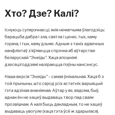
Хто? Дзе? Калі?
Існуюць супярэчнасці, якія немагчыма ўлагодзіць:
барацьба дабра і зла, святла і ценю, тых, каму
горача, і тых, каму дзьме. Адным з такіх адвечных
канфліктаў з’яўляецца спрэчка аб аўтарстве
беларускай
“Энеіды”
. Хаця апошнімі
дзесяцігоддзямі назіраецца пэўны кансэнсус.
Наша версія
“Энеіды”
– самая ўнікальная. Хаця б з
той прычыны, што сярод усіх астатніх варыяцый
гэта адзіная ананімная. Аўтар у яе, вядома, быў,
аднак ён не хацеў выдаваць твор пад сваім
прозвішчам. А калі быць дакладным, то не хацеў
выдаваць увогуле (хаця гэта ўсё ж здарылася).