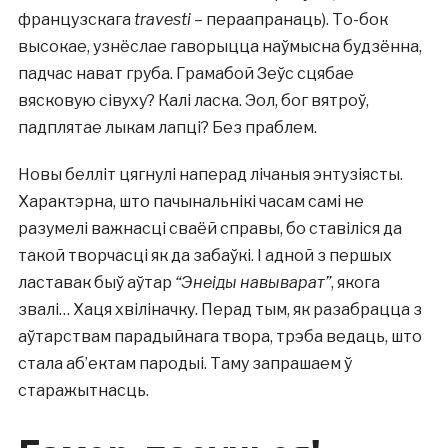
французскага
travesti
– пераапранаць). То-бок
высокае, узнёслае гаворыцца наўмысна будзённа,
падчас нават груба. Грамабой Зеўс сцябае
вясковую сівуху? Калі ласка. Эол, бог вятроў,
падплятае лыкам лапці? Без праблем.
Новы белліт цягнулі наперад лічаныя энтузіясты.
Характэрна, што пачынальнікі часам самі не
разумелі важнасці сваёй справы, бо ставіліся да
такой творчасці як да забаўкі. І адной з першых
ластавак быў аўтар
“Энеіды навыварат”
, якога
звалі… Хаця хвіліначку. Перад тым, як разабрацца з
аўтарствам парадыйнага твора, трэба ведаць, што
стала аб’ектам пародыі. Таму запрашаем ў
старажытнасць.