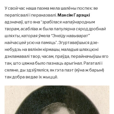
У свой час наша паэма мела шалёны поспех: яе
перапісвалі і пераказвалі.
Максім Гарэцкі
адзначаў, што яна “
зрабілася напаўнародным
творам, асабліва ж была папулярна сярод дробнай
шляхты, каторая ўмела “Энеіду навыварат”
найчасцей усю на памяць
”. Згуртаваўшыся дзе-
небудзь на вялікім кірмашы, маладыя шляхцюкі
дэкламавалі твор, часам, праўда, перайначыўшы яго
так, што цяжка было пазнаць арыгінал. Рагаталі і
сяляне, ды здзіўляліся, як гэта паэт (яўна ж барын!)
так добра ведае іх жыццё.