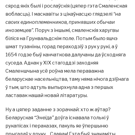
сярод якіх былі і рослаўскія (цяпер гэта Смаленская
вобласць). І маскавіты з цікаўнасцю глядзелі
“на
своих единоплеменников, принявших обычаи
иноземцев”
. Поруч з іншымі, смаленскія харугвы
біліся на Грунвальдскім поле. Потым было яшчэ
шмат тузаніны, горад пераходзіў з рук у рукі, а ў
1654 годзе быў канчаткова далучаны да ўсходняга
суседа. Аднак у ХІХ стагоддзі заходняя
Смаленшчына усё роўна мела пераважна
беларускае насельніцтва, таму няма нічога дзіўнага
ў тым, што адтуль выпырхнула адна з першых
ластавак нашай новай літаратуры.
Ну а цяпер заданне з зорачкай: хто ж аўтар?
Беларуская
“Энеіда”
доўга існавала толькі ў
рукапісах і пераказах, пакуль яе ўпершыню
прыгадаў у друку… Славак! Гэта быў знакаміты