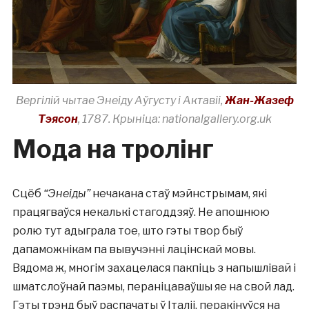
Вергілій чытае Энеіду Аўгусту і Актавіі,
Жан-Жазеф
Тэясон
, 1787. Крыніца: nationalgallery.org.uk
Мода на тролінг
Сцёб
“Энеіды”
нечакана стаў мэйнстрымам, які
працягваўся некалькі стагоддзяў. Не апошнюю
ролю тут адыграла тое, што гэты твор быў
дапаможнікам па вывучэнні лацінскай мовы.
Вядома ж, многім захацелася пакпіць з напышлівай і
шматслоўнай паэмы, пераніцаваўшы яе на свой лад.
Гэты трэнд быў распачаты ў Італіі, перакінуўся на