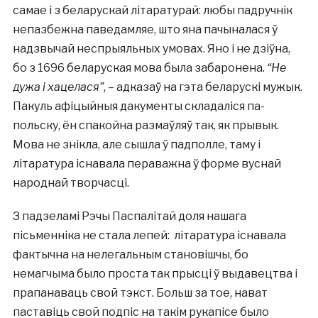
самае і з беларускай літаратурай: любы падручнік
непазбежна паведамляе, што яна пачыналася ў
надзвычай неспрыяльных умовах. Яно і не дзіўна,
бо з 1696 беларуская мова была забаронена.
“Не
дужа і хацелася”
, – адказаў на гэта беларускі мужык.
Пакуль афіцыйныя дакументы складаліся па-
польску, ён спакойна размаўляў так, як прывык.
Мова не знікла, але сышла ў падполле, таму і
літаратура існавала пераважна ў форме вуснай
народнай творчасці.
З падзеламі Рэчы Паспалітай доля нашага
пісьменніка не стала лепей: літаратура існавала
фактычна на нелегальным становішчы, бо
немагчыма было проста так прысці ў выдавецтва і
прапанаваць свой тэкст. Больш за тое, нават
паставіць свой подпіс на такім рукапісе было