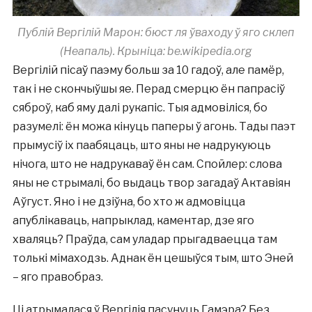
Публій Вергілій Марон: бюст ля ўваходу ў яго склеп
(Неапаль). Крыніца: be.wikipedia.org
Вергілій пісаў паэму больш за 10 гадоў, але памёр,
так і не скончыўшы яе. Перад смерцю ён папрасіў
сяброў, каб яму далі рукапіс. Тыя адмовіліся, бо
разумелі: ён можа кінуць паперы ў агонь. Тады паэт
прымусіў іх паабяцаць, што яны не надрукуюць
нічога, што не надрукаваў ён сам. Спойлер: слова
яны не стрымалі, бо выдаць твор загадаў Актавіян
Аўгуст. Яно і не дзіўна, бо хто ж адмовіцца
апублікаваць, напрыклад, каментар, дзе яго
хваляць? Праўда, сам уладар прыгадваецца там
толькі мімаходзь. Аднак ён цешыўся тым, што Эней
– яго правобраз.
Ці атрымалася ў Вергілія пасунуць Гамэра? Без