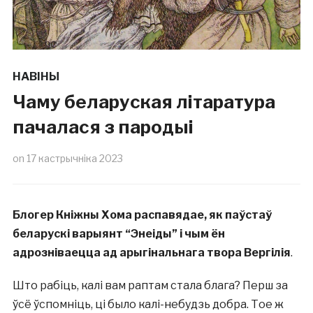
НАВІНЫ
Чаму беларуская літаратура
пачалася з пародыі
on
17 кастрычніка 2023
Блогер Кніжны Хома
распавядае, як паўстаў
беларускі варыянт “Энеіды” і чым ён
адрозніваецца ад арыгінальнага твора Вергілія
.
Што рабіць, калі вам раптам стала блага? Перш за
ўсё ўспомніць, ці было калі-небудзь добра. Тое ж