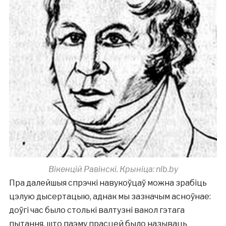
Вікенцій Равінскі. Крыніца: nlb.by
Пра далейшыя спрэчкі навукоўцаў можна зрабіць
цэлую дысертацыю, аднак мы зазначым асноўнае:
доўгі час было столькі валтузні вакол гэтага
пытання, што паэму прасцей было называць