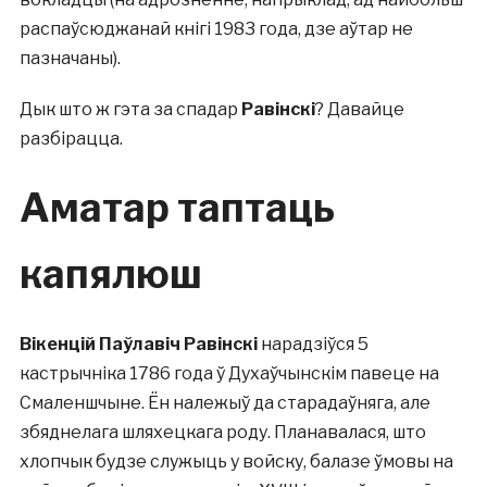
распаўсюджанай кнігі 1983 года, дзе аўтар не
пазначаны).
Дык што ж гэта за спадар
Равінскі
? Давайце
разбірацца.
Аматар таптаць
капялюш
Вікенцій Паўлавіч Равінскі
нарадзіўся 5
кастрычніка 1786 года ў Духаўчынскім павеце на
Смаленшчыне. Ён належыў да старадаўняга, але
збяднелага шляхецкага роду. Планавалася, што
хлопчык будзе служыць у войску, балазе ўмовы на