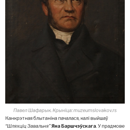
Павел Шафарык. Крыніца: muzeumslovakov.rs
Канкрэтная блытаніна пачалася, калі выйшаў
“Шляхціц Завальня”
Яна Баршчэўскага
. У прадмове