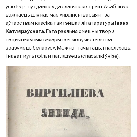
ўсю Еўропу і дайшоў да славянскіх краін. Асаблівую
важнасць для нас мае ўкраінскі варыянт за
аўтарствам класіка тамтэйшай літатаратуры
Івана
Катлярэўскага
. Гэта рэальна смешны твор з
нацыянальным каларытам, мову якога лёгка
зразумець беларусу. Можна і пачытаць, і паслухаць,
і нават мультфільм паглядзець (спасылкі ўнізе).