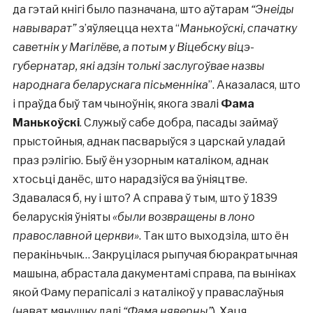
да гэтай кнігі было пазначана, што аўтарам
“Энеіды
навыварат”
з’яўляецца нехта “
Манькоўскі, спачатку
саветнік у Магілёве, а потым у Віцебску віцэ-
губернатар, які адзін толькі заслугоўвае назвы
народнага беларускага пісьменніка
”. Аказалася, што
і праўда быў там чыноўнік, якога звалі
Фама
Манькоўскі
. Служыў сабе добра, пасады займаў
прыстойныя, аднак пасварыўся з царскай уладай
праз рэлігію. Быў ён узорным каталіком, аднак
хтосьці данёс, што нарадзіўся ва ўніяцтве.
Здавалася б, ну і што? А справа ў тым, што ў 1839
беларускія ўніяты
«были возвращены в лоно
православной церкви»
. Так што выходзіла, што ён
перакіньчык… Закруцілася рыпучая бюракратычная
машына, абрастала дакументамі справа, па выніках
якой Фаму перапісалі з каталікоў у праваслаўныя
(нават мянушку далі
“Фама няверны”
). Хаця