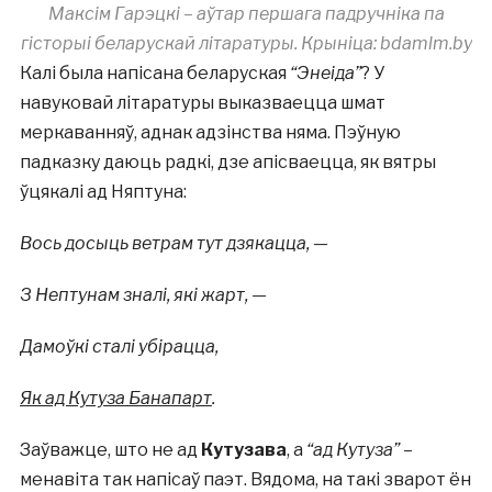
Максім Гарэцкі – аўтар першага падручніка па
гісторыі беларускай літаратуры. Крыніца: bdamlm.by
Калі была напісана беларуская
“Энеіда”
? У
навуковай літаратуры выказваецца шмат
меркаванняў, аднак адзінства няма. Пэўную
падказку даюць радкі, дзе апісваецца, як вятры
ўцякалі ад Няптуна:
В
ось досыць ветрам тут дзякацца, —
З Нептунам зналі, які жарт, —
Дамоўкі сталі убірацца,
Як ад Кутуза Банапарт
.
Заўважце, што не ад
Кутузава
, а
“ад Кутуза”
–
менавіта так напісаў паэт. Вядома, на такі зварот ён