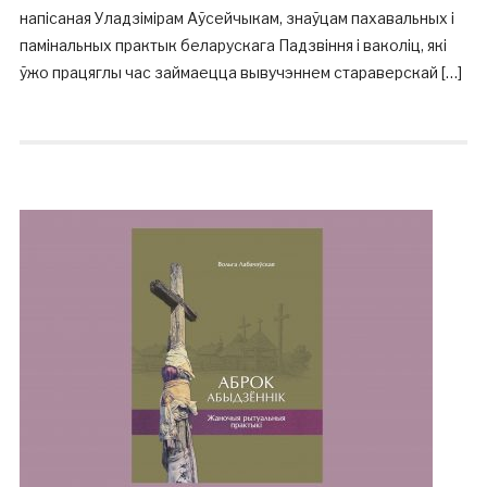
напісаная Уладзімірам Аўсейчыкам, знаўцам пахавальных і
памінальных практык беларускага Падзвіння і ваколіц, які
ўжо працяглы час займаецца вывучэннем стараверскай […]