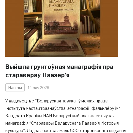
Выйшла грунтоўная манаграфія пра
старавераў Паазер’я
Навіны
14 мая 2026
У выдавецтве “Беларуская навука” ў межах працы
Інстытута мастацтвазнаўства, этнаграфіі і фальклёру імя
Кандрата Крапівы НАН Беларусі выйшла калектыўная
манаграфія “Стараверы Беларускага Паазер’я: гісторыя і
культура”. Ладная частка амаль 500-старонкавага выдання