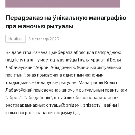
Перадзаказ на ўнікальную манаграфію
пра жаночыя рытуалы
Навіны
3 лістапада 2025
Выдавецтва Рамана Цымберава абвясціла папярэднюю
падпіску на кнігу мастацтвазнаўцы і культуралагіні Вольгі
Лабачэўскай “Аброк. Абыдзённік. Жаночыя рытуальныя
практыкі”, якая прысвечана адметным жаночым
традыцыйным беларускім рытулам. Манаграфія Вольгі
Лабачэўскай прысвечана жаночым рытуальным практыкам
“аброк” і “абыдзённік”, мэтай якіх было пераадоленне
экстраардынарных сітуацый: эпідэміі, эпізаотыі, вайны і
іншых пагроз існавання соцыуму і […]