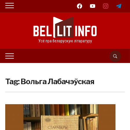
facebook
youtube
instagram
telegram
Усё пра беларускую літаратуру
Tag:
Вольга Лабачэўская