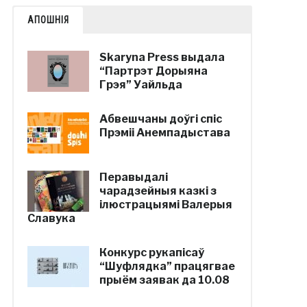
АПОШНІЯ
Skaryna Press выдала
“Партрэт Дорыяна
Грэя” Уайльда
Абвешчаны доўгі спіс
Прэміі Анемпадыстава
Перавыдалі
чарадзейныя казкі з
ілюстрацыямі Валерыя
Славука
Конкурс рукапісаў
“Шуфлядка” працягвае
прыём заявак да 10.08