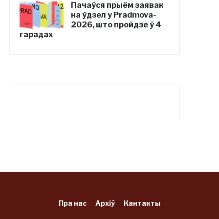
Пачаўся прыём заявак
на ўдзел у Pradmova-
2026, што пройдзе ў 4
гарадах
Пра нас
Архіў
Кантакты