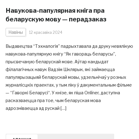
Навукова-папулярная кніга пра
беларускую мову — перадзаказ
Навіны
12 красавіка 2024
Выдавецтва “Тэхналогія” падрыхтавала да друку невялікую
навукова-папулярную кнігу “Як гавораць беларусы”,
прысвечаную беларускай мове. Аўтар кандыдат
філалагічных навук Вадзім Шклярык, які займаецца
папулярызацыяй беларускай мовы, удзельнічаў у розных
журналісцкіх праектах, у тым ліку ў дакументальным фільме
— “Гаворкі Беларусі“. У кнізе, як піша Onlíner, даступна
расказваецца пра тое, чым беларуская мова
адрозніваецца ад рускай […]