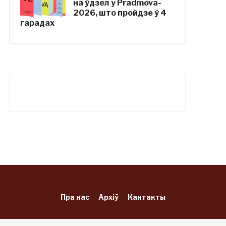
на ўдзел у Pradmova-
2026, што пройдзе ў 4
гарадах
Пра нас
Архіў
Кантакты