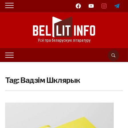
facebook
youtube
instagram
telegram
Усё пра беларускую літаратуру
Tag:
Вадзім Шклярык