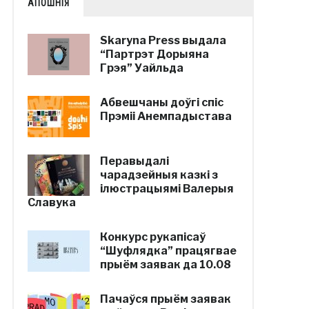
АПОШНІЯ
Skaryna Press выдала
“Партрэт Дорыяна
Грэя” Уайльда
Абвешчаны доўгі спіс
Прэміі Анемпадыстава
Перавыдалі
чарадзейныя казкі з
ілюстрацыямі Валерыя
Славука
Конкурс рукапісаў
“Шуфлядка” працягвае
прыём заявак да 10.08
Пачаўся прыём заявак