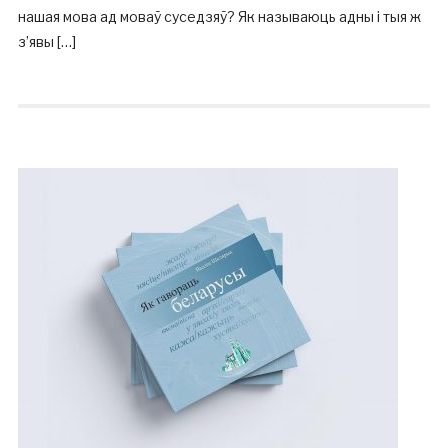
нашая мова ад моваў суседзяў? Як называюць адны і тыя ж
з’явы […]