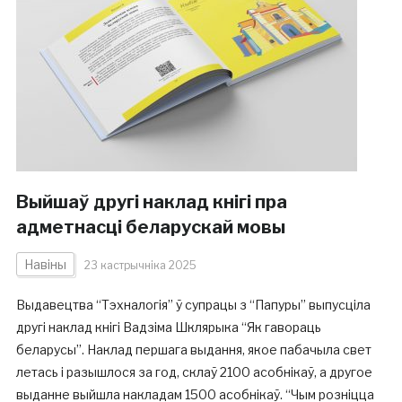
Выйшаў другі наклад кнігі пра
адметнасці беларускай мовы
Навіны
23 кастрычніка 2025
Выдавецтва “Тэхналогія” ў супрацы з “Папуры” выпусціла
другі наклад кнігі Вадзіма Шклярыка “Як гавораць
беларусы”. Наклад першага выдання, якое пабачыла свет
летась і разышлося за год, склаў 2100 асобнікаў, а другое
выданне выйшла накладам 1500 асобнікаў. “Чым розніцца