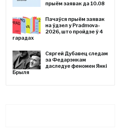
прыём заявак да 10.08
Пачаўся прыём заявак
на ўдзел у Pradmova-
2026, што пройдзе ў 4
гарадах
Сяргей Дубавец следам
за Федарэнкам
даследуе феномен Янкі
Брыля