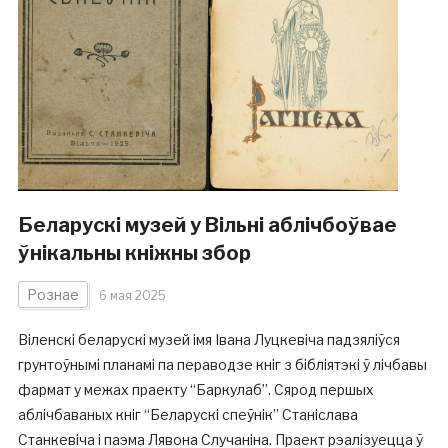
Беларускі музей у Вільні аблічбоўвае
ўнікальны кніжны збор
Рознае
6 мая 2025
Віленскі беларускі музей імя Івана Луцкевіча падзяліўся
грунтоўнымі планамі па пераводзе кніг з бібліятэкі ў лічбавы
фармат у межах праекту “Баркулаб”. Сярод першых
аблічбаваных кніг “Беларускі спеўнік” Станіслава
Станкевіча і паэма Лявона Случаніна. Праект рэалізуецца ў