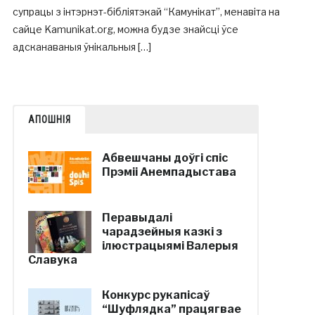
супрацы з інтэрнэт-бібліятэкай “Камунікат”, менавіта на
сайце Kamunikat.org, можна будзе знайсці ўсе
адсканаваныя ўнікальныя […]
АПОШНІЯ
Абвешчаны доўгі спіс
Прэміі Анемпадыстава
Перавыдалі
чарадзейныя казкі з
ілюстрацыямі Валерыя
Славука
Конкурс рукапісаў
“Шуфлядка” працягвае