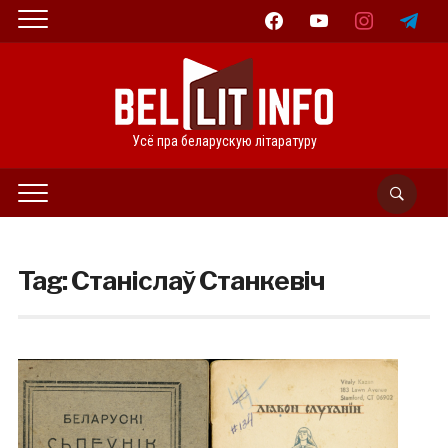
facebook
youtube
instagram
telegram
Усё пра беларускую літаратуру
Tag:
Станіслаў Станкевіч