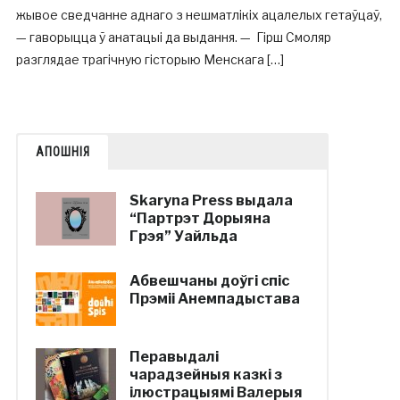
жывое сведчанне аднаго з нешматлікіх ацалелых гетаўцаў,
— гаворыцца ў анатацыі да выдання. — Гірш Смоляр
разглядае трагічную гісторыю Менскага […]
АПОШНІЯ
Skaryna Press выдала
“Партрэт Дорыяна
Грэя” Уайльда
Абвешчаны доўгі спіс
Прэміі Анемпадыстава
Перавыдалі
чарадзейныя казкі з
ілюстрацыямі Валерыя