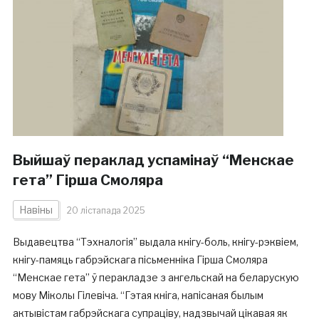
Выйшаў пераклад успамінаў “Менскае
гета” Гірша Смоляра
Навіны
20 лістапада 2025
Выдавецтва “Тэхналогія” выдала кнігу-боль, кнігу-рэквіем,
кнігу-памяць габрэйскага пісьменніка Гірша Смоляра
“Менскае гета” ў перакладзе з ангельскай на беларускую
мову Міколы Гілевіча. “Гэтая кніга, напісаная былым
актывістам габрэйскага супраціву, надзвычай цікавая як