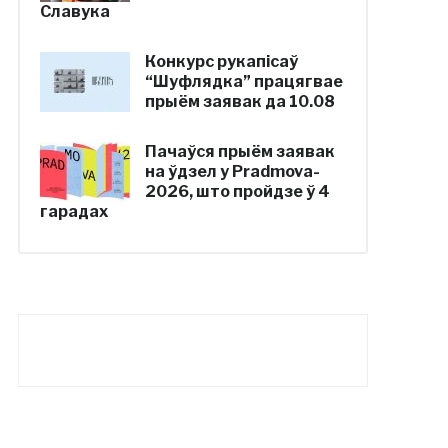
Славука
Конкурс рукапісаў
“Шуфлядка” працягвае
прыём заявак да 10.08
Пачаўся прыём заявак
на ўдзел у Pradmova-
2026, што пройдзе ў 4
гарадах