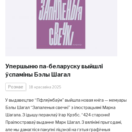
Упершыню па-беларуску выйшлі
ўспаміны Бэлы Шагал
Рознае
18 красавіка 2025
У выдавецтве “Пфляўмбаўм” выйшла новая кніга — мемуары
Бэлы Шагал “Запаленыя свечкі” з ілюстрацыямі Марка
Шагала. З ідышу пераклаў Ігар Крэбс. “424 старонкі!
Праілюстраваў выданне Марк Шагал. З вялікімі прыгодамі,
але мы дамагліся пакупкі ліцэнзіі на гэтыя графічныя