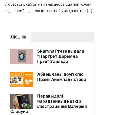
ілюстрацыі, каб вы маглі насалодзіцца прыгожым
выданнем”, — дзеляцца навіной у выдавецтве. […]
АПОШНІЯ
Skaryna Press выдала
“Партрэт Дорыяна
Грэя” Уайльда
Абвешчаны доўгі спіс
Прэміі Анемпадыстава
Перавыдалі
чарадзейныя казкі з
ілюстрацыямі Валерыя
Славука