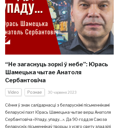
“Не загаснуць зоркі ў небе”: Юрась
Шамецька чытае Анатоля
Сербантовіча
Video
Рознае
30 чэрвеня 2023
Сёння ў знак салідарнасці з беларускімі пісьменнікамі
беларускі паэт Юрась Шамецька чытае верш Анатоля
Сербантовіча «Упаду, упаду…». Да 90-годдзя Саюза
беларускіх пісьменнікаў творцы з усяго свету зладзілі