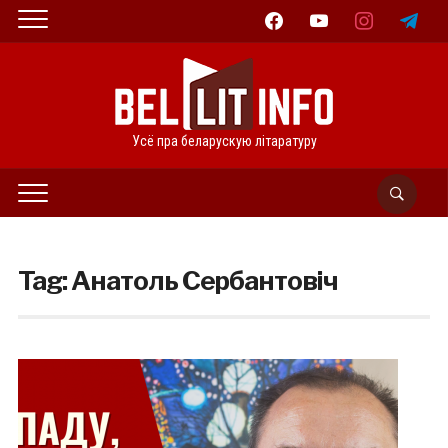
facebook
youtube
instagram
telegram
Усё пра беларускую літаратуру
Tag:
Анатоль Сербантовіч