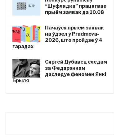
“Шуфлядка” працягвае
прыём заявак да 10.08
Пачаўся прыём заявак
на ўдзел у Pradmova-
2026, што пройдзе ў 4
гарадах
Сяргей Дубавец следам
за Федарэнкам
даследуе феномен Янкі
Брыля