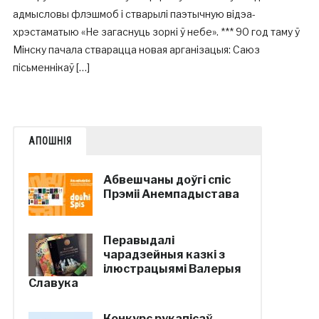
адмысловы флэшмоб і стварылі паэтычную відэа-
хрэстаматыю «Не загаснуць зоркі ў небе». *** 90 год таму ў
Мінску пачала стварацца новая арганізацыя: Саюз
пісьменнікаў […]
АПОШНІЯ
Абвешчаны доўгі спіс
Прэміі Анемпадыстава
Перавыдалі
чарадзейныя казкі з
ілюстрацыямі Валерыя
Славука
Конкурс рукапісаў