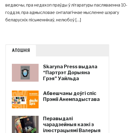
ведаючы, пра недахоп праўды ў літаратуры пасляваенна 10-
годдзя, пра адмысловае онталагічнае мысленне шэрагу
беларускіх пісьменнікаў, нелюбоў […]
АПОШНІЯ
Skaryna Press выдала
“Партрэт Дорыяна
Грэя” Уайльда
Абвешчаны доўгі спіс
Прэміі Анемпадыстава
Перавыдалі
чарадзейныя казкі з
ілюстрацыямі Валерыя