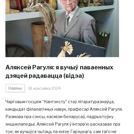
Аляксей Рагуля: я вучыў паваенных
дзяцей радавацца (відэа)
Навіны
18 красавіка 2024
Чарговым госцем “Кантэксту” стаў літаратуразнаўца,
кандыдат філалагічных навук, прафесар Аляксей Рагуля.
Размова пра сэнсы, касмізм беларусаў, падрыхтоўку
энцыклапедыі. Аляксей Рагуля ў інтэрв’ю расказвае пра
тое, як вучыўся чытаць па кнізе Гарэцкага, сам таго не