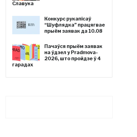
Славука
Конкурс рукапісаў
“Шуфлядка” працягвае
прыём заявак да 10.08
Пачаўся прыём заявак
на ўдзел у Pradmova-
2026, што пройдзе ў 4
гарадах