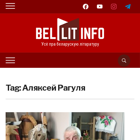
facebook
youtube
instagram
telegram
Усё пра беларускую літаратуру
Tag:
Аляксей Рагуля