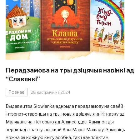
Перадзамова на тры дзіцячыя навінкі ад
“Славянкі”
Рознае
28 кастрычніка 2024
Выдавецтва Słowianka адкрыла перадзамову на сваёй
інтэрнэт-старонцы на тры новыя дзіцячыя кнігі: казку ад
Маляваныча, гісторыю ад Аляксандры Хамянок ды
пераклад з партугальскай Аны Марыі Машаду. Замовіць
можна як кожную кнігу асобна, так і камплектам.