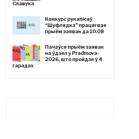
Славука
Конкурс рукапісаў
“Шуфлядка” працягвае
прыём заявак да 10.08
Пачаўся прыём заявак
на ўдзел у Pradmova-
2026, што пройдзе ў 4
гарадах