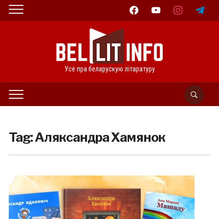
facebook
youtube
instagram
telegram
Усё пра беларускую літаратуру
Tag:
Аляксандра Хамянок