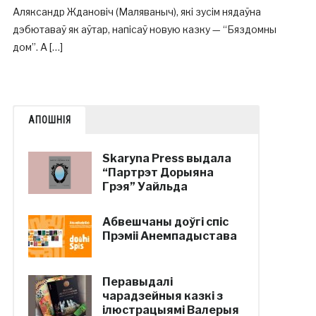
Аляксандр Ждановіч (Маляваныч), які зусім нядаўна
дэбютаваў як аўтар, напісаў новую казку — “Бяздомны
дом”. А […]
АПОШНІЯ
Skaryna Press выдала
“Партрэт Дорыяна
Грэя” Уайльда
Абвешчаны доўгі спіс
Прэміі Анемпадыстава
Перавыдалі
чарадзейныя казкі з
ілюстрацыямі Валерыя