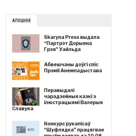
АПОШНІЯ
Skaryna Press выдала
“Партрэт Дорыяна
Грэя” Уайльда
Абвешчаны доўгі спіс
Прэміі Анемпадыстава
Перавыдалі
чарадзейныя казкі з
ілюстрацыямі Валерыя
Славука
Конкурс рукапісаў
“Шуфлядка” працягвае
прыём заявак да 10.08