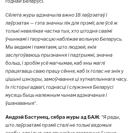
годнай Беларусі.
Сёлета журы адзначыла ажно 18 лаўрэатаў і
лаўрэатак — гэта значны лік для прэміі, але ўсё ж
толькі невялікая частка тых, хто штодня сваімі
ўчынкамі і творчасцю набліжае вольную Беларусь.
Мы ведаем і памятаем, што людзей, якія
заслугоўваюць прызнання і падтрымкі, значна
больш, і зробім усё магчымае, каб яны маглі
працягваць сваю працу сёння, каб іх голас не знік у
цішыні цэнзуры, замоўчвання ці хуткаплыннага часу.
Іх гісторыі адвагі, годнасці і служэння Беларусі
мусяць быць належным чынам адзначаныя і
ўшанаваныя
“.
Андрэй Бастунец, сябра журы ад БАЖ
:
“Я рады,
што лаўрэатамі прэміі сталі не толькі вядомыя