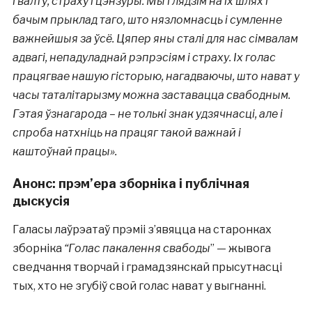
гвалту, страху і цэнзуры. Мы глядзім на іх шлях і
бачым прыклад таго, што нязломнасць і сумленне
важнейшыя за ўсё. Цяпер яны сталі для нас сімвалам
адвагі, непадуладнай рэпрэсіям і страху. Іх голас
працягвае нашую гісторыю, нагадваючы, што нават у
часы таталітарызму можна заставацца свабодным.
Гэтая ўзнагарода – не толькі знак удзячнасці, але і
спроба натхніць на працяг такой важнай і
каштоўнай працы».
Анонс: прэм’ера зборніка і публічная
дыскусія
Галасы лаўрэатаў прэміі з’явяцца на старонках
зборніка
“Голас пакалення свабоды
” — жывога
сведчання творчай і грамадзянскай прысутнасці
тых, хто не згубіў свой голас нават у выгнанні.