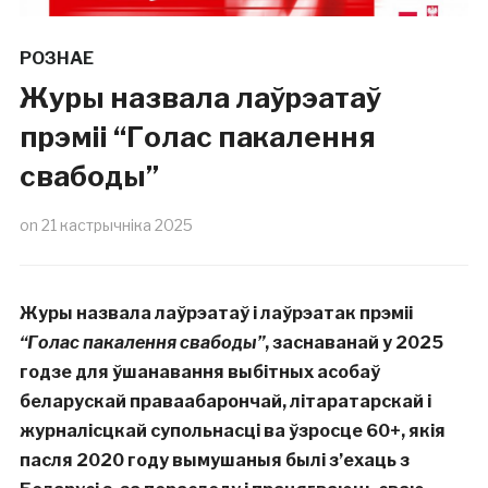
РОЗНАЕ
Журы назвала лаўрэатаў
прэміі “Голас пакалення
свабоды”
on
21 кастрычніка 2025
Журы назвала лаўрэатаў і лаўрэатак прэміі
“Голас пакалення свабоды”
, заснаванай у 2025
годзе для ўшанавання выбітных асобаў
беларускай праваабарончай, літаратарскай і
журналісцкай супольнасці ва ўзросце 60+, якія
пасля 2020 году вымушаныя былі з’ехаць з