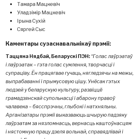
Тамара Мацкевіч
Уладзімір Мацкевіч
Ірына Сухій
Сяргей Сыс
Каментары сузаснавальнікаў прэміі:
Таццяна Нядбай, Беларускі ПЭН:
“
Голас лаўрэатаў
і лаўрэатак – гэта голас сумлення, творчасці і
супраціву. Ён працягвае гучаць, нягледзячы на межы,
выпрабаванні і прымусовую цішу. Унёсак гэтых
людзей у беларускую культуру, развіццё
грамадзянскай супольнасці і абарону правоў
чалавека – бясспрэчны, глыбокі і натхняльны.
Арганізатары прэміі выказваюць шчырую падзяку
лаўрэатам за нязломнасць, вернасць каштоўнасцям
і нястомную працу дзеля вольнай, справядлівай і