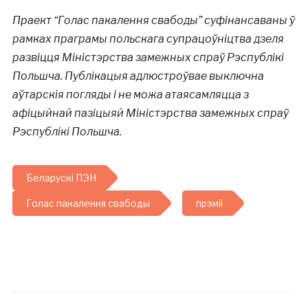
Праект “Голас пакалення свабоды” суфінансаваны ў
рамках праграмы польскага супрацоўніцтва дзеля
развіцця Міністэрства замежных спраў Рэспублікі
Польшча. Публікацыя адлюстроўвае выключна
аўтарскія погляды і не можа атаясамляцца з
афіцыйнай пазіцыяй Міністэрства замежных спраў
Рэспублікі Польшча.
Беларускі ПЭН
Голас пакалення свабоды
прэміі