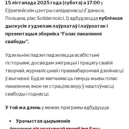
15 лістапада 2025 года (субота)
а 17:00
у
Еўрапейскім цэнтры салідарнасці (Гданьск,
Польшча, plac Solidarności, 1) адбудзецца
публічная
дыскусія з удзелам лаўрэатаў і лаўрэатак і
прэзентацыя зборніка
“Голас пакалення
свабоды”
.
Удзельнікі падзеі падзеляцца асабістымі
гісторыямі, досведам эміграцыі і працягу сваёй
творчай, журналісцкай і праваабарончай дзейнасці
ў выгнанні. Будзе магчымасць пачуць жывы голас
пакалення, якое не страціла веру ў каштоўнасці
свабоды і годнасці.
У той жа дзень
у межах праграмы адбудуцца:
Урачыстая цырымонія
ўручэння
літаратурнай прэміі імя Ежы