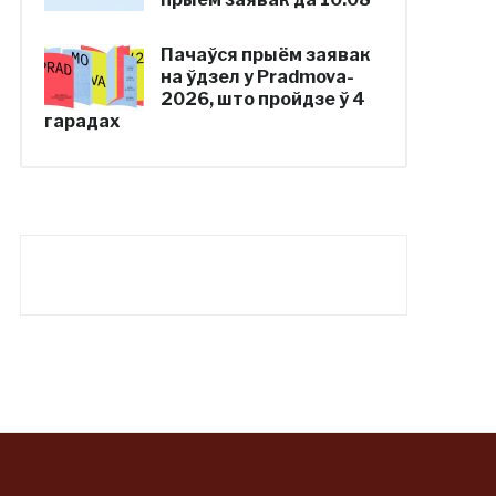
Пачаўся прыём заявак
на ўдзел у Pradmova-
2026, што пройдзе ў 4
гарадах