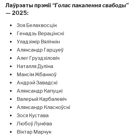
Лаўрэаты прэміі
“Голас пакалення свабоды”
— 2025:
Зоя Белахвосцік
Генадзь Верацінскі
Уладзімір Вялічкін
Аляксандр Гарцуеў
Алег Груздзіловіч
Наталля Дуліна
Максім Жбанкоў
Андрэй Завадскі
Аляксандр Капуцкі
Валерый Карбалевіч
Аляксандр Класкоўскі
Зося Кустава
Любоў Лунёва
Віктар Марчук