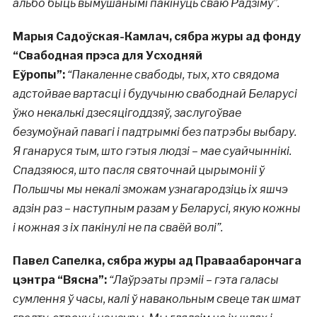
альбо быць вымушанымі пакінуць сваю Радзіму”.
Марыя Садоўская-Камлач, сябра журы ад фонду
“Свабодная прэса для Усходняй
Еўропы”:
“Пакаленне свабоды, тых, хто свядома
адстойвае вартасці і будучыню свабоднай Беларусі
ўжо некалькі дзесяцігоддзяў, заслугоўвае
безумоўнай павагі і падтрымкі без патрэбы выбару.
Я ганаруся тым, што гэтыя людзі – мае суайчыннікі.
Спадзяюся, што пасля святочнай цырымоніі ў
Польшчы мы некалі зможам узнагародзіць іх яшчэ
адзін раз – наступным разам у Беларусі, якую кожны
і кожная з іх пакінулі не па сваёй волі”.
Павел Сапелка, сябра журы ад Праваабарончага
цэнтра “Вясна”:
“
Лаўрэаты прэміі – гэта галасы
сумлення ў часы, калі ў навакольным свеце так шмат