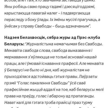
асобы, але і тыя, хто звычайна застаецца ў ценю.
Яны робяць сваю працу гадамі і дзесяцігоддзямі,
карыстаюцца павагай калег – і падвяргаюцца
пераследу з боку ўлады. Іх імёны мусілі прагучаць, а
ўнёсак у справу Свабоды – быць адзначаным”.
Надзея Белахвосцік, сябра журы ад Прэс-клуба
Беларусь:
“Журналістыка немагчымая без Свабоды.
Менавіта свабода слова, свабода выказвання і
меркавання з’яўляюцца не толькі асновай нашай
працы, але і ўмовай існавання прафесіі. Але менавіта
ў Беларусі не было ні дня, каб журналістам не
прыходзілася адстойваць гэтыя правы. Лаўрэаты
прэміі “Голас пакалення Свабоды” ўсё сваё
прафесійнае жыццё аддалі на тое, каб беларусы мелі
права на праўду, голас і абарону ад прапаганды.
Нават калі для гэтага трэба прайсці праз турму