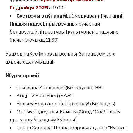
Гедройця 2025
а 19:00
Сустрэчы з аўтарамі
, абмеркаванні, чытанні
і
іншыя падзеі
, прысвечаныя сучаснай
беларускай літаратуры і культурнай спадчыне
(пачынаючы ад 11:30)
Уваход на ўсе імпрэзы вольны. Запрашаем усіх
ахвочых далучыцца!
Журы прэміі:
Святлана Алексіевіч (Беларускі ПЭН)
Андрэй Бастунец (БАЖ)
Надзея Белахвосцік (Прэс-клуб Беларусь)
Марыя Садоўская-Камлач (Фонд “Свабодная
прэса для Усходняй Еўропы”)
Павал Сапелка (Праваабарончы цэнтр “Вясна”)