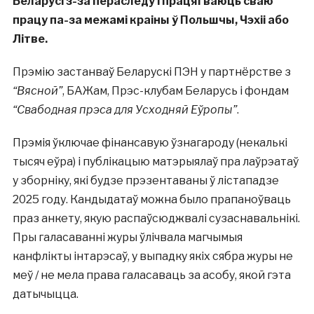
Беларусі з-за пераследу і працягваюць сваю
працу па-за межамі краіны ў Польшчы, Чэхіі або
Літве.
Прэмію застанваў Беларускі ПЭН у партнёрстве з
“Вясной”
, БАЖам, Прэс-клубам Беларусь і фондам
“Свабодная прэса для Усходняй Еўропы”
.
Прэмія ўключае фінансавую ўзнагароду (некалькі
тысяч еўра) і публікацыю матэрыялаў пра лаўрэатаў
у зборніку, які будзе прэзентаваны ў лістападзе
2025 году. Кандыдатаў можна было прапаноўваць
праз анкету, якую распаўсюджвалі сузаснавальнікі.
Пры галасаванні журы ўлічвала магчымыя
канфлікты інтарэсаў, у выпадку якіх сябра журы не
меў / не мела права галасаваць за асобу, якой гэта
датычыцца.