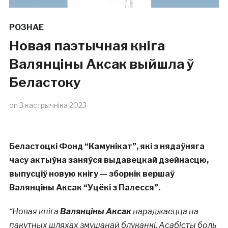
РОЗНАЕ
Новая паэтычная кніга
Валянціны Аксак выйшла ў
Беластоку
on
3 кастрычніка 2023
Беластоцкі Фонд “Камунікат”, які з нядаўняга
часу актыўна заняўся выдавецкай дзейнасцю,
выпусціў новую кнігу — зборнік вершаў
Валянціны Аксак “Уцёкі з Палесся”.
“Новая кніга
Валянціны Аксак
нараджаецца на
пакутных шляхах змушанай блуканкі. Асабісты боль