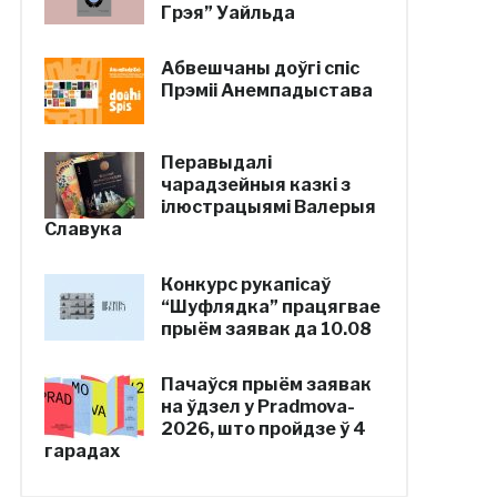
Грэя” Уайльда
Абвешчаны доўгі спіс
Прэміі Анемпадыстава
Перавыдалі
чарадзейныя казкі з
ілюстрацыямі Валерыя
Славука
Конкурс рукапісаў
“Шуфлядка” працягвае
прыём заявак да 10.08
Пачаўся прыём заявак
на ўдзел у Pradmova-
2026, што пройдзе ў 4
гарадах