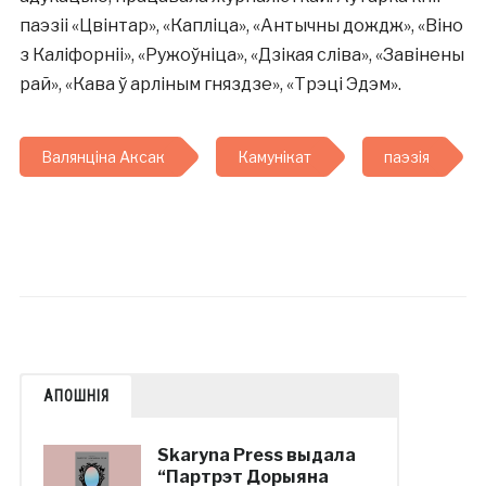
паэзіі «Цвінтар», «Капліца», «Антычны дождж», «Віно
з Каліфорніі», «Ружоўніца», «Дзікая сліва», «Завінены
рай», «Кава ў арліным гняздзе», «Трэці Эдэм».
Валянціна Аксак
Камунікат
паэзія
АПОШНІЯ
Skaryna Press выдала
“Партрэт Дорыяна