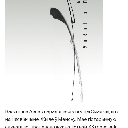
Валянціна Аксак нарадзілася ў вёсцы Смалічы, што
на Нясвіжчыне. Жыве ў Менску. Мае гістарычную
адукацыю, працавала журналісткай. Аўтарка кніг