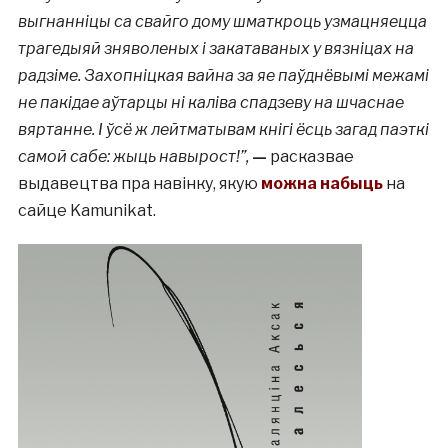
выгнанніцы са свайго дому шматкроць узмацняецца
трагедыяй зняволеных і закатаваных у вязніцах на
радзіме. Захопніцкая вайна за яе паўднёвымі межамі
не пакідае аўтарцы ні каліва спадзеву на шчаснае
вяртанне. І ўсё ж лейтматывам кнігі ёсць загад паэткі
самой сабе: жыць навырост!”,
—
расказвае
выдавецтва пра навінку, якую
можна набыць
на
сайце Kamunikat.