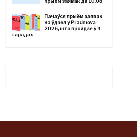
прыём заявак да 10.08
Пачаўся прыём заявак
на ўдзел у Pradmova-
2026, што пройдзе ў 4
гарадах