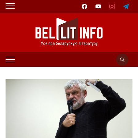
facebook
youtube
instagram
telegram
Усё пра беларускую літаратуру