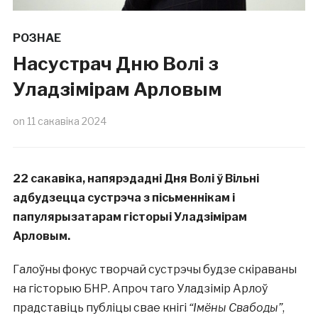
РОЗНАЕ
Насустрач Дню Волі з
Уладзімірам Арловым
on
11 сакавіка 2024
22 сакавіка, напярэдадні Дня Волі ў Вільні
адбудзецца сустрэча з пісьменнікам і
папулярызатарам гісторыі Уладзімірам
Арловым.
Галоўны фокус творчай сустрэчы будзе скіраваны
на гісторыю БНР. Апроч таго Уладзімір Арлоў
прадставіць публіцы свае кнігі
“Імёны Свабоды”
,