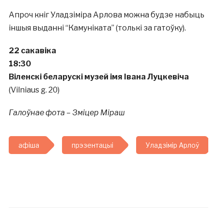
Апроч кніг Уладзіміра Арлова можна будзе набыць
іншыя выданні “Камуніката” (толькі за гатоўку).
22 сакавіка
18:30
Віленскі беларускі музей імя Івана Луцкевіча
(Vilniaus g. 20)
Галоўнае фота
–
Зміцер Міраш
афіша
прэзентацыі
Уладзімір Арлоў