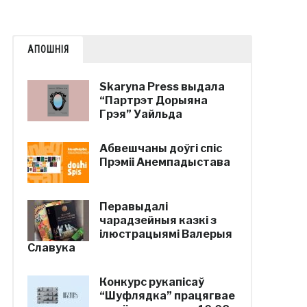
АПОШНІЯ
Skaryna Press выдала
“Партрэт Дорыяна
Грэя” Уайльда
Абвешчаны доўгі спіс
Прэміі Анемпадыстава
Перавыдалі
чарадзейныя казкі з
ілюстрацыямі Валерыя
Славука
Конкурс рукапісаў
“Шуфлядка” працягвае