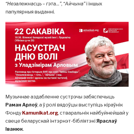
“Незалежнасць – гэта…”
,
“Айчына”
і іншых
папулярныя выданні.
Музычнае аздабленне сустрэчы забяспечыць
Раман Арлоў
, а ў ролі вядоўцы выступіць кіраўнік
Фонду
Kamunikat.org
, стваральнік найбуйнейшай у
свеце беларускай інтэрнэт-бібліятэкі
Яраслаў
Іванюк
.