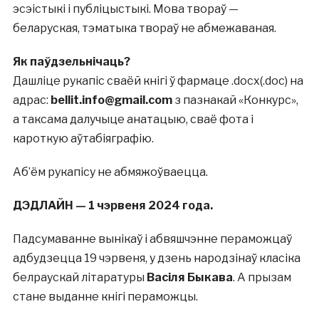
эсэістыкі і публіцыстыкі. Мова твораў —
беларуская, тэматыка твораў не абмежаваная.
Як паўдзельнічаць?
Дашліце рукапіс сваёй кнігі ў фармаце .docx(.doc) на
адрас:
bellit.info@gmail.com
з пазнакай «Конкурс»,
а таксама далучыце анатацыю, сваё фота і
кароткую аўтабіяграфію.
Аб’ём рукапісу не абмяжоўваецца.
ДЭДЛАЙН — 1 чэрвеня 2024 года.
Падсумаванне вынікаў і абвяшчэнне пераможцаў
адбудзецца 19 чэрвеня, у дзень народзінаў класіка
белраускай літаратуры
Васіля Быкава
. А прызам
стане выданне кнігі пераможцы.