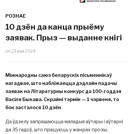
РОЗНАЕ
10 дзён да канца прыёму
заявак. Прыз — выданне кнігі
on
23 мая 2024
Міжнародны саюз беларускіх пісьменнікаў
нагадвае, што набліжаецца дэдлайн падачы
заявак на Літаратурны конкурс да 100-годдзя
Васіля Быкава. Скрайні тэрмін — 1 чэрвеня, то
бок засталося 10 дзён
.
Да ўдзелу запрашаюцца маладыя аўтары і аўтаркі
да 35 гадоў, што працуюць у жанрах прозы,