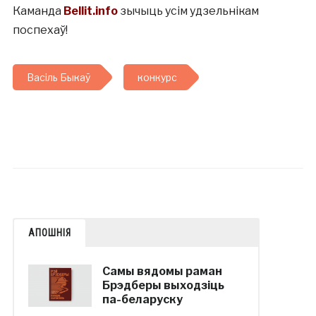
Каманда
Bellit.info
зычыць усім удзельнікам
поспехаў!
Васіль Быкаў
конкурс
АПОШНІЯ
Самы вядомы раман
Брэдберы выходзіць
па-беларуску