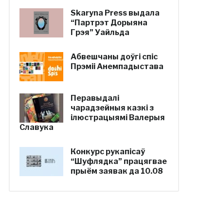
Skaryna Press выдала
“Партрэт Дорыяна
Грэя” Уайльда
Абвешчаны доўгі спіс
Прэміі Анемпадыстава
Перавыдалі
чарадзейныя казкі з
ілюстрацыямі Валерыя
Славука
Конкурс рукапісаў
“Шуфлядка” працягвае
прыём заявак да 10.08