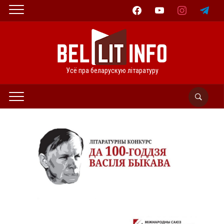
facebook
youtube
instagram
telegram
Усё пра беларускую літаратуру