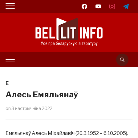
facebook
youtube
instagram
telegram
Усё пра беларускую літаратуру
Е
Алесь Емяльянаў
on
3 кастрычніка 2022
Емяльянаў Алесь Міхайлавіч (20.3.1952 – 6.10.2005).