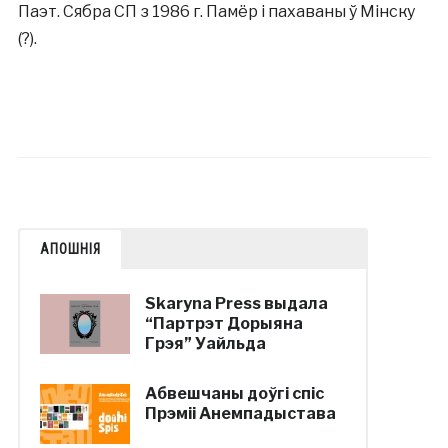
Паэт. Сябра СП з 1986 г. Памёр і пахаваны ў Мінску
(?).
АПОШНІЯ
Skaryna Press выдала
“Партрэт Дорыяна
Грэя” Уайльда
Абвешчаны доўгі спіс
Прэміі Анемпадыстава