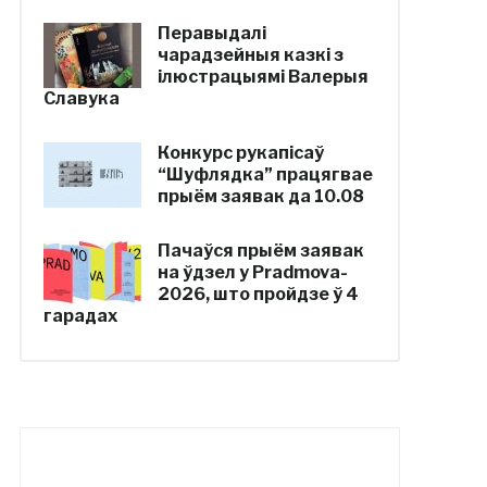
Перавыдалі
чарадзейныя казкі з
ілюстрацыямі Валерыя
Славука
Конкурс рукапісаў
“Шуфлядка” працягвае
прыём заявак да 10.08
Пачаўся прыём заявак
на ўдзел у Pradmova-
2026, што пройдзе ў 4
гарадах