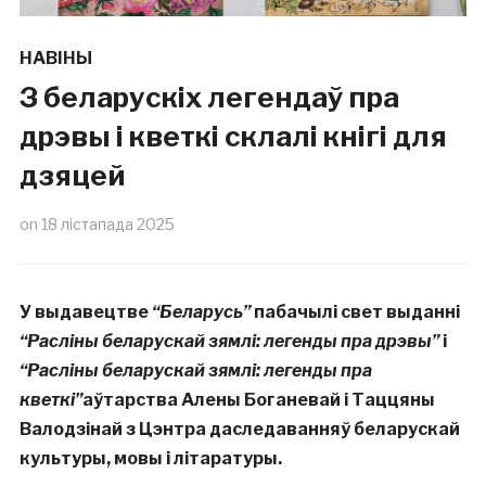
НАВІНЫ
З беларускіх легендаў пра
дрэвы і кветкі склалі кнігі для
дзяцей
on
18 лістапада 2025
У выдавецтве
“Беларусь”
пабачылі свет выданні
“Расліны беларускай зямлі: легенды пра дрэвы”
і
“Расліны беларускай зямлі: легенды пра
кветкі”
аўтарства Алены Боганевай і Таццяны
Валодзінай з Цэнтра даследаванняў беларускай
культуры, мовы і літаратуры.