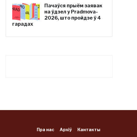
Пачаўся прыём заявак
на ўдзел у Pradmova-
2026, што пройдзе ў 4
гарадах
Пра нас
Архіў
Кантакты