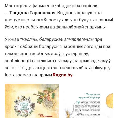
Мастацкае афармленне абедзьвюх навінак
—
Таццяна Гаранаская
. Выданні адрасуюцца
дзецям школьнага ўзросту, але яны будуць цікавымі
ўсім, хто неабыякавы да фальклёрнай спадчыны.
У кнізе
“Расліны беларускай зямлі: легенды пра
дрэвы”
сабраны беларускія народныя легенды пра
паходжанне асобных дрэў і кустарнікаў,
асаблівасці іх знешняга выгляду (напрыклад, чаму ў
асіны ліст дрыжыць, а елка вечназялёная), пішуць у
інстаграме этнакрамы
Ragna.by