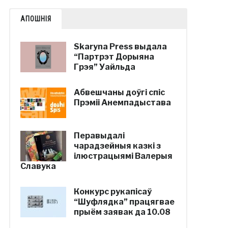
АПОШНІЯ
Skaryna Press выдала
“Партрэт Дорыяна
Грэя” Уайльда
Абвешчаны доўгі спіс
Прэміі Анемпадыстава
Перавыдалі
чарадзейныя казкі з
ілюстрацыямі Валерыя
Славука
Конкурс рукапісаў
“Шуфлядка” працягвае
прыём заявак да 10.08