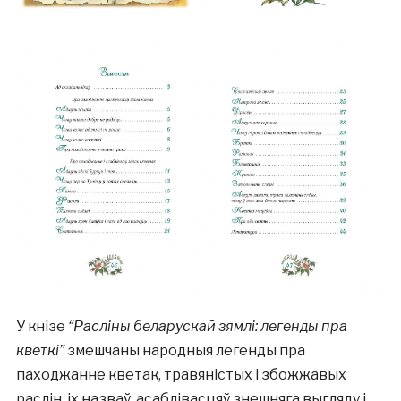
У кнізе
“Расліны беларускай зямлі: легенды пра
кветкі”
змешчаны народныя легенды пра
паходжанне кветак, травяністых і збожжавых
раслін, іх назваў, асаблівасцяў знешняга выгляду і