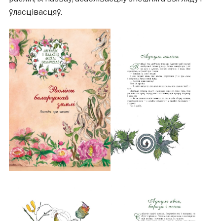
ўласцівасцяў.