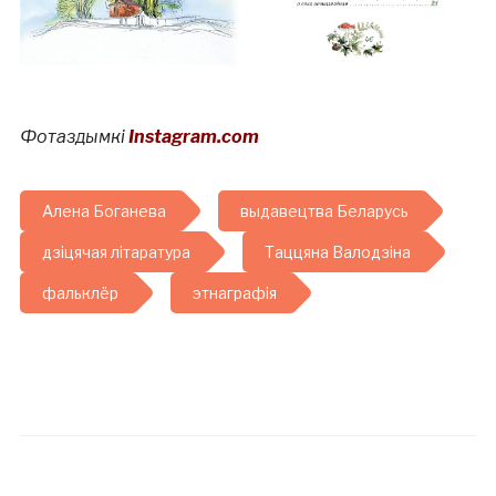
Фотаздымкі
Instagram.com
Алена Боганева
выдавецтва Беларусь
дзіцячая літаратура
Таццяна Валодзіна
фальклёр
этнаграфія