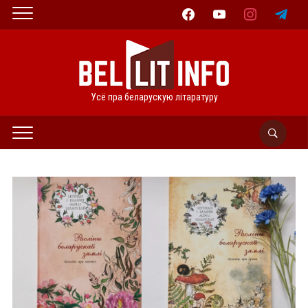
facebook
youtube
instagram
telegram
Усё пра беларускую літаратуру