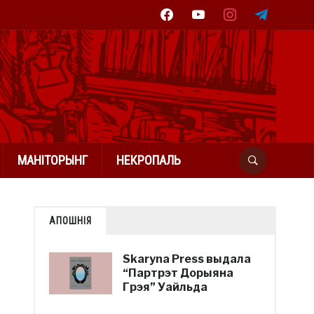
facebook
youtube
instagram
telegram
МАНІТОРЫНГ
НЕКРОПАЛЬ
АПОШНІЯ
Skaryna Press выдала
“Партрэт Дорыяна
Грэя” Уайльда