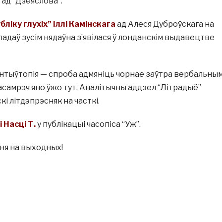
 ад “Дзеяслова”.
бліку глухіх” Іллі Камінскага
ад Алеся Дуброўскага на
кладаў зусім нядаўна з’явілася ў лонданскім выдавецтве
Антыўтопія — спроба адмяніць чорнае заўтра вербальны
насамрэч яно ўжо тут. Аналітычны аддзел “Літрадыё”
і літдэпрэсняк на часткі.
Насці Т.
у публікацыі часопіса “Уж”.
ня на выходных!