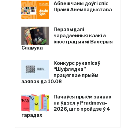
Абвешчаны доўгі спіс
Прэміі Анемпадыстава
Перавыдалі
чарадзейныя казкі з
ілюстрацыямі Валерыя
Славука
Конкурс рукапісаў
“Шуфлядка”
працягвае прыём
заявак да 10.08
Пачаўся прыём заявак
на ўдзел у Pradmova-
2026, што пройдзе ў 4
гарадах