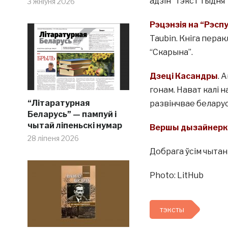
адзін “тэкст тыдня”
3 жніўня 2026
Рэцэнзія на “Рэспу
Taubin. Кніга пера
“Скарына”.
Дзеці Касандры
. 
гонам. Нават калі 
“Літаратурная
развінчвае беларуск
Беларусь” — пампуй і
чытай ліпеньскі нумар
Вершы дызайнеркі 
28 ліпеня 2026
Добрага ўсім чытан
Photo: LitHub
тэксты