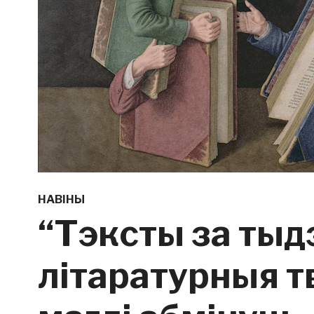
НАВІНЫ
“Тэксты за тыд
літаратурныя т