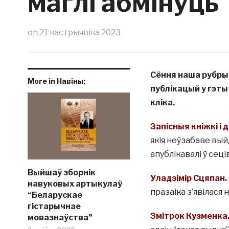
маглі абмінуць
on
21 кастрычніка 2023
Сёння наша рубрык
More in Навіны:
публікацый у гэты
кліка.
Запісныя кніжкі і 
якія неўзабаве вый
апублікавалі ў сец
Выйшаў зборнік
Уладзімір Сцяпан.
навуковых артыкулаў
празаіка з’явілася 
“Беларускае
гістарычнае
Змітрок Кузменка.
мовазнаўства”