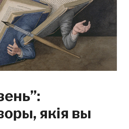
зень”:
воры, якія вы