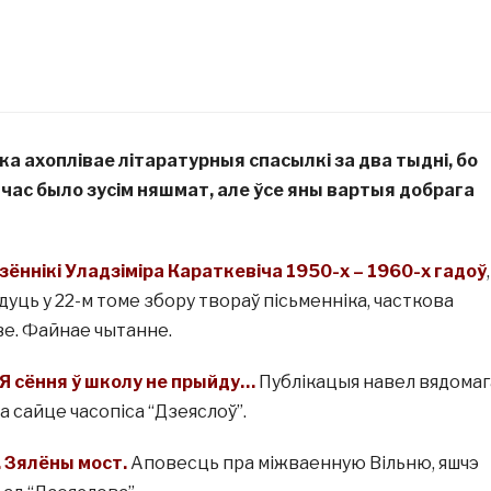
а ахоплівае літаратурныя спасылкі за два тыдні, бо
 час было зусім няшмат, але ўсе яны вартыя
добрага
дзённікі Уладзіміра Караткевіча 1950-х – 1960-х гадоў
,
дуць у 22-м томе збору твораў пісьменніка, часткова
іве. Файнае чытанне.
 Я сёння ў школу не прыйду…
Публікацыя навел вядомаг
на сайце часопіса “Дзеяслоў”.
 Зялёны мост.
Аповесць пра міжваенную Вільню, яшчэ