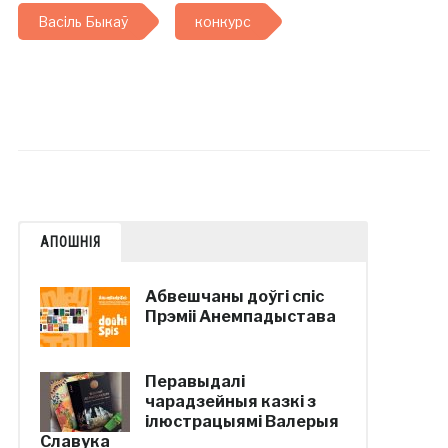
Васіль Быкаў
конкурс
АПОШНІЯ
Абвешчаны доўгі спіс
Прэміі Анемпадыстава
Перавыдалі
чарадзейныя казкі з
ілюстрацыямі Валерыя
Славука