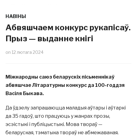
НАВІНЫ
Абвяшчаем конкурс рукапісаў.
Прыз — выданне кнігі
on
12 лютага 2024
Міжнародны саюз беларускіх пісьменнікаў
абвяшчае Літаратурны конкурс да 100-годдзя
Васіля Быкава.
Да ўдзелу запрашаюцца маладыя аўтары і аўтаркі
да 35 гадоў, што працуюць у жанрах прозы,
эсэістыкі і публіцыстыкі. Мова твораў —
беларуская, тэматыка твораў не абмежаваная.