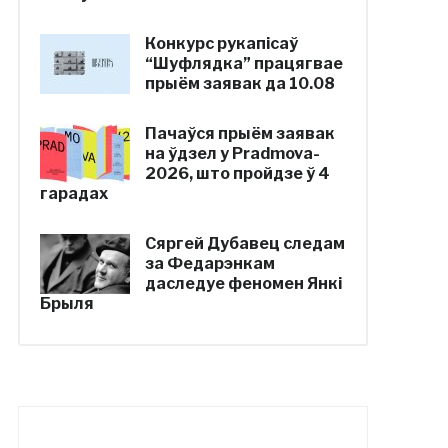
Конкурс рукапісаў
“Шуфлядка” працягвае
прыём заявак да 10.08
Пачаўся прыём заявак
на ўдзел у Pradmova-
2026, што пройдзе ў 4
гарадах
Сяргей Дубавец следам
за Федарэнкам
даследуе феномен Янкі
Брыля