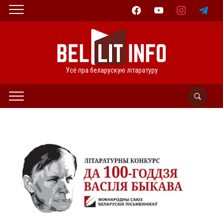
facebook
youtube
instagram
telegram
Усё пра беларускую літаратуру