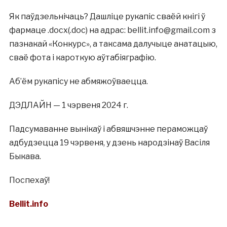
Як паўдзельнічаць? Дашліце рукапіс сваёй кнігі ў
фармаце .docx(.doc) на адрас: bellit.info@gmail.com з
пазнакай «Конкурс», а таксама далучыце анатацыю,
сваё фота і кароткую аўтабіяграфію.
Аб’ём рукапісу не абмяжоўваецца.
ДЭДЛАЙН — 1 чэрвеня 2024 г.
Падсумаванне вынікаў і абвяшчэнне пераможцаў
адбудзецца 19 чэрвеня, у дзень народзінаў Васіля
Быкава.
Поспехаў!
Bellit.info